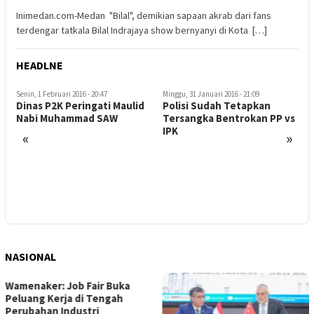
Inimedan.com-Medan "Bilal", demikian sapaan akrab dari fans
terdengar tatkala Bilal Indrajaya show bernyanyi di Kota […]
HEADLNE
Minggu, 31 Januari 2016 - 21:09
Kamis, 21 Januari 2016 - 09:43
S
Polisi Sudah Tetapkan
Kampung Kubur Bebas
P
Tersangka Bentrokan PP vs
Narkoba
IPK
«
»
NASIONAL