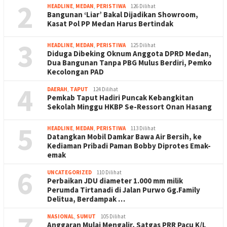
2
HEADLINE
,
MEDAN
,
PERISTIWA
126 Dilihat
Bangunan ‘Liar’ Bakal Dijadikan Showroom,
Kasat Pol PP Medan Harus Bertindak
3
HEADLINE
,
MEDAN
,
PERISTIWA
125 Dilihat
Diduga Dibeking Oknum Anggota DPRD Medan,
Dua Bangunan Tanpa PBG Mulus Berdiri, Pemko
Kecolongan PAD
4
DAERAH
,
TAPUT
124 Dilihat
Pemkab Taput Hadiri Puncak Kebangkitan
Sekolah Minggu HKBP Se-Ressort Onan Hasang
5
HEADLINE
,
MEDAN
,
PERISTIWA
113 Dilihat
Datangkan Mobil Damkar Bawa Air Bersih, ke
Kediaman Pribadi Paman Bobby Diprotes Emak-
emak
6
UNCATEGORIZED
110 Dilihat
Perbaikan JDU diameter 1.000 mm milik
Perumda Tirtanadi di Jalan Purwo Gg.Family
Delitua, Berdampak …
NASIONAL
,
SUMUT
105 Dilihat
Anggaran Mulai Mengalir, Satgas PRR Pacu K/L