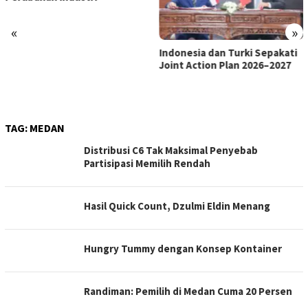
«
»
Indonesia dan Turki Sepakati
Satgas PRR Pacu Realisasi
Joint Action Plan 2026–2027
Tambahan TKD Aceh Rp1,65
Triliun, Pastikan Transparan
dan Terukur
TAG:
MEDAN
Distribusi C6 Tak Maksimal Penyebab
Partisipasi Memilih Rendah
Hasil Quick Count, Dzulmi Eldin Menang
Hungry Tummy dengan Konsep Kontainer
Randiman: Pemilih di Medan Cuma 20 Persen