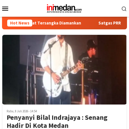
Loncat
Menu
ke
Mobile
konten
a, Empat Tersangka Diamankan
Hot News
Satgas PRR Pacu Realisasi
Rabu, 8 Juli 2026 - 14:54
Penyanyi Bilal Indrajaya : Senang
Hadir Di Kota Medan