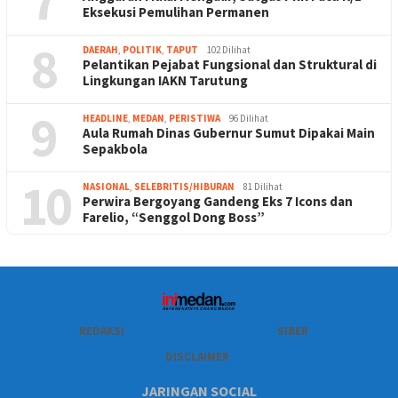
7
Eksekusi Pemulihan Permanen
8
DAERAH
,
POLITIK
,
TAPUT
102 Dilihat
Pelantikan Pejabat Fungsional dan Struktural di
Lingkungan IAKN Tarutung
9
HEADLINE
,
MEDAN
,
PERISTIWA
96 Dilihat
Aula Rumah Dinas Gubernur Sumut Dipakai Main
Sepakbola
10
NASIONAL
,
SELEBRITIS/HIBURAN
81 Dilihat
Perwira Bergoyang Gandeng Eks 7 Icons dan
Farelio, “Senggol Dong Boss”
REDAKSI
SIBER
DISCLAIMER
JARINGAN SOCIAL