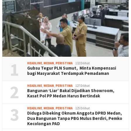
1
HEADLINE
,
MEDAN
,
PERISTIWA
132 Dilihat
Gubsu Tegur PLN Sumut, Minta Kompensasi
bagi Masyarakat Terdampak Pemadaman
2
HEADLINE
,
MEDAN
,
PERISTIWA
127 Dilihat
Bangunan ‘Liar’ Bakal Dijadikan Showroom,
Kasat Pol PP Medan Harus Bertindak
3
HEADLINE
,
MEDAN
,
PERISTIWA
125 Dilihat
Diduga Dibeking Oknum Anggota DPRD Medan,
Dua Bangunan Tanpa PBG Mulus Berdiri, Pemko
Kecolongan PAD