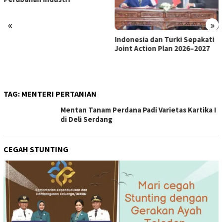
«
»
Indonesia dan Turki Sepakati
Satgas PRR Pacu Realisasi
Joint Action Plan 2026–2027
Tambahan TKD Aceh Rp1,65
Triliun, Pastikan Transparan
dan Terukur
TAG:
MENTERI PERTANIAN
Mentan Tanam Perdana Padi Varietas Kartika I
di Deli Serdang
CEGAH STUNTING