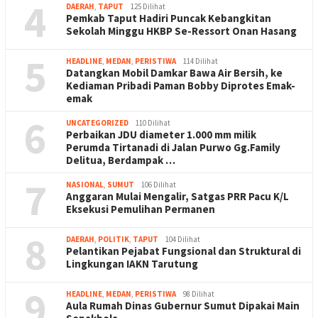
4
DAERAH
,
TAPUT
125 Dilihat
Pemkab Taput Hadiri Puncak Kebangkitan
Sekolah Minggu HKBP Se-Ressort Onan Hasang
5
HEADLINE
,
MEDAN
,
PERISTIWA
114 Dilihat
Datangkan Mobil Damkar Bawa Air Bersih, ke
Kediaman Pribadi Paman Bobby Diprotes Emak-
emak
6
UNCATEGORIZED
110 Dilihat
Perbaikan JDU diameter 1.000 mm milik
Perumda Tirtanadi di Jalan Purwo Gg.Family
Delitua, Berdampak …
7
NASIONAL
,
SUMUT
106 Dilihat
Anggaran Mulai Mengalir, Satgas PRR Pacu K/L
Eksekusi Pemulihan Permanen
8
DAERAH
,
POLITIK
,
TAPUT
104 Dilihat
Pelantikan Pejabat Fungsional dan Struktural di
Lingkungan IAKN Tarutung
9
HEADLINE
,
MEDAN
,
PERISTIWA
98 Dilihat
Aula Rumah Dinas Gubernur Sumut Dipakai Main