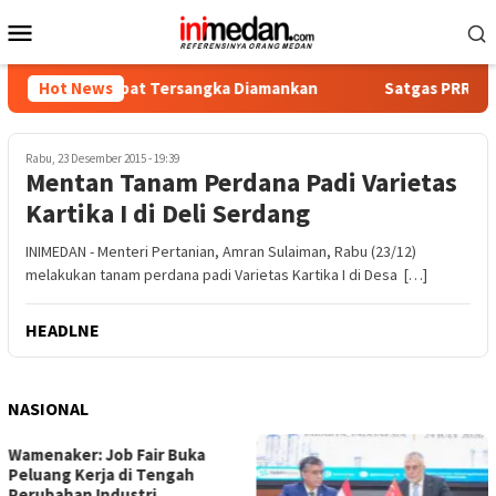
Loncat
Menu
ke
Mobile
konten
ika, Empat Tersangka Diamankan
Hot News
Satgas PRR Pacu Realisa
Rabu, 23 Desember 2015 - 19:39
Mentan Tanam Perdana Padi Varietas
Kartika I di Deli Serdang
INIMEDAN - Menteri Pertanian, Amran Sulaiman, Rabu (23/12)
melakukan tanam perdana padi Varietas Kartika I di Desa […]
HEADLNE
NASIONAL