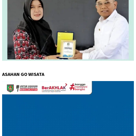
ASAHAN GO WISATA
Pemutar
Video