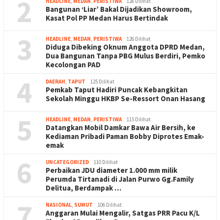
2
HEADLINE
,
MEDAN
,
PERISTIWA
128 Dilihat
Bangunan ‘Liar’ Bakal Dijadikan Showroom,
Kasat Pol PP Medan Harus Bertindak
3
HEADLINE
,
MEDAN
,
PERISTIWA
126 Dilihat
Diduga Dibeking Oknum Anggota DPRD Medan,
Dua Bangunan Tanpa PBG Mulus Berdiri, Pemko
Kecolongan PAD
4
DAERAH
,
TAPUT
125 Dilihat
Pemkab Taput Hadiri Puncak Kebangkitan
Sekolah Minggu HKBP Se-Ressort Onan Hasang
5
HEADLINE
,
MEDAN
,
PERISTIWA
115 Dilihat
Datangkan Mobil Damkar Bawa Air Bersih, ke
Kediaman Pribadi Paman Bobby Diprotes Emak-
emak
6
UNCATEGORIZED
110 Dilihat
Perbaikan JDU diameter 1.000 mm milik
Perumda Tirtanadi di Jalan Purwo Gg.Family
Delitua, Berdampak …
7
NASIONAL
,
SUMUT
106 Dilihat
Anggaran Mulai Mengalir, Satgas PRR Pacu K/L