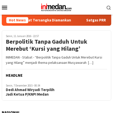
Loncat
Menu
ke
Mobile
konten
ka, Empat Tersangka Diamankan
Hot News
Satgas PRR Pacu Realisa
Senin, 11 Januari 2016 - 22:57
Berpolitik Tanpa Gaduh Untuk
Merebut ‘Kursi yang Hilang’
INIMEDAN - Stabat - “Berpolitik Tanpa Gaduh Untuk Merebut Kursi
yang Hilang” menjadi thema pelaksanaan Musyawarah […]
HEADLNE
Senin, 7 Desember 2015 - 00:34
Dedi Ahmad Wiryadi Terpilih
Jadi Ketua P/KNPI Medan
NASIONAL