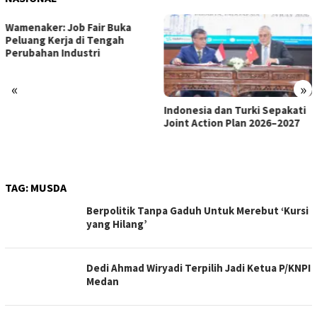
«
»
Indonesia dan Turki Sepakati
Satgas PRR Pacu Realisasi
Joint Action Plan 2026–2027
Tambahan TKD Aceh Rp1,65
Triliun, Pastikan Transparan
dan Terukur
TAG:
MUSDA
Berpolitik Tanpa Gaduh Untuk Merebut ‘Kursi
yang Hilang’
Dedi Ahmad Wiryadi Terpilih Jadi Ketua P/KNPI
Medan