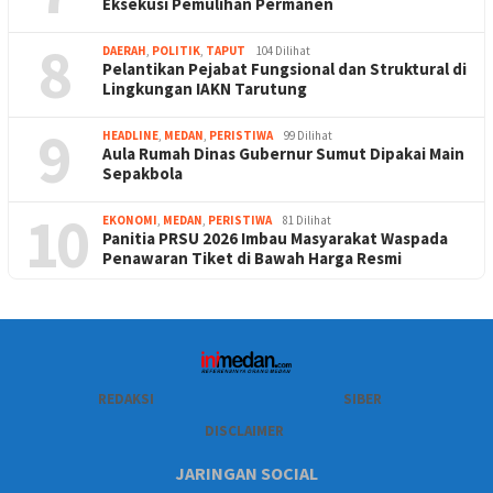
Eksekusi Pemulihan Permanen
8
DAERAH
,
POLITIK
,
TAPUT
104 Dilihat
Pelantikan Pejabat Fungsional dan Struktural di
Lingkungan IAKN Tarutung
9
HEADLINE
,
MEDAN
,
PERISTIWA
99 Dilihat
Aula Rumah Dinas Gubernur Sumut Dipakai Main
Sepakbola
10
EKONOMI
,
MEDAN
,
PERISTIWA
81 Dilihat
Panitia PRSU 2026 Imbau Masyarakat Waspada
Penawaran Tiket di Bawah Harga Resmi
REDAKSI
SIBER
DISCLAIMER
JARINGAN SOCIAL