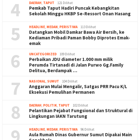
4
DAERAH
,
TAPUT
121 Dilihat
Pemkab Taput Hadiri Puncak Kebangkitan
Sekolah Minggu HKBP Se-Ressort Onan Hasang
5
HEADLINE
,
MEDAN
,
PERISTIWA
113 Dilihat
Datangkan Mobil Damkar Bawa Air Bersih, ke
Kediaman Pribadi Paman Bobby Diprotes Emak-
emak
6
UNCATEGORIZED
109 Dilihat
Perbaikan JDU diameter 1.000 mm milik
Perumda Tirtanadi di Jalan Purwo Gg.Family
Delitua, Berdampak …
7
NASIONAL
,
SUMUT
104 Dilihat
Anggaran Mulai Mengalir, Satgas PRR Pacu K/L
Eksekusi Pemulihan Permanen
8
DAERAH
,
POLITIK
,
TAPUT
102 Dilihat
Pelantikan Pejabat Fungsional dan Struktural di
Lingkungan IAKN Tarutung
9
HEADLINE
,
MEDAN
,
PERISTIWA
96 Dilihat
Aula Rumah Dinas Gubernur Sumut Dipakai Main