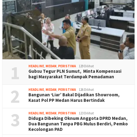
1
HEADLINE
,
MEDAN
,
PERISTIWA
129 Dilihat
Gubsu Tegur PLN Sumut, Minta Kompensasi
bagi Masyarakat Terdampak Pemadaman
2
HEADLINE
,
MEDAN
,
PERISTIWA
126 Dilihat
Bangunan ‘Liar’ Bakal Dijadikan Showroom,
Kasat Pol PP Medan Harus Bertindak
3
HEADLINE
,
MEDAN
,
PERISTIWA
123 Dilihat
Diduga Dibeking Oknum Anggota DPRD Medan,
Dua Bangunan Tanpa PBG Mulus Berdiri, Pemko
Kecolongan PAD