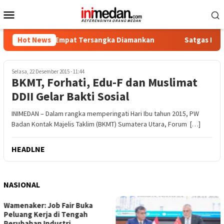
Loncat
Menu
ke
Mobile
konten
kotika, Empat Tersangka Diamankan
Hot News
Satgas PRR Pacu Real
Selasa, 22 Desember 2015 - 11:44
BKMT, Forhati, Edu-F dan Muslimat
DDII Gelar Bakti Sosial
INIMEDAN – Dalam rangka memperingati Hari Ibu tahun 2015, PW
Badan Kontak Majelis Taklim (BKMT) Sumatera Utara, Forum […]
HEADLNE
NASIONAL
Wamenaker: Job Fair Buka
Peluang Kerja di Tengah
Perubahan Industri