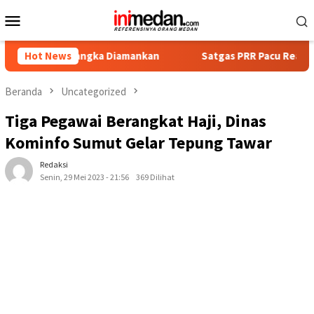
Loncat
Menu
ke
Mobile
konten
Tersangka Diamankan
Hot News
Satgas PRR Pacu Realisasi Tambahan
Beranda
Uncategorized
Tiga Pegawai Berangkat Haji, Dinas
Kominfo Sumut Gelar Tepung Tawar
Redaksi
Senin, 29 Mei 2023 - 21:56
369 Dilihat