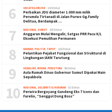
6
UNCATEGORIZED
110 Dilihat
Perbaikan JDU diameter 1.000 mm milik
Perumda Tirtanadi di Jalan Purwo Gg.Family
Delitua, Berdampak …
7
NASIONAL
,
SUMUT
105 Dilihat
Anggaran Mulai Mengalir, Satgas PRR Pacu K/L
Eksekusi Pemulihan Permanen
8
DAERAH
,
POLITIK
,
TAPUT
102 Dilihat
Pelantikan Pejabat Fungsional dan Struktural di
Lingkungan IAKN Tarutung
9
HEADLINE
,
MEDAN
,
PERISTIWA
96 Dilihat
Aula Rumah Dinas Gubernur Sumut Dipakai Main
Sepakbola
10
NASIONAL
,
SELEBRITIS/HIBURAN
81 Dilihat
Perwira Bergoyang Gandeng Eks 7 Icons dan
Farelio, “Senggol Dong Boss”