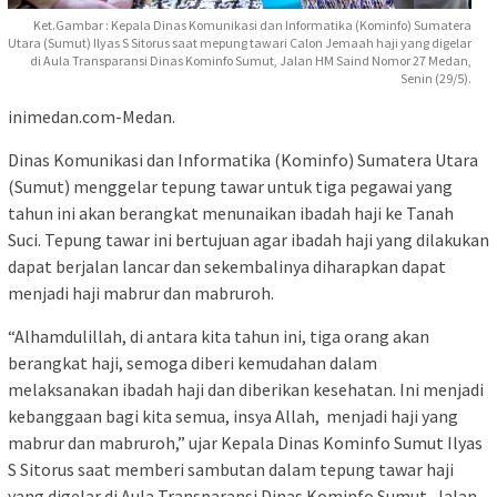
Ket.Gambar : Kepala Dinas Komunikasi dan Informatika (Kominfo) Sumatera
Utara (Sumut) Ilyas S Sitorus saat mepung tawari Calon Jemaah haji yang digelar
di Aula Transparansi Dinas Kominfo Sumut, Jalan HM Saind Nomor 27 Medan,
Senin (29/5).
inimedan.com-Medan.
Dinas Komunikasi dan Informatika (Kominfo) Sumatera Utara
(Sumut) menggelar tepung tawar untuk tiga pegawai yang
tahun ini akan berangkat menunaikan ibadah haji ke Tanah
Suci. Tepung tawar ini bertujuan agar ibadah haji yang dilakukan
dapat berjalan lancar dan sekembalinya diharapkan dapat
menjadi haji mabrur dan mabruroh.
“Alhamdulillah, di antara kita tahun ini, tiga orang akan
berangkat haji, semoga diberi kemudahan dalam
melaksanakan ibadah haji dan diberikan kesehatan. Ini menjadi
kebanggaan bagi kita semua, insya Allah, menjadi haji yang
mabrur dan mabruroh,” ujar Kepala Dinas Kominfo Sumut Ilyas
S Sitorus saat memberi sambutan dalam tepung tawar haji
yang digelar di Aula Transparansi Dinas Kominfo Sumut, Jalan