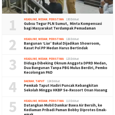
1
HEADLINE
,
MEDAN
,
PERISTIWA
130 Dilihat
Gubsu Tegur PLN Sumut, Minta Kompensasi
bagi Masyarakat Terdampak Pemadaman
2
HEADLINE
,
MEDAN
,
PERISTIWA
126 Dilihat
Bangunan ‘Liar’ Bakal Dijadikan Showroom,
Kasat Pol PP Medan Harus Bertindak
3
HEADLINE
,
MEDAN
,
PERISTIWA
125 Dilihat
Diduga Dibeking Oknum Anggota DPRD Medan,
Dua Bangunan Tanpa PBG Mulus Berdiri, Pemko
Kecolongan PAD
4
DAERAH
,
TAPUT
124 Dilihat
Pemkab Taput Hadiri Puncak Kebangkitan
Sekolah Minggu HKBP Se-Ressort Onan Hasang
5
HEADLINE
,
MEDAN
,
PERISTIWA
113 Dilihat
Datangkan Mobil Damkar Bawa Air Bersih, ke
Kediaman Pribadi Paman Bobby Diprotes Emak-
emak