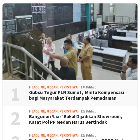
1
HEADLINE
,
MEDAN
,
PERISTIWA
134 Dilihat
Gubsu Tegur PLN Sumut, Minta Kompensasi
bagi Masyarakat Terdampak Pemadaman
2
HEADLINE
,
MEDAN
,
PERISTIWA
128 Dilihat
Bangunan ‘Liar’ Bakal Dijadikan Showroom,
Kasat Pol PP Medan Harus Bertindak
HEADLINE
,
MEDAN
,
PERISTIWA
127 Dilihat