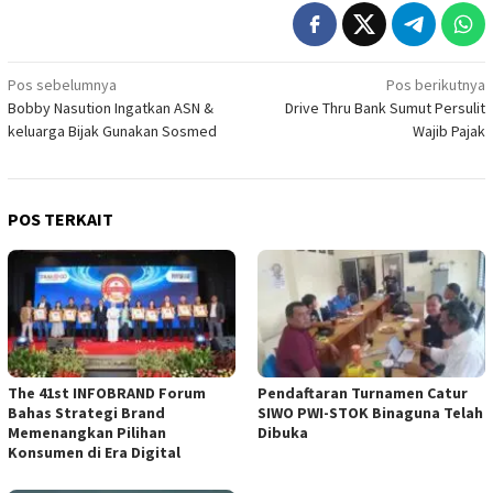
Navigasi
Pos sebelumnya
Pos berikutnya
Bobby Nasution Ingatkan ASN &
Drive Thru Bank Sumut Persulit
pos
keluarga Bijak Gunakan Sosmed
Wajib Pajak
POS TERKAIT
The 41st INFOBRAND Forum
Pendaftaran Turnamen Catur
Bahas Strategi Brand
SIWO PWI-STOK Binaguna Telah
Memenangkan Pilihan
Dibuka
Konsumen di Era Digital