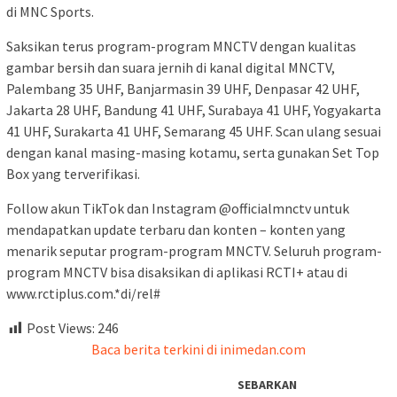
di MNC Sports.
Saksikan terus program-program MNCTV dengan kualitas
gambar bersih dan suara jernih di kanal digital MNCTV,
Palembang 35 UHF, Banjarmasin 39 UHF, Denpasar 42 UHF,
Jakarta 28 UHF, Bandung 41 UHF, Surabaya 41 UHF, Yogyakarta
41 UHF, Surakarta 41 UHF, Semarang 45 UHF. Scan ulang sesuai
dengan kanal masing-masing kotamu, serta gunakan Set Top
Box yang terverifikasi.
Follow akun TikTok dan Instagram @officialmnctv untuk
mendapatkan update terbaru dan konten – konten yang
menarik seputar program-program MNCTV. Seluruh program-
program MNCTV bisa disaksikan di aplikasi RCTI+ atau di
www.rctiplus.com.*di/rel#
Post Views:
246
Baca berita terkini di inimedan.com
SEBARKAN