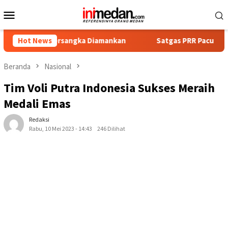
Loncat
Menu
ke
Mobile
konten
t Tersangka Diamankan
Hot News
Satgas PRR Pacu Realisasi Tambah
Beranda
Nasional
Tim Voli Putra Indonesia Sukses Meraih
Medali Emas
Redaksi
Rabu, 10 Mei 2023 - 14:43
246 Dilihat