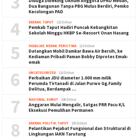
3
Diduga Dibeking Oknum Anggota DPRD Medan,
Dua Bangunan Tanpa PBG Mulus Berdiri, Pemko
Kecolongan PAD
4
DAERAH
,
TAPUT
125 Dilihat
Pemkab Taput Hadiri Puncak Kebangkitan
Sekolah Minggu HKBP Se-Ressort Onan Hasang
5
HEADLINE
,
MEDAN
,
PERISTIWA
115 Dilihat
Datangkan Mobil Damkar Bawa Air Bersih, ke
Kediaman Pribadi Paman Bobby Diprotes Emak-
emak
6
UNCATEGORIZED
110 Dilihat
Perbaikan JDU diameter 1.000 mm milik
Perumda Tirtanadi di Jalan Purwo Gg.Family
Delitua, Berdampak …
7
NASIONAL
,
SUMUT
106 Dilihat
Anggaran Mulai Mengalir, Satgas PRR Pacu K/L
Eksekusi Pemulihan Permanen
8
DAERAH
,
POLITIK
,
TAPUT
105 Dilihat
Pelantikan Pejabat Fungsional dan Struktural di
Lingkungan IAKN Tarutung