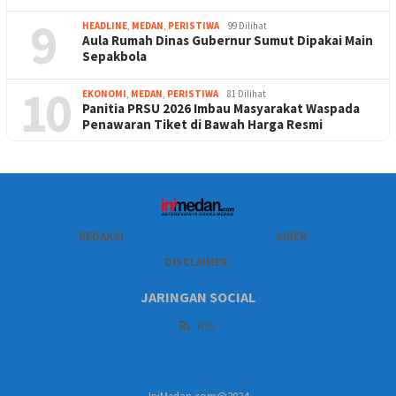
9
HEADLINE
,
MEDAN
,
PERISTIWA
99 Dilihat
Aula Rumah Dinas Gubernur Sumut Dipakai Main
Sepakbola
10
EKONOMI
,
MEDAN
,
PERISTIWA
81 Dilihat
Panitia PRSU 2026 Imbau Masyarakat Waspada
Penawaran Tiket di Bawah Harga Resmi
REDAKSI
SIBER
DISCLAIMER
JARINGAN SOCIAL
RSS