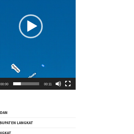
00:00
00:11
EDAN
BUPATEN LANGKAT
NGKAT