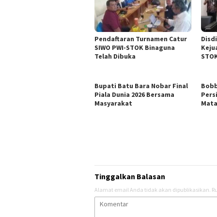
Pendaftaran Turnamen Catur
Disd
SIWO PWI-STOK Binaguna
Keju
Telah Dibuka
STOK
Bupati Batu Bara Nobar Final
Bobb
Piala Dunia 2026 Bersama
Pers
Masyarakat
Mat
Tinggalkan Balasan
Alamat email Anda tidak akan dipublikasikan.
Ru