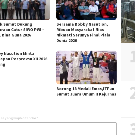
ik Sumut Dukung
Bersama Bobby Nasution,
araan Catur SIWO PWI –
Ribuan Masyarakat Nias
 Bina Guna 2026
Nikmati Serunya Final Piala
Dunia 2026
y Nasution Minta
iapan Porprovsu XII 2026
ang
Borong 18 Medali Emas,ITFun
Sumut Juara Umum II Kejurnas
as yang wajib ditandai
*