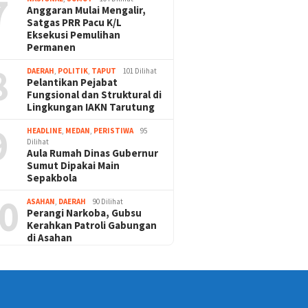
7
Anggaran Mulai Mengalir,
Satgas PRR Pacu K/L
Eksekusi Pemulihan
Permanen
8
DAERAH
,
POLITIK
,
TAPUT
101 Dilihat
Pelantikan Pejabat
Fungsional dan Struktural di
Lingkungan IAKN Tarutung
9
HEADLINE
,
MEDAN
,
PERISTIWA
95
Dilihat
Aula Rumah Dinas Gubernur
Sumut Dipakai Main
Sepakbola
0
ASAHAN
,
DAERAH
90 Dilihat
Perangi Narkoba, Gubsu
Kerahkan Patroli Gabungan
di Asahan