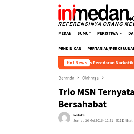
Loncat
ke
konten
MEDAN
SUMUT
PERISTIWA
DA
PENDIDIKAN
PERTANIAN/PERKEBUNA
 Batu Bara Ungkap Empat Kasus Peredaran Narkotika, Empat Ter
Hot News
Beranda
Olahraga
Trio MSN Ternyat
Bersahabat
Redaksi
Jumat, 20 Mei 2016 - 11:21
511 Dilihat