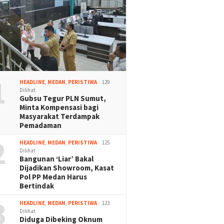
1
HEADLINE
,
MEDAN
,
PERISTIWA
129
Dilihat
Gubsu Tegur PLN Sumut,
Minta Kompensasi bagi
Masyarakat Terdampak
Pemadaman
2
HEADLINE
,
MEDAN
,
PERISTIWA
125
Dilihat
Bangunan ‘Liar’ Bakal
Dijadikan Showroom, Kasat
Pol PP Medan Harus
Bertindak
3
HEADLINE
,
MEDAN
,
PERISTIWA
123
Dilihat
Diduga Dibeking Oknum