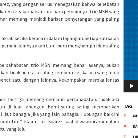
Suarez, yang dengan serius menegaskan bahwa kehebatan
 karena keakraban antara para pemainnya. Trio MSN yang
eymar memang menjadi barisan penyerangan yang paling
akrab ketika berada di dalam lapangan. Setiap kali salah
 pemain lainnya akan buru-buru menghampiri dan saling
persahabatan trio MSN memang benar adanya, bukan
an tidak ada rasa saling cemburu ketika ada yang lebih
nasehat satu dengan lainnya. Kekompakan mereka lantas
kami bertiga memang menjalin persahabatan. Tidak ada
TAG
n di luar lapangan. Kami sering saling memberikan
 ikut bahagia jika yang lain bahagia. Hubungan baik ini
M
ruh tim,” klaim Luis Suarez saat diwawancarai dalam
KA
tu yang lalu.
LA