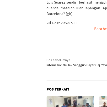
Luis Suarez sendiri berhasil menjad
dilanda masalah luar lapangan. 
Barcelona? [gb]
Post Views:
511
Baca be
Navigasi
Pos sebelumnya
Internazionale Tak Sanggup Bayar Gaji Yay
pos
POS TERKAIT