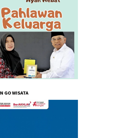
N GO WISATA
r