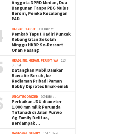
Anggota DPRD Medan, Dua
Bangunan Tanpa PBG Mulus
Berdiri, Pemko Kecolongan
PAD
4
DAERAH
,
TAPUT
121 Dilihat
Pemkab Taput Hadiri Puncak
Kebangkitan Sekolah
Minggu HKBP Se-Ressort
Onan Hasang
5
HEADLINE
,
MEDAN
,
PERISTIWA
113
Dilihat
Datangkan Mobil Damkar
Bawa Air Bersih, ke
Kediaman Pribadi Paman
Bobby Diprotes Emak-emak
6
UNCATEGORIZED
109 Dilihat
Perbaikan JDU diameter
1.000 mm milik Perumda
Tirtanadi di Jalan Purwo
Gg.Family Delitua,
Berdampak …
NASIONAL
,
SUMUT
104 Dilihat