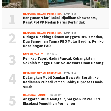
1
HEADLINE
,
MEDAN
,
PERISTIWA
130 Dilihat
Bangunan ‘Liar’ Bakal Dijadikan Showroom,
Kasat Pol PP Medan Harus Bertindak
2
HEADLINE
,
MEDAN
,
PERISTIWA
129 Dilihat
Diduga Dibeking Oknum Anggota DPRD Medan,
Dua Bangunan Tanpa PBG Mulus Berdiri, Pemko
Kecolongan PAD
3
DAERAH
,
TAPUT
126 Dilihat
Pemkab Taput Hadiri Puncak Kebangkitan
Sekolah Minggu HKBP Se-Ressort Onan Hasang
4
HEADLINE
,
MEDAN
,
PERISTIWA
117 Dilihat
Datangkan Mobil Damkar Bawa Air Bersih, ke
Kediaman Pribadi Paman Bobby Diprotes Emak-
emak
5
NASIONAL
,
SUMUT
107 Dilihat
Anggaran Mulai Mengalir, Satgas PRR Pacu K/L
Eksekusi Pemulihan Permanen