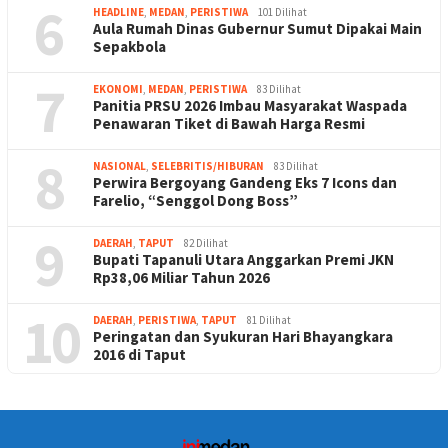
6
HEADLINE
,
MEDAN
,
PERISTIWA
101 Dilihat
Aula Rumah Dinas Gubernur Sumut Dipakai Main
Sepakbola
7
EKONOMI
,
MEDAN
,
PERISTIWA
83 Dilihat
Panitia PRSU 2026 Imbau Masyarakat Waspada
Penawaran Tiket di Bawah Harga Resmi
8
NASIONAL
,
SELEBRITIS/HIBURAN
83 Dilihat
Perwira Bergoyang Gandeng Eks 7 Icons dan
Farelio, “Senggol Dong Boss”
9
DAERAH
,
TAPUT
82 Dilihat
Bupati Tapanuli Utara Anggarkan Premi JKN
Rp38,06 Miliar Tahun 2026
10
DAERAH
,
PERISTIWA
,
TAPUT
81 Dilihat
Peringatan dan Syukuran Hari Bhayangkara
2016 di Taput