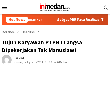
Loncat
Menu
ke
Mobile
konten
Diamankan
Hot News
Satgas PRR Pacu Realisasi Tambahan TKD Aceh R
Beranda
Headline
Tujuh Karyawan PTPN I Langsa
Dipekerjakan Tak Manusiawi
Redaksi
Kamis, 12 Agustus 2021 - 20:10
486 Dilihat