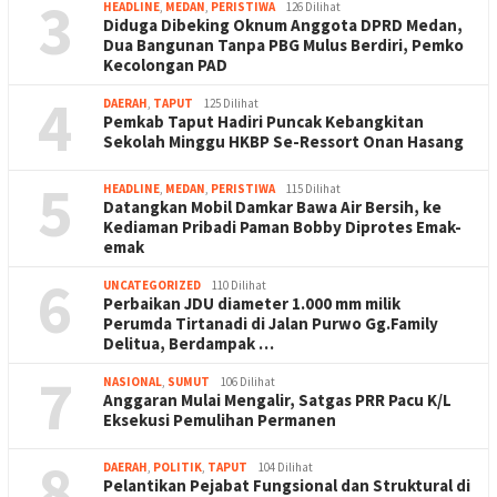
3
HEADLINE
,
MEDAN
,
PERISTIWA
126 Dilihat
Diduga Dibeking Oknum Anggota DPRD Medan,
Dua Bangunan Tanpa PBG Mulus Berdiri, Pemko
Kecolongan PAD
4
DAERAH
,
TAPUT
125 Dilihat
Pemkab Taput Hadiri Puncak Kebangkitan
Sekolah Minggu HKBP Se-Ressort Onan Hasang
5
HEADLINE
,
MEDAN
,
PERISTIWA
115 Dilihat
Datangkan Mobil Damkar Bawa Air Bersih, ke
Kediaman Pribadi Paman Bobby Diprotes Emak-
emak
6
UNCATEGORIZED
110 Dilihat
Perbaikan JDU diameter 1.000 mm milik
Perumda Tirtanadi di Jalan Purwo Gg.Family
Delitua, Berdampak …
7
NASIONAL
,
SUMUT
106 Dilihat
Anggaran Mulai Mengalir, Satgas PRR Pacu K/L
Eksekusi Pemulihan Permanen
8
DAERAH
,
POLITIK
,
TAPUT
104 Dilihat
Pelantikan Pejabat Fungsional dan Struktural di