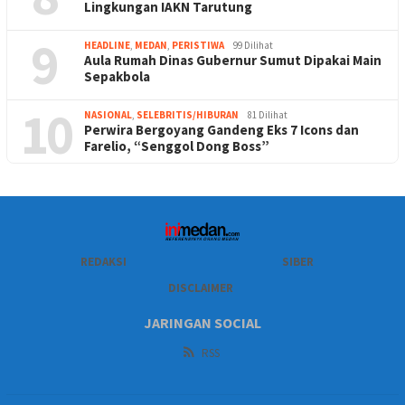
Lingkungan IAKN Tarutung
9
HEADLINE
,
MEDAN
,
PERISTIWA
99 Dilihat
Aula Rumah Dinas Gubernur Sumut Dipakai Main
Sepakbola
10
NASIONAL
,
SELEBRITIS/HIBURAN
81 Dilihat
Perwira Bergoyang Gandeng Eks 7 Icons dan
Farelio, “Senggol Dong Boss”
REDAKSI
SIBER
DISCLAIMER
JARINGAN SOCIAL
RSS