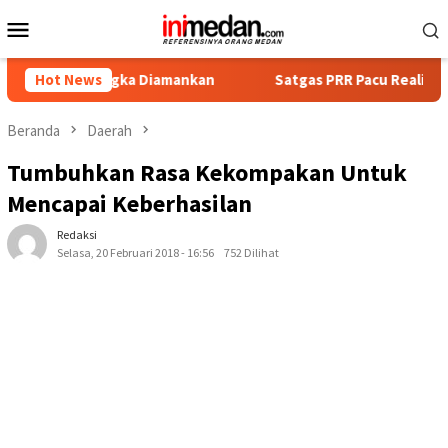
Loncat
Menu
ke
Mobile
konten
rsangka Diamankan
Hot News
Satgas PRR Pacu Realisasi Tambahan T
Beranda
Daerah
Tumbuhkan Rasa Kekompakan Untuk
Mencapai Keberhasilan
Redaksi
Selasa, 20 Februari 2018 - 16:56
752 Dilihat