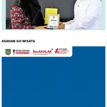
ASAHAN GO WISATA
Pemutar
Video