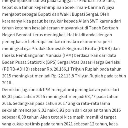
menyampaikan bahwa pada tanggal 17 Februari 2018 lalu,
tepat dua tahun kepemimpinan Soekirman-Darma Wijaya
menjabat sebagai Bupati dan Wakil Bupati Sergai. Oleh
karenanya kita patut bersyukur kepada Allah SWT karena dari
tahun ketahun kesejahteraan masyarakat di Tanah Bertuah
Negeri Beradat terus meningkat. Hal ini ditandai dengan
peningkatan beberapa indikator makro ekonomi seperti
meningkatnya Produk Domestik Regional Bruto (PDRB) dan
Indeks Pembangunan Manusia (IPM) berdasarkan dari data
Badan Pusat Statistik (BPS) Sergai Atas Dasar Harga Berlaku
(PDRB-ADHB) sebesar Rp. 20.166,1 Trilyun Rupiah pada tahun
2015 meningkat menjadi Rp. 22.113,8 Trilyun Rupiah pada tahun
2016.
Demikian juga untuk IPM mengalami peningkatan yaitu dari
68,01 pada tahun 2015 meningkat menjadi 68,77 pada tahun
2016. Sedangkan pada tahun 2017 angka rata-rata lama
sekolah mencapai 9,01 naik 0,93 poin dari capaian tahun 2016
sebesar 8,08 tahun. Akan tetapi kita masih memiliki target
yang cukup optimis pada tahun 2021 sebesar 12 tahun, kata