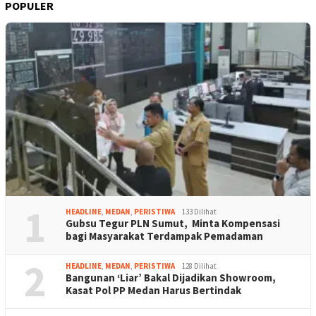
POPULER
1
HEADLINE
,
MEDAN
,
PERISTIWA
133 Dilihat
Gubsu Tegur PLN Sumut, Minta Kompensasi
bagi Masyarakat Terdampak Pemadaman
2
HEADLINE
,
MEDAN
,
PERISTIWA
128 Dilihat
Bangunan ‘Liar’ Bakal Dijadikan Showroom,
Kasat Pol PP Medan Harus Bertindak