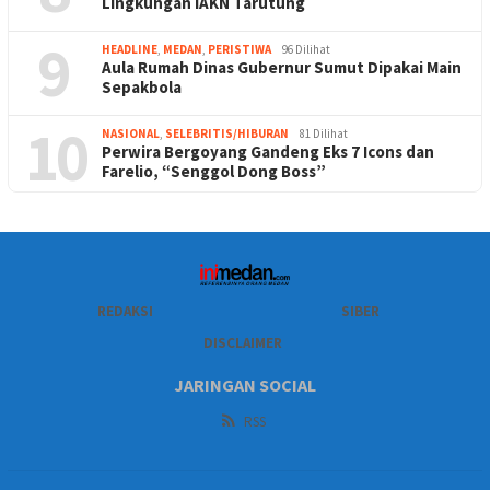
Lingkungan IAKN Tarutung
9
HEADLINE
,
MEDAN
,
PERISTIWA
96 Dilihat
Aula Rumah Dinas Gubernur Sumut Dipakai Main
Sepakbola
10
NASIONAL
,
SELEBRITIS/HIBURAN
81 Dilihat
Perwira Bergoyang Gandeng Eks 7 Icons dan
Farelio, “Senggol Dong Boss”
REDAKSI
SIBER
DISCLAIMER
JARINGAN SOCIAL
RSS