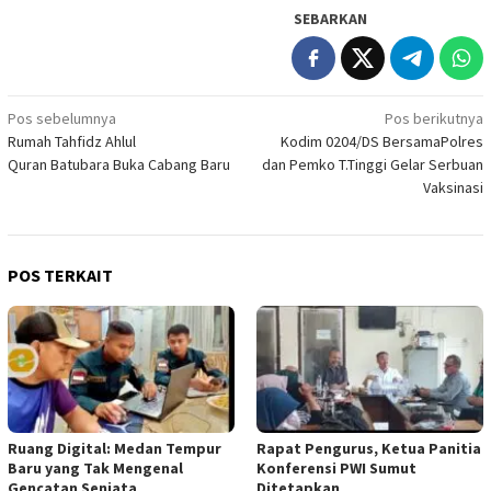
SEBARKAN
Navigasi
Pos sebelumnya
Pos berikutnya
Rumah Tahfidz Ahlul
Kodim 0204/DS BersamaPolres
pos
Quran Batubara Buka Cabang Baru
dan Pemko T.Tinggi Gelar Serbuan
Vaksinasi
POS TERKAIT
Ruang Digital: Medan Tempur
Rapat Pengurus, Ketua Panitia
Baru yang Tak Mengenal
Konferensi PWI Sumut
Gencatan Senjata
Ditetapkan