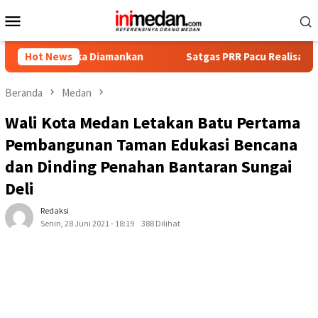
Loncat
Menu
ke
Mobile
konten
ka Diamankan
Hot News
Satgas PRR Pacu Realisasi Tambahan TKD Ac
Beranda
Medan
Wali Kota Medan Letakan Batu Pertama
Pembangunan Taman Edukasi Bencana
dan Dinding Penahan Bantaran Sungai
Deli
Redaksi
Senin, 28 Juni 2021 - 18:19
388 Dilihat