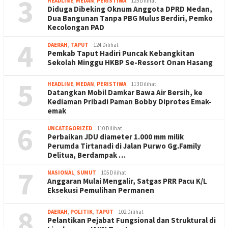
3
HEADLINE
,
MEDAN
,
PERISTIWA
125 Dilihat
Diduga Dibeking Oknum Anggota DPRD Medan,
Dua Bangunan Tanpa PBG Mulus Berdiri, Pemko
Kecolongan PAD
4
DAERAH
,
TAPUT
124 Dilihat
Pemkab Taput Hadiri Puncak Kebangkitan
Sekolah Minggu HKBP Se-Ressort Onan Hasang
5
HEADLINE
,
MEDAN
,
PERISTIWA
113 Dilihat
Datangkan Mobil Damkar Bawa Air Bersih, ke
Kediaman Pribadi Paman Bobby Diprotes Emak-
emak
6
UNCATEGORIZED
110 Dilihat
Perbaikan JDU diameter 1.000 mm milik
Perumda Tirtanadi di Jalan Purwo Gg.Family
Delitua, Berdampak …
7
NASIONAL
,
SUMUT
105 Dilihat
Anggaran Mulai Mengalir, Satgas PRR Pacu K/L
Eksekusi Pemulihan Permanen
8
DAERAH
,
POLITIK
,
TAPUT
102 Dilihat
Pelantikan Pejabat Fungsional dan Struktural di