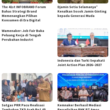
The 41st INFOBRAND Forum
Djamin Setia Selamanya”
Bahas Strategi Brand
Kenalkan Sosok Jamin Ginting
Memenangkan Pilihan
kepada Generasi Muda
Konsumen di Era Digital
Wamenaker: Job Fair Buka
Peluang Kerja di Tengah
Perubahan Industri
Indonesia dan Turki Sepakati
Joint Action Plan 2026–2027
Satgas PRR Pacu Realisasi
Kemnaker Berhasil Mediasi
Tambahan TKD Aceh Rp1,65
Perselisihan PHK PT Amos