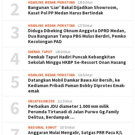
2
HEADLINE
,
MEDAN
,
PERISTIWA
129 Dilihat
Bangunan ‘Liar’ Bakal Dijadikan Showroom,
Kasat Pol PP Medan Harus Bertindak
3
HEADLINE
,
MEDAN
,
PERISTIWA
127 Dilihat
Diduga Dibeking Oknum Anggota DPRD Medan,
Dua Bangunan Tanpa PBG Mulus Berdiri, Pemko
Kecolongan PAD
4
DAERAH
,
TAPUT
126 Dilihat
Pemkab Taput Hadiri Puncak Kebangkitan
Sekolah Minggu HKBP Se-Ressort Onan Hasang
5
HEADLINE
,
MEDAN
,
PERISTIWA
116 Dilihat
Datangkan Mobil Damkar Bawa Air Bersih, ke
Kediaman Pribadi Paman Bobby Diprotes Emak-
emak
6
UNCATEGORIZED
111 Dilihat
Perbaikan JDU diameter 1.000 mm milik
Perumda Tirtanadi di Jalan Purwo Gg.Family
Delitua, Berdampak …
7
NASIONAL
,
SUMUT
107 Dilihat
Anggaran Mulai Mengalir, Satgas PRR Pacu K/L