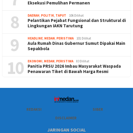
Eksekusi Pemulihan Permanen
8
DAERAH
,
POLITIK
,
TAPUT
106 Dilihat
Pelantikan Pejabat Fungsional dan Struktural di
Lingkungan IAKN Tarutung
9
HEADLINE
,
MEDAN
,
PERISTIWA
101 Dilihat
Aula Rumah Dinas Gubernur Sumut Dipakai Main
Sepakbola
10
EKONOMI
,
MEDAN
,
PERISTIWA
83 Dilihat
Panitia PRSU 2026 Imbau Masyarakat Waspada
Penawaran Tiket di Bawah Harga Resmi
REDAKSI
SIBER
DISCLAIMER
JARINGAN SOCIAL