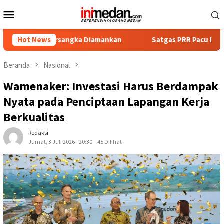
Loncat
Menu
ke
Mobile
konten
Tersangka Diamankan
Hot News
Satgas PRR Pacu Realisasi Tambahan
Beranda
Nasional
Wamenaker: Investasi Harus Berdampak
Nyata pada Penciptaan Lapangan Kerja
Berkualitas
Redaksi
Jumat, 3 Juli 2026 - 20:30
45 Dilihat