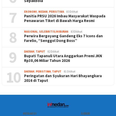
Sepakbola
7
EKONOMI
,
MEDAN
,
PERISTIWA
83 Dilihat
Panitia PRSU 2026 Imbau Masyarakat Waspada
Penawaran Tiket di Bawah Harga Resmi
8
NASIONAL
,
SELEBRITIS/HIBURAN
83 Dilihat
Perwira Bergoyang Gandeng Eks 7 Icons dan
Farelio, “Senggol Dong Boss”
9
DAERAH
,
TAPUT
82 Dilihat
Bupati Tapanuli Utara Anggarkan Premi JKN
Rp38,06 Miliar Tahun 2026
10
DAERAH
,
PERISTIWA
,
TAPUT
81 Dilihat
Peringatan dan Syukuran Hari Bhayangkara
2016 di Taput
REDAKSI
SIBER