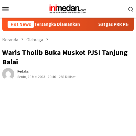
Loncat
Menu
ke
Mobile
konten
mpat Tersangka Diamankan
Hot News
Satgas PRR Pacu Realisasi Tam
Beranda
Olahraga
Waris Tholib Buka Muskot PJSI Tanjung
Balai
Redaksi
Senin, 29 Mei 2023 - 20:46
282 Dilihat