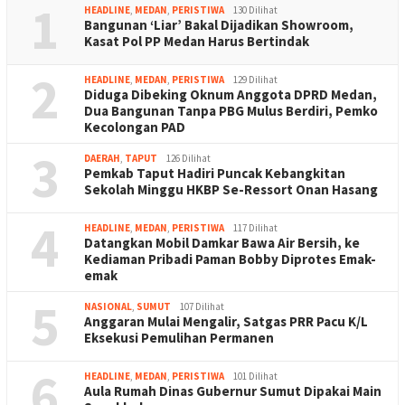
1
HEADLINE
,
MEDAN
,
PERISTIWA
130 Dilihat
Bangunan ‘Liar’ Bakal Dijadikan Showroom,
Kasat Pol PP Medan Harus Bertindak
2
HEADLINE
,
MEDAN
,
PERISTIWA
129 Dilihat
Diduga Dibeking Oknum Anggota DPRD Medan,
Dua Bangunan Tanpa PBG Mulus Berdiri, Pemko
Kecolongan PAD
3
DAERAH
,
TAPUT
126 Dilihat
Pemkab Taput Hadiri Puncak Kebangkitan
Sekolah Minggu HKBP Se-Ressort Onan Hasang
4
HEADLINE
,
MEDAN
,
PERISTIWA
117 Dilihat
Datangkan Mobil Damkar Bawa Air Bersih, ke
Kediaman Pribadi Paman Bobby Diprotes Emak-
emak
5
NASIONAL
,
SUMUT
107 Dilihat
Anggaran Mulai Mengalir, Satgas PRR Pacu K/L
Eksekusi Pemulihan Permanen
6
HEADLINE
,
MEDAN
,
PERISTIWA
101 Dilihat
Aula Rumah Dinas Gubernur Sumut Dipakai Main