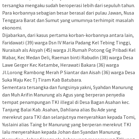
tersangka mengaku sudah beroperasi lebih dari sepuluh tahun.
Para korbannya sebagian besar berasal dari pulau Jawan, Nusa
Tenggara Barat dan Sumut yang umumnya terhimpit masalah
ekonomi.
Dijabarkan, dari kasus pertama korban-korbannya antara lain,
Faridawati (39) warga Dsn IV Maria Padang Kel Tebing Tinggi,
Nuraisah als Aisyah (45) warga Jl.Rumah Potong Gg Pribadi Kel
Mabar, Kec Medan Deli, Raeman binti Rabudin (38) warga Desa
Lawe Gerger Kec Ketambe, Herawati Bakara (36) warga
Jl.Lorong Rambong Merah P Siantar dan Aisah (36) warga Desa
Suka Maju Kec Tj Tiram Kab Batubara.
Sementara tersangka dan fungsinya yakni, Syahdan Manurung
dan Muh Arifin Manurung als Agus yang berperan penyedia
tempat penampungan TKI illegal di Desa Bagan Asahan kec.
Tanjung Balai Kab. Asahan, Dahliana alias Bu Ade yang
merekrut para TKI dan selanjutnya menyerahkan kepada Tomi,
Yuslaini alias Taing br Manurung yang berperan merekrut TKI
lalu menyerahkan kepada Johan dan Syandan Manurung.