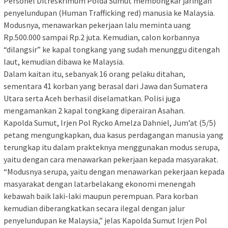
Personel Ditreskrimum Polda Sumut membongkar jaringan
penyelundupan (Human Trafficking red) manusia ke Malaysia.
Modusnya, menawarkan pekerjaan lalu meminta uang
Rp.500.000 sampai Rp.2 juta. Kemudian, calon korbannya
“dilangsir” ke kapal tongkang yang sudah menunggu ditengah
laut, kemudian dibawa ke Malaysia.
Dalam kaitan itu, sebanyak 16 orang pelaku ditahan,
sementara 41 korban yang berasal dari Jawa dan Sumatera
Utara serta Aceh berhasil diselamatkan. Polisi juga
mengamankan 2 kapal tongkang diperairan Asahan.
Kapolda Sumut, Irjen Pol Rycko Amelza Dahniel, Jum’at (5/5)
petang mengungkapkan, dua kasus perdagangan manusia yang
terungkap itu dalam prakteknya menggunakan modus serupa,
yaitu dengan cara menawarkan pekerjaan kepada masyarakat.
“Modusnya serupa, yaitu dengan menawarkan pekerjaan kepada
masyarakat dengan latarbelakang ekonomi menengah
kebawah baik laki-laki maupun perempuan. Para korban
kemudian diberangkatkan secara ilegal dengan jalur
penyelundupan ke Malaysia,” jelas Kapolda Sumut Irjen Pol