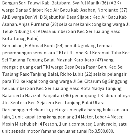
Bangun Sari Talawi Kab. Batubara, Syaiful Manik (36) (ABK)
warga Danau Sijabut Kec. Air Batu Kab. Asahan, Nordianto (37)
AKB warga Dsn VII D Sijabut Kel Desa Sijabut Kec. Air Batu Kab
Asahan. Anjas Purnama (28) selaku mekanik tongkang warga Jl
Teluk Nibung LK IV Desa Sumber Sari Kec. Sei Tualang Raso
Kota Tanug Balai).
Kemudian, H Ahmad Kurdi (54) pemilik gudang tempat
penampungan sementara TKI di Jl.Lobe Kel Keramat Tuba Kec
Sei Tualang Tanjung Balai, Maznah Karo-karo (47) yang
mengutip uang dari TKI warga Desa Desa Pasar Baru Kec. Sei
Tualang Raso.Tanjung Balai, Ridho Lubis (22) selaku pelangsir
para TKI ke kapal tongkang warga Jl Sei Citarum Gg Singgung
Kel. Sumber Sari Kec. Sei Tualang Raso Kota Madya Tanjung
Balai serta Hazizah Panjaitan (46) penampung TKI dirumahnya
Jln. Sentosa Kec. Sejatera Kec. Tanjung Balai Utara.
Dari penggerebekan itu, petugas menyita barang bukti antara
lain, 1 unit kapal tongkang panjang 14 Meter, Lebar 4 Meter,
Mesin Mitshubishi 4 Feston, 1 unit computer, 1 unit radio, satu
unit sepeda motor Yamaha dan uang tunai Rp.3.500.000.