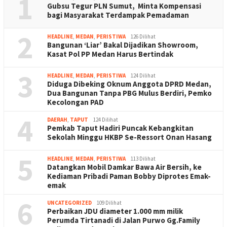
1
Gubsu Tegur PLN Sumut, Minta Kompensasi
bagi Masyarakat Terdampak Pemadaman
2
HEADLINE
,
MEDAN
,
PERISTIWA
126 Dilihat
Bangunan ‘Liar’ Bakal Dijadikan Showroom,
Kasat Pol PP Medan Harus Bertindak
3
HEADLINE
,
MEDAN
,
PERISTIWA
124 Dilihat
Diduga Dibeking Oknum Anggota DPRD Medan,
Dua Bangunan Tanpa PBG Mulus Berdiri, Pemko
Kecolongan PAD
4
DAERAH
,
TAPUT
124 Dilihat
Pemkab Taput Hadiri Puncak Kebangkitan
Sekolah Minggu HKBP Se-Ressort Onan Hasang
5
HEADLINE
,
MEDAN
,
PERISTIWA
113 Dilihat
Datangkan Mobil Damkar Bawa Air Bersih, ke
Kediaman Pribadi Paman Bobby Diprotes Emak-
emak
6
UNCATEGORIZED
109 Dilihat
Perbaikan JDU diameter 1.000 mm milik
Perumda Tirtanadi di Jalan Purwo Gg.Family