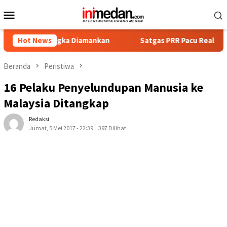
Loncat
Menu
ke
Mobile
konten
ngka Diamankan
Hot News
Satgas PRR Pacu Realisasi Tambahan TKD 
Beranda
Peristiwa
16 Pelaku Penyelundupan Manusia ke
Malaysia Ditangkap
Redaksi
Jumat, 5 Mei 2017 - 22:39
397 Dilihat