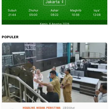
POPULER
HEADLINE
,
MEDAN
,
PERISTIWA
130 Dilihat