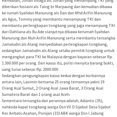
Kemudian, Johan Sinaga als Johan yang menampung TKI yang
diberikan Yuslaini als Taing br Marpaung dan kemudian dibawa
ke rumah Syahdan Manurung als Dan dan Mhd Arifin Manurung
als Agus, Tommy yang membantu menampung TKI dan
membantu perlengkapan tongkang yang juga menampung TKI
dari Dahliana als Bu Ade slanjutnya dibawa kerumah Syahdan
Manurung dan Muh Arifin Manurung serta membantu tersangka
Jamaludin als Alang menyediakan perlengkapan tongkang,
sedangkan Jamaludin als Alang selaku pemilik tongkang untuk
mengangkut para TKI ke Malaysia dengan bayaran sebesar Rp.
1.300.000 per orang. Dari kasus itu, polisi menyita barang bukti,
uang tunai sebesar Rp. 2000.000
Sedangkan pengungkapan kasus kedua dengan korbannya
antara lain, Lasimin bersama 25 orang temannya yakni 19
Orang Asal Sumut, 2 Orang Asal Jawa Barat, 3 Orang Asal
Sumatera Barat dan 1 orang asal Aceh.
Sementara tersangka dan perannya adalah, Adianto (35),
nahkoda kapal tongkang warga Dsn VII D Sijabut Desa Sijabut
Kec Airbatu Asahan, Ponijan (33) ABK warga Dsn I Jabung