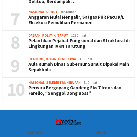
Delitua, Berdampak …
7
NASIONAL
,
SUMUT
105 Dilihat
Anggaran Mulai Mengalir, Satgas PRR Pacu K/L
Eksekusi Pemulihan Permanen
8
DAERAH
,
POLITIK
,
TAPUT
102 Dilihat
Pelantikan Pejabat Fungsional dan Struktural di
Lingkungan IAKN Tarutung
9
HEADLINE
,
MEDAN
,
PERISTIWA
96 Dilihat
Aula Rumah Dinas Gubernur Sumut Dipakai Main
Sepakbola
10
NASIONAL
,
SELEBRITIS/HIBURAN
81 Dilihat
Perwira Bergoyang Gandeng Eks 7 Icons dan
Farelio, “Senggol Dong Boss”
REDAKSI
SIBER