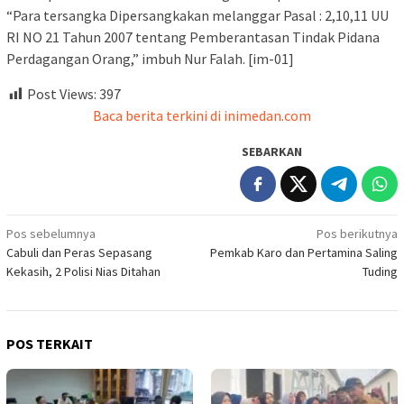
“Para tersangka Dipersangkakan melanggar Pasal : 2,10,11 UU
RI NO 21 Tahun 2007 tentang Pemberantasan Tindak Pidana
Perdagangan Orang,” imbuh Nur Falah. [im-01]
Post Views:
397
Baca berita terkini di inimedan.com
SEBARKAN
Navigasi
Pos sebelumnya
Pos berikutnya
Cabuli dan Peras Sepasang
Pemkab Karo dan Pertamina Saling
pos
Kekasih, 2 Polisi Nias Ditahan
Tuding
POS TERKAIT