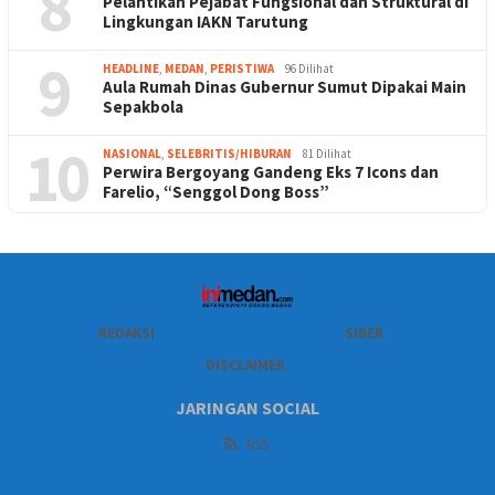
8
Pelantikan Pejabat Fungsional dan Struktural di
Lingkungan IAKN Tarutung
9
HEADLINE
,
MEDAN
,
PERISTIWA
96 Dilihat
Aula Rumah Dinas Gubernur Sumut Dipakai Main
Sepakbola
10
NASIONAL
,
SELEBRITIS/HIBURAN
81 Dilihat
Perwira Bergoyang Gandeng Eks 7 Icons dan
Farelio, “Senggol Dong Boss”
REDAKSI
SIBER
DISCLAIMER
JARINGAN SOCIAL
RSS