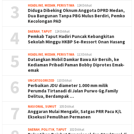
3
HEADLINE
,
MEDAN
,
PERISTIWA
124 Dilihat
Diduga Dibeking Oknum Anggota DPRD Medan,
Dua Bangunan Tanpa PBG Mulus Berdiri, Pemko
Kecolongan PAD
4
DAERAH
,
TAPUT
124 Dilihat
Pemkab Taput Hadiri Puncak Kebangkitan
Sekolah Minggu HKBP Se-Ressort Onan Hasang
5
HEADLINE
,
MEDAN
,
PERISTIWA
113 Dilihat
Datangkan Mobil Damkar Bawa Air Bersih, ke
Kediaman Pribadi Paman Bobby Diprotes Emak-
emak
6
UNCATEGORIZED
110 Dilihat
Perbaikan JDU diameter 1.000 mm milik
Perumda Tirtanadi di Jalan Purwo Gg.Family
Delitua, Berdampak …
7
NASIONAL
,
SUMUT
105 Dilihat
Anggaran Mulai Mengalir, Satgas PRR Pacu K/L
Eksekusi Pemulihan Permanen
DAERAH
,
POLITIK
,
TAPUT
102 Dilihat