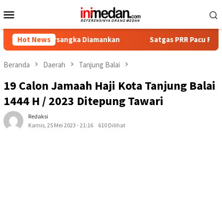
Loncat
Menu
ke
Mobile
konten
 Tersangka Diamankan
Hot News
Satgas PRR Pacu Realisasi Tambaha
Beranda
Daerah
Tanjung Balai
19 Calon Jamaah Haji Kota Tanjung Balai
1444 H / 2023 Ditepung Tawari
Redaksi
Kamis, 25 Mei 2023 - 21:16
610 Dilihat