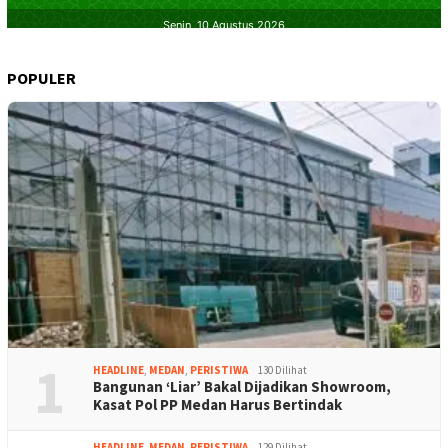
POPULER
1
HEADLINE
,
MEDAN
,
PERISTIWA
130 Dilihat
Bangunan ‘Liar’ Bakal Dijadikan Showroom,
Kasat Pol PP Medan Harus Bertindak
HEADLINE
,
MEDAN
,
PERISTIWA
129 Dilihat