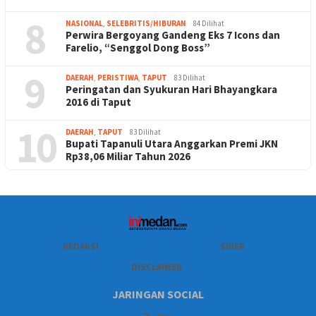
8
NASIONAL
,
SELEBRITIS/HIBURAN
84 Dilihat
Perwira Bergoyang Gandeng Eks 7 Icons dan
Farelio, “Senggol Dong Boss”
9
DAERAH
,
PERISTIWA
,
TAPUT
83 Dilihat
Peringatan dan Syukuran Hari Bhayangkara
2016 di Taput
10
DAERAH
,
TAPUT
83 Dilihat
Bupati Tapanuli Utara Anggarkan Premi JKN
Rp38,06 Miliar Tahun 2026
REDAKSI
SIBER
DISCLAIMER
JARINGAN SOCIAL