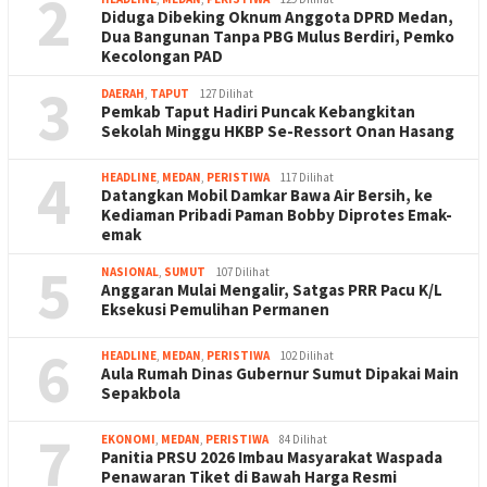
2
Diduga Dibeking Oknum Anggota DPRD Medan,
Dua Bangunan Tanpa PBG Mulus Berdiri, Pemko
Kecolongan PAD
3
DAERAH
,
TAPUT
127 Dilihat
Pemkab Taput Hadiri Puncak Kebangkitan
Sekolah Minggu HKBP Se-Ressort Onan Hasang
4
HEADLINE
,
MEDAN
,
PERISTIWA
117 Dilihat
Datangkan Mobil Damkar Bawa Air Bersih, ke
Kediaman Pribadi Paman Bobby Diprotes Emak-
emak
5
NASIONAL
,
SUMUT
107 Dilihat
Anggaran Mulai Mengalir, Satgas PRR Pacu K/L
Eksekusi Pemulihan Permanen
6
HEADLINE
,
MEDAN
,
PERISTIWA
102 Dilihat
Aula Rumah Dinas Gubernur Sumut Dipakai Main
Sepakbola
7
EKONOMI
,
MEDAN
,
PERISTIWA
84 Dilihat
Panitia PRSU 2026 Imbau Masyarakat Waspada
Penawaran Tiket di Bawah Harga Resmi