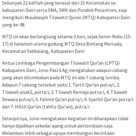
Sebanyak 22 kafilah yang berasal dari 15 Kecamatan se-
kabupaten Dairi serta SMA, SMK dan Pondok Pesantren, siap
mengikuti Musabaqah Tilawatil Quran (MTQ) Kabupaten Dairi
yang ke-48.
MTQ ini akan berlangsung selama 3 hari, sejak Senin-Rabu (15-
17) di halaman utama gedung MTQ Desa Bintang Mersada,
Kecamatan Sidikalang, Kabupaten Dairi
Ketua Lembaga Pengembangan Tilawatil Qur’an (LPTQ)
Kabupaten Dairi, Jono Pasi S.Ag mengatakan adapun cabang
yang akan dilombakan pada MTQ ini ada 7 cabang lomba.
Adapun 7 cabang tersebut yaitu 1. Tartil Qur’an putra/i, 2.
Tilawah anak2, putra/i, 3. Tilawah Remaja putra/i, 4. Tilawah
Dewasa putra/i, 5. Fahmil Qu’an putra/i, 6. Syarhil Qur’an putra/i
dan 7. Hifzil Qur’an (tahfiz Qur’an), putra/i.
Selanjutnya, Jono mengatakan kegiatan ini diharapkan tidak
hanya dijadikan sekedar ajang untuk perlombaan saja.
Melainkan lebih sebagai upaya membangun kecintaan