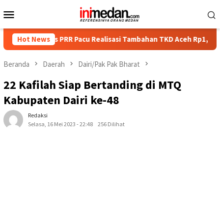
Loncat
Menu
ke
Mobile
konten
tgas PRR Pacu Realisasi Tambahan TKD Aceh Rp1,65 Triliun, Pasti
Hot News
Beranda
Daerah
Dairi/Pak Pak Bharat
22 Kafilah Siap Bertanding di MTQ
Kabupaten Dairi ke-48
Redaksi
Selasa, 16 Mei 2023 - 22:48
256 Dilihat