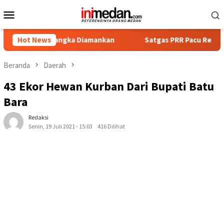
Loncat
Menu
ke
Mobile
konten
 Tersangka Diamankan
Hot News
Satgas PRR Pacu Realisasi Tambaha
Beranda
Daerah
43 Ekor Hewan Kurban Dari Bupati Batu
Bara
Redaksi
Senin, 19 Juli 2021 - 15:03
416 Dilihat