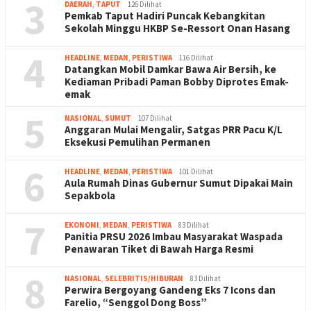
3
DAERAH
,
TAPUT
126 Dilihat
Pemkab Taput Hadiri Puncak Kebangkitan
Sekolah Minggu HKBP Se-Ressort Onan Hasang
4
HEADLINE
,
MEDAN
,
PERISTIWA
116 Dilihat
Datangkan Mobil Damkar Bawa Air Bersih, ke
Kediaman Pribadi Paman Bobby Diprotes Emak-
emak
5
NASIONAL
,
SUMUT
107 Dilihat
Anggaran Mulai Mengalir, Satgas PRR Pacu K/L
Eksekusi Pemulihan Permanen
6
HEADLINE
,
MEDAN
,
PERISTIWA
101 Dilihat
Aula Rumah Dinas Gubernur Sumut Dipakai Main
Sepakbola
7
EKONOMI
,
MEDAN
,
PERISTIWA
83 Dilihat
Panitia PRSU 2026 Imbau Masyarakat Waspada
Penawaran Tiket di Bawah Harga Resmi
8
NASIONAL
,
SELEBRITIS/HIBURAN
83 Dilihat
Perwira Bergoyang Gandeng Eks 7 Icons dan
Farelio, “Senggol Dong Boss”