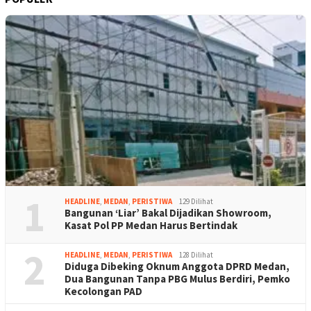
1
HEADLINE
,
MEDAN
,
PERISTIWA
129 Dilihat
Bangunan ‘Liar’ Bakal Dijadikan Showroom,
Kasat Pol PP Medan Harus Bertindak
2
HEADLINE
,
MEDAN
,
PERISTIWA
128 Dilihat
Diduga Dibeking Oknum Anggota DPRD Medan,
Dua Bangunan Tanpa PBG Mulus Berdiri, Pemko
Kecolongan PAD