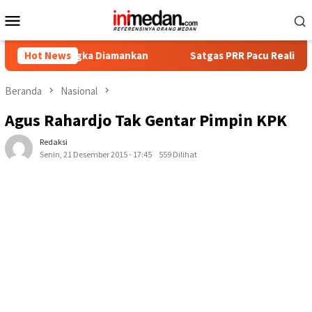
Loncat
Menu
ke
Mobile
konten
rsangka Diamankan
Hot News
Satgas PRR Pacu Realisasi Tambahan T
Beranda
Nasional
Agus Rahardjo Tak Gentar Pimpin KPK
Redaksi
Senin, 21 Desember 2015 - 17:45
559 Dilihat