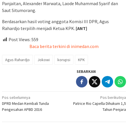
Panjaitan, Alexander Marwata, Laode Muhammad Syarif dan
Saut Situmorang.
Berdasarkan hasil voting anggota Komisi III DPR, Agus
Rahardjo terpilih menjadi Ketua KPK.
[ANT]
Post Views:
559
Baca berita terkini di inimedan.com
Agus Rahardjo
Jokowi
korupsi
KPK
SEBARKAN
Navigasi
Pos sebelumnya
Pos berikutnya
DPRD Medan Kembali Tunda
Patrice Rio Capella Dihukum 1,5
pos
Pengesahan APBD 2016
Tahun Penjara