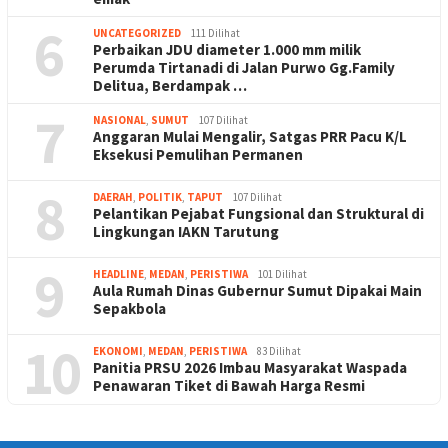
6
UNCATEGORIZED
111 Dilihat
Perbaikan JDU diameter 1.000 mm milik
Perumda Tirtanadi di Jalan Purwo Gg.Family
Delitua, Berdampak …
7
NASIONAL
,
SUMUT
107 Dilihat
Anggaran Mulai Mengalir, Satgas PRR Pacu K/L
Eksekusi Pemulihan Permanen
8
DAERAH
,
POLITIK
,
TAPUT
107 Dilihat
Pelantikan Pejabat Fungsional dan Struktural di
Lingkungan IAKN Tarutung
9
HEADLINE
,
MEDAN
,
PERISTIWA
101 Dilihat
Aula Rumah Dinas Gubernur Sumut Dipakai Main
Sepakbola
10
EKONOMI
,
MEDAN
,
PERISTIWA
83 Dilihat
Panitia PRSU 2026 Imbau Masyarakat Waspada
Penawaran Tiket di Bawah Harga Resmi