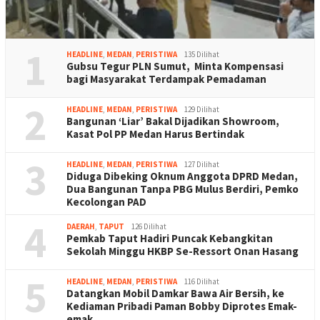
1
HEADLINE
,
MEDAN
,
PERISTIWA
135 Dilihat
Gubsu Tegur PLN Sumut, Minta Kompensasi
bagi Masyarakat Terdampak Pemadaman
2
HEADLINE
,
MEDAN
,
PERISTIWA
129 Dilihat
Bangunan ‘Liar’ Bakal Dijadikan Showroom,
Kasat Pol PP Medan Harus Bertindak
3
HEADLINE
,
MEDAN
,
PERISTIWA
127 Dilihat
Diduga Dibeking Oknum Anggota DPRD Medan,
Dua Bangunan Tanpa PBG Mulus Berdiri, Pemko
Kecolongan PAD
4
DAERAH
,
TAPUT
126 Dilihat
Pemkab Taput Hadiri Puncak Kebangkitan
Sekolah Minggu HKBP Se-Ressort Onan Hasang
5
HEADLINE
,
MEDAN
,
PERISTIWA
116 Dilihat
Datangkan Mobil Damkar Bawa Air Bersih, ke
Kediaman Pribadi Paman Bobby Diprotes Emak-
emak