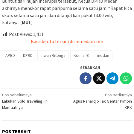
Buntut dari hujan interupsi tersebut, Ketua DPRD Medan
akhirnya menskor rapat paripurna selama satu jam. “Rapat kita
skors selama satu jam dan dilanjutkan pukul 13.00 wib,”
katanya.
[MUL]
Post Views:
1,411
Baca berita terkini di inimedan.com
APBD
DPRD
Ihwan Ritonga
Komisi B
medan
SEBARKAN
Navigasi
Pos sebelumnya
Pos berikutnya
Lakukan Solo Traveling, Ini
Agus Rahardjo Tak Gentar Pimpin
pos
Manfaatnya
KPK
POS TERKAIT