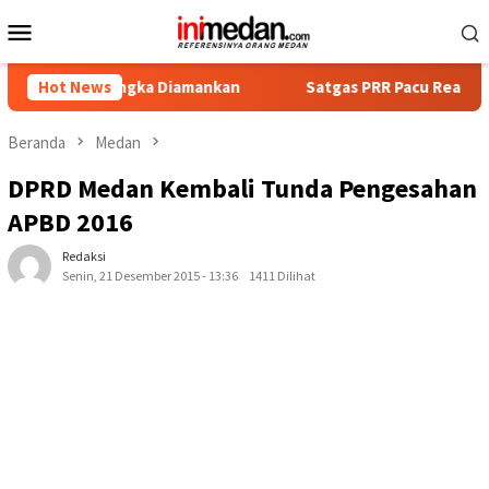
Loncat
Menu
ke
Mobile
konten
ersangka Diamankan
Hot News
Satgas PRR Pacu Realisasi Tambahan 
Beranda
Medan
DPRD Medan Kembali Tunda Pengesahan
APBD 2016
Redaksi
Senin, 21 Desember 2015 - 13:36
1411 Dilihat