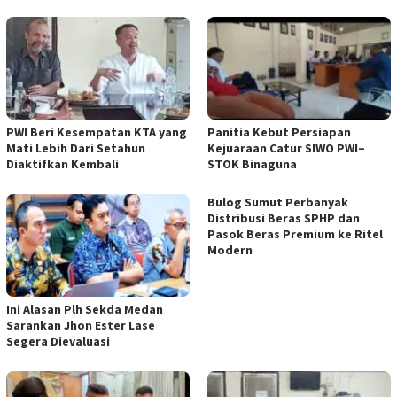
PWI Beri Kesempatan KTA yang
Panitia Kebut Persiapan
Mati Lebih Dari Setahun
Kejuaraan Catur SIWO PWI–
Diaktifkan Kembali
STOK Binaguna
Bulog Sumut Perbanyak
Distribusi Beras SPHP dan
Pasok Beras Premium ke Ritel
Modern
Ini Alasan Plh Sekda Medan
Sarankan Jhon Ester Lase
Segera Dievaluasi