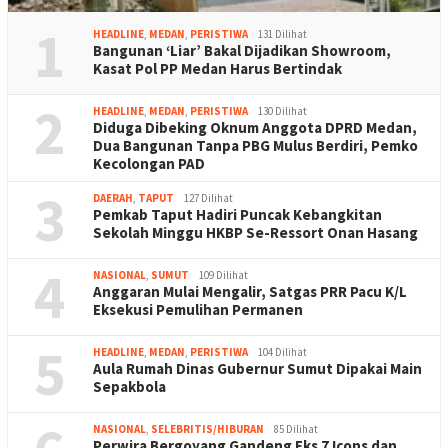
1
HEADLINE
,
MEDAN
,
PERISTIWA
131 Dilihat
Bangunan ‘Liar’ Bakal Dijadikan Showroom,
Kasat Pol PP Medan Harus Bertindak
2
HEADLINE
,
MEDAN
,
PERISTIWA
130 Dilihat
Diduga Dibeking Oknum Anggota DPRD Medan,
Dua Bangunan Tanpa PBG Mulus Berdiri, Pemko
Kecolongan PAD
3
DAERAH
,
TAPUT
127 Dilihat
Pemkab Taput Hadiri Puncak Kebangkitan
Sekolah Minggu HKBP Se-Ressort Onan Hasang
4
NASIONAL
,
SUMUT
109 Dilihat
Anggaran Mulai Mengalir, Satgas PRR Pacu K/L
Eksekusi Pemulihan Permanen
5
HEADLINE
,
MEDAN
,
PERISTIWA
104 Dilihat
Aula Rumah Dinas Gubernur Sumut Dipakai Main
Sepakbola
NASIONAL
,
SELEBRITIS/HIBURAN
85 Dilihat
Perwira Bergoyang Gandeng Eks 7 Icons dan