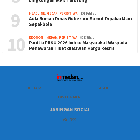
Lingkungan IAKN Tarutung
9
HEADLINE
,
MEDAN
,
PERISTIWA
101 Dilihat
Aula Rumah Dinas Gubernur Sumut Dipakai Main
Sepakbola
10
EKONOMI
,
MEDAN
,
PERISTIWA
83 Dilihat
Panitia PRSU 2026 Imbau Masyarakat Waspada
Penawaran Tiket di Bawah Harga Resmi
REDAKSI
SIBER
DISCLAIMER
JARINGAN SOCIAL
RSS