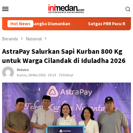
Loncat
Menu
ke
Mobile
konten
Tersangka Diamankan
Hot News
Satgas PRR Pacu Realisasi Tambahan 
Beranda
Nasional
AstraPay Salurkan Sapi Kurban 800 Kg
untuk Warga Cilandak di Iduladha 2026
Redaksi
Kamis, 28 Mei 2026 - 19:19
70 Dilihat