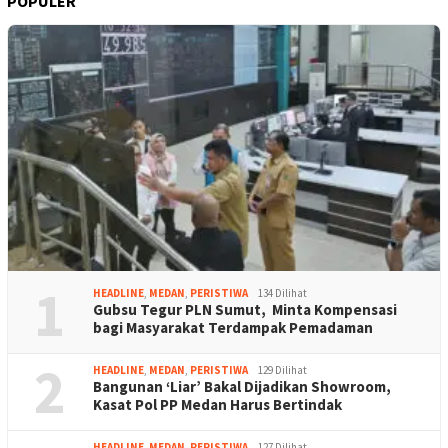
POPULER
1
HEADLINE
,
MEDAN
,
PERISTIWA
134 Dilihat
Gubsu Tegur PLN Sumut, Minta Kompensasi
bagi Masyarakat Terdampak Pemadaman
2
HEADLINE
,
MEDAN
,
PERISTIWA
129 Dilihat
Bangunan ‘Liar’ Bakal Dijadikan Showroom,
Kasat Pol PP Medan Harus Bertindak
HEADLINE
,
MEDAN
,
PERISTIWA
127 Dilihat