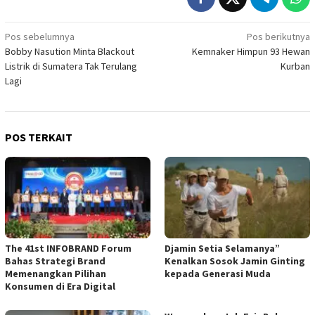
Navigasi
Pos sebelumnya
Pos berikutnya
Bobby Nasution Minta Blackout
Kemnaker Himpun 93 Hewan
pos
Listrik di Sumatera Tak Terulang
Kurban
Lagi
POS TERKAIT
The 41st INFOBRAND Forum
Djamin Setia Selamanya”
Bahas Strategi Brand
Kenalkan Sosok Jamin Ginting
Memenangkan Pilihan
kepada Generasi Muda
Konsumen di Era Digital