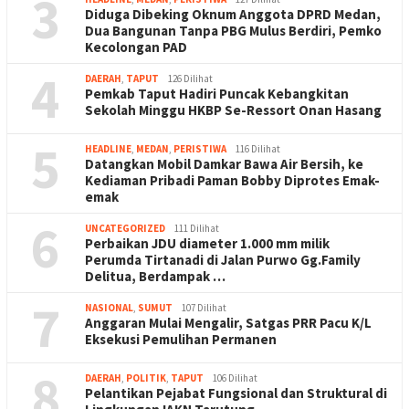
3
Diduga Dibeking Oknum Anggota DPRD Medan,
Dua Bangunan Tanpa PBG Mulus Berdiri, Pemko
Kecolongan PAD
4
DAERAH
,
TAPUT
126 Dilihat
Pemkab Taput Hadiri Puncak Kebangkitan
Sekolah Minggu HKBP Se-Ressort Onan Hasang
5
HEADLINE
,
MEDAN
,
PERISTIWA
116 Dilihat
Datangkan Mobil Damkar Bawa Air Bersih, ke
Kediaman Pribadi Paman Bobby Diprotes Emak-
emak
6
UNCATEGORIZED
111 Dilihat
Perbaikan JDU diameter 1.000 mm milik
Perumda Tirtanadi di Jalan Purwo Gg.Family
Delitua, Berdampak …
7
NASIONAL
,
SUMUT
107 Dilihat
Anggaran Mulai Mengalir, Satgas PRR Pacu K/L
Eksekusi Pemulihan Permanen
8
DAERAH
,
POLITIK
,
TAPUT
106 Dilihat
Pelantikan Pejabat Fungsional dan Struktural di