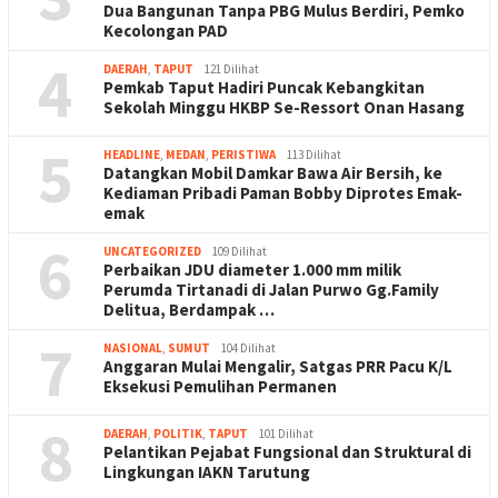
Dua Bangunan Tanpa PBG Mulus Berdiri, Pemko
Kecolongan PAD
4
DAERAH
,
TAPUT
121 Dilihat
Pemkab Taput Hadiri Puncak Kebangkitan
Sekolah Minggu HKBP Se-Ressort Onan Hasang
5
HEADLINE
,
MEDAN
,
PERISTIWA
113 Dilihat
Datangkan Mobil Damkar Bawa Air Bersih, ke
Kediaman Pribadi Paman Bobby Diprotes Emak-
emak
6
UNCATEGORIZED
109 Dilihat
Perbaikan JDU diameter 1.000 mm milik
Perumda Tirtanadi di Jalan Purwo Gg.Family
Delitua, Berdampak …
7
NASIONAL
,
SUMUT
104 Dilihat
Anggaran Mulai Mengalir, Satgas PRR Pacu K/L
Eksekusi Pemulihan Permanen
8
DAERAH
,
POLITIK
,
TAPUT
101 Dilihat
Pelantikan Pejabat Fungsional dan Struktural di
Lingkungan IAKN Tarutung