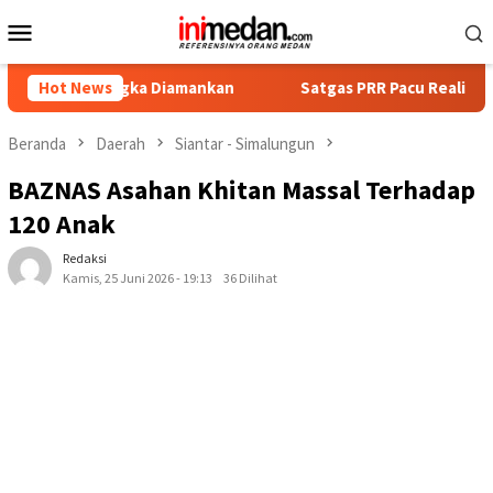
Loncat
Menu
ke
Mobile
konten
ersangka Diamankan
Hot News
Satgas PRR Pacu Realisasi Tambahan 
Beranda
Daerah
Siantar - Simalungun
BAZNAS Asahan Khitan Massal Terhadap
120 Anak
Redaksi
Kamis, 25 Juni 2026 - 19:13
36 Dilihat