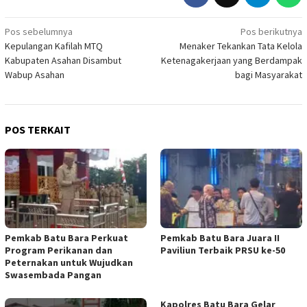
Navigasi
Pos sebelumnya
Pos berikutnya
Kepulangan Kafilah MTQ
Menaker Tekankan Tata Kelola
pos
Kabupaten Asahan Disambut
Ketenagakerjaan yang Berdampak
Wabup Asahan
bagi Masyarakat
POS TERKAIT
Pemkab Batu Bara Perkuat
Pemkab Batu Bara Juara II
Program Perikanan dan
Paviliun Terbaik PRSU ke-50
Peternakan untuk Wujudkan
Swasembada Pangan
Kapolres Batu Bara Gelar