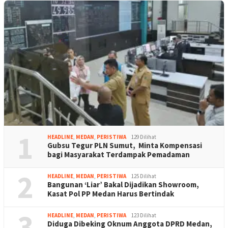
1
HEADLINE
,
MEDAN
,
PERISTIWA
129 Dilihat
Gubsu Tegur PLN Sumut, Minta Kompensasi
bagi Masyarakat Terdampak Pemadaman
2
HEADLINE
,
MEDAN
,
PERISTIWA
125 Dilihat
Bangunan ‘Liar’ Bakal Dijadikan Showroom,
Kasat Pol PP Medan Harus Bertindak
3
HEADLINE
,
MEDAN
,
PERISTIWA
123 Dilihat
Diduga Dibeking Oknum Anggota DPRD Medan,