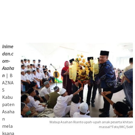
Inime
dan.c
om-
Asaha
n
| B
AZNA
S
Kabu
paten
Asaha
n
Wabup Asahan Rianto upah-upah anak peserta khitan
mela
massal*Foto/IMC/Sol#
ksana