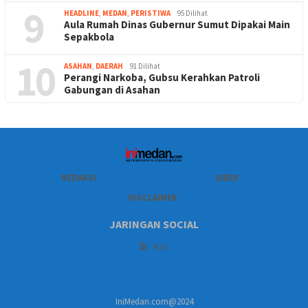
9
HEADLINE
,
MEDAN
,
PERISTIWA
95 Dilihat
Aula Rumah Dinas Gubernur Sumut Dipakai Main
Sepakbola
10
ASAHAN
,
DAERAH
91 Dilihat
Perangi Narkoba, Gubsu Kerahkan Patroli
Gabungan di Asahan
REDAKSI
SIBER
DISCLAIMER
JARINGAN SOCIAL
RSS
IniMedan.com@2024