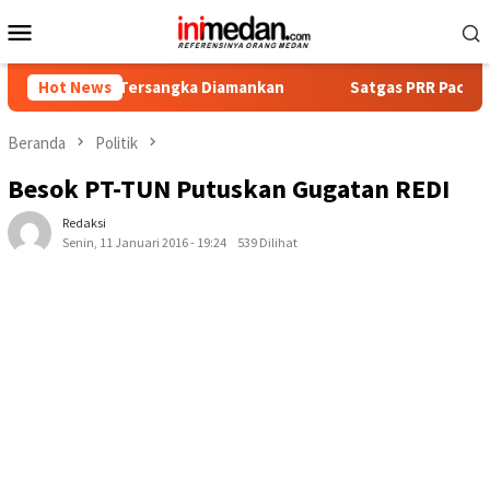
Loncat
Menu
ke
Mobile
konten
Empat Tersangka Diamankan
Hot News
Satgas PRR Pacu Realisasi Ta
Beranda
Politik
Besok PT-TUN Putuskan Gugatan REDI
Redaksi
Senin, 11 Januari 2016 - 19:24
539 Dilihat