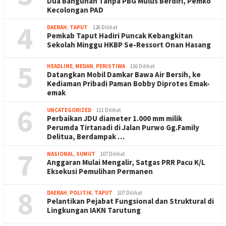
Dua Bangunan Tanpa PBG Mulus Berdiri, Pemko
Kecolongan PAD
4
DAERAH
,
TAPUT
126 Dilihat
Pemkab Taput Hadiri Puncak Kebangkitan
Sekolah Minggu HKBP Se-Ressort Onan Hasang
5
HEADLINE
,
MEDAN
,
PERISTIWA
116 Dilihat
Datangkan Mobil Damkar Bawa Air Bersih, ke
Kediaman Pribadi Paman Bobby Diprotes Emak-
emak
6
UNCATEGORIZED
111 Dilihat
Perbaikan JDU diameter 1.000 mm milik
Perumda Tirtanadi di Jalan Purwo Gg.Family
Delitua, Berdampak …
7
NASIONAL
,
SUMUT
107 Dilihat
Anggaran Mulai Mengalir, Satgas PRR Pacu K/L
Eksekusi Pemulihan Permanen
8
DAERAH
,
POLITIK
,
TAPUT
107 Dilihat
Pelantikan Pejabat Fungsional dan Struktural di
Lingkungan IAKN Tarutung