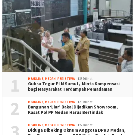
1
HEADLINE
,
MEDAN
,
PERISTIWA
135 Dilihat
Gubsu Tegur PLN Sumut, Minta Kompensasi
bagi Masyarakat Terdampak Pemadaman
2
HEADLINE
,
MEDAN
,
PERISTIWA
129 Dilihat
Bangunan ‘Liar’ Bakal Dijadikan Showroom,
Kasat Pol PP Medan Harus Bertindak
3
HEADLINE
,
MEDAN
,
PERISTIWA
127 Dilihat
Diduga Dibeking Oknum Anggota DPRD Medan,