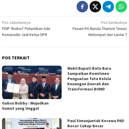
Navigasi
Pos sebelumnya
Pos berikutnya
PDIP ‘Boikot’ Pelantikan Ade
Pasien RS Bunda Thamrin Tewas
pos
Komarudin Jadi Ketua DPR
Melompat dari Lantai 7
POS TERKAIT
Wakil Bupati Batu Bara
Sampaikan Komitmen
Penguatan Tata Kelola
Keuangan Daerah dan
Transformasi BUMD
Gubsu Bobby : Wujudkan
Sumut yang Unggul
Paul Simanjuntak Kecewa PAD
Bocor Cukup Besar