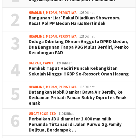
2
HEADLINE
,
MEDAN
,
PERISTIWA
126 Dilihat
Bangunan ‘Liar’ Bakal Dijadikan Showroom,
Kasat Pol PP Medan Harus Bertindak
3
HEADLINE
,
MEDAN
,
PERISTIWA
124 Dilihat
Diduga Dibeking Oknum Anggota DPRD Medan,
Dua Bangunan Tanpa PBG Mulus Berdiri, Pemko
Kecolongan PAD
4
DAERAH
,
TAPUT
124 Dilihat
Pemkab Taput Hadiri Puncak Kebangkitan
Sekolah Minggu HKBP Se-Ressort Onan Hasang
5
HEADLINE
,
MEDAN
,
PERISTIWA
113 Dilihat
Datangkan Mobil Damkar Bawa Air Bersih, ke
Kediaman Pribadi Paman Bobby Diprotes Emak-
emak
6
UNCATEGORIZED
110 Dilihat
Perbaikan JDU diameter 1.000 mm milik
Perumda Tirtanadi di Jalan Purwo Gg.Family
Delitua, Berdampak …