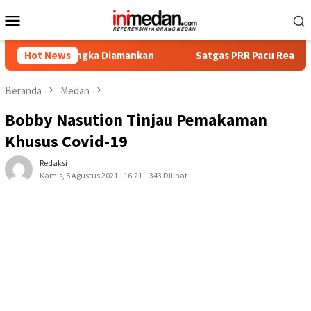
Loncat
Menu
ke
Mobile
konten
 Tersangka Diamankan
Hot News
Satgas PRR Pacu Realisasi Tambaha
Beranda
Medan
Bobby Nasution Tinjau Pemakaman
Khusus Covid-19
Redaksi
Kamis, 5 Agustus 2021 - 16:21
343 Dilihat