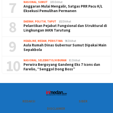
7
NASIONAL
,
SUMUT
105 Dilihat
Anggaran Mulai Mengalir, Satgas PRR Pacu K/L
Eksekusi Pemulihan Permanen
8
DAERAH
,
POLITIK
,
TAPUT
102 Dilihat
Pelantikan Pejabat Fungsional dan Struktural di
Lingkungan IAKN Tarutung
9
HEADLINE
,
MEDAN
,
PERISTIWA
96 Dilihat
Aula Rumah Dinas Gubernur Sumut Dipakai Main
Sepakbola
10
NASIONAL
,
SELEBRITIS/HIBURAN
81 Dilihat
Perwira Bergoyang Gandeng Eks 7 Icons dan
Farelio, “Senggol Dong Boss”
REDAKSI
SIBER
DISCLAIMER