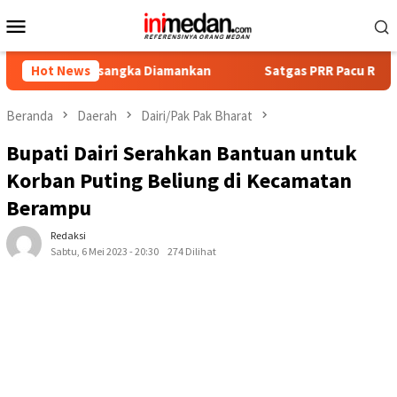
Loncat
Menu
ke
Mobile
konten
Tersangka Diamankan
Hot News
Satgas PRR Pacu Realisasi Tambahan 
Beranda
Daerah
Dairi/Pak Pak Bharat
Bupati Dairi Serahkan Bantuan untuk
Korban Puting Beliung di Kecamatan
Berampu
Redaksi
Sabtu, 6 Mei 2023 - 20:30
274 Dilihat