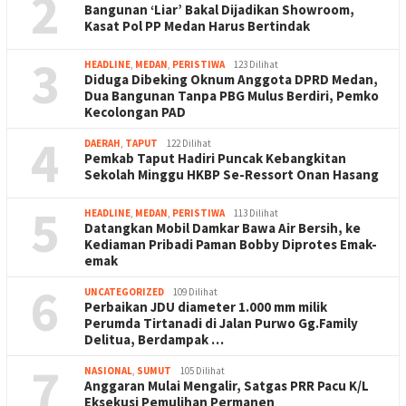
2
Bangunan ‘Liar’ Bakal Dijadikan Showroom,
Kasat Pol PP Medan Harus Bertindak
3
HEADLINE
,
MEDAN
,
PERISTIWA
123 Dilihat
Diduga Dibeking Oknum Anggota DPRD Medan,
Dua Bangunan Tanpa PBG Mulus Berdiri, Pemko
Kecolongan PAD
4
DAERAH
,
TAPUT
122 Dilihat
Pemkab Taput Hadiri Puncak Kebangkitan
Sekolah Minggu HKBP Se-Ressort Onan Hasang
5
HEADLINE
,
MEDAN
,
PERISTIWA
113 Dilihat
Datangkan Mobil Damkar Bawa Air Bersih, ke
Kediaman Pribadi Paman Bobby Diprotes Emak-
emak
6
UNCATEGORIZED
109 Dilihat
Perbaikan JDU diameter 1.000 mm milik
Perumda Tirtanadi di Jalan Purwo Gg.Family
Delitua, Berdampak …
7
NASIONAL
,
SUMUT
105 Dilihat
Anggaran Mulai Mengalir, Satgas PRR Pacu K/L
Eksekusi Pemulihan Permanen