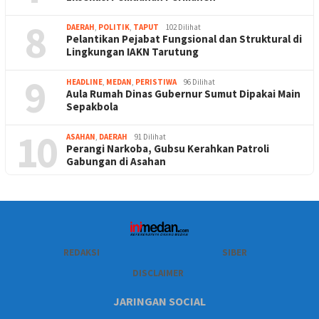
8
DAERAH
,
POLITIK
,
TAPUT
102 Dilihat
Pelantikan Pejabat Fungsional dan Struktural di
Lingkungan IAKN Tarutung
9
HEADLINE
,
MEDAN
,
PERISTIWA
96 Dilihat
Aula Rumah Dinas Gubernur Sumut Dipakai Main
Sepakbola
10
ASAHAN
,
DAERAH
91 Dilihat
Perangi Narkoba, Gubsu Kerahkan Patroli
Gabungan di Asahan
REDAKSI
SIBER
DISCLAIMER
JARINGAN SOCIAL