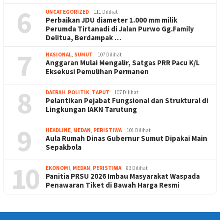
6
UNCATEGORIZED
111 Dilihat
Perbaikan JDU diameter 1.000 mm milik
Perumda Tirtanadi di Jalan Purwo Gg.Family
Delitua, Berdampak …
7
NASIONAL
,
SUMUT
107 Dilihat
Anggaran Mulai Mengalir, Satgas PRR Pacu K/L
Eksekusi Pemulihan Permanen
8
DAERAH
,
POLITIK
,
TAPUT
107 Dilihat
Pelantikan Pejabat Fungsional dan Struktural di
Lingkungan IAKN Tarutung
9
HEADLINE
,
MEDAN
,
PERISTIWA
101 Dilihat
Aula Rumah Dinas Gubernur Sumut Dipakai Main
Sepakbola
10
EKONOMI
,
MEDAN
,
PERISTIWA
83 Dilihat
Panitia PRSU 2026 Imbau Masyarakat Waspada
Penawaran Tiket di Bawah Harga Resmi