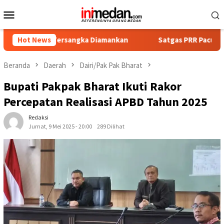
Loncat
Menu
ke
Mobile
konten
pat Tersangka Diamankan
Hot News
Satgas PRR Pacu Realisasi Tamb
Beranda
Daerah
Dairi/Pak Pak Bharat
Bupati Pakpak Bharat Ikuti Rakor
Percepatan Realisasi APBD Tahun 2025
Redaksi
Jumat, 9 Mei 2025 - 20:00
289 Dilihat