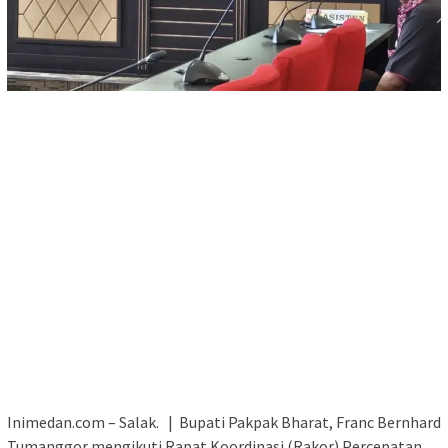
Inimedan.com – Salak. | Bupati Pakpak Bharat, Franc Bernhard
Tumanggor mengikuti Rapat Koordinasi (Rakor) Percepatan