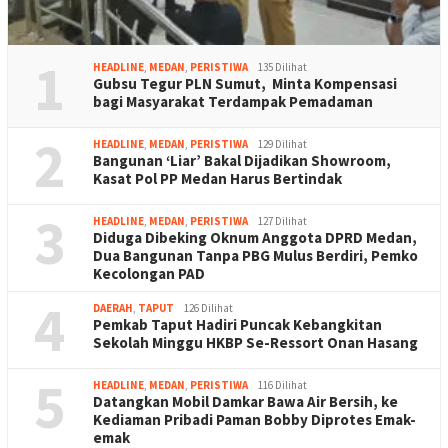
1
HEADLINE
,
MEDAN
,
PERISTIWA
135 Dilihat
Gubsu Tegur PLN Sumut, Minta Kompensasi
bagi Masyarakat Terdampak Pemadaman
2
HEADLINE
,
MEDAN
,
PERISTIWA
129 Dilihat
Bangunan ‘Liar’ Bakal Dijadikan Showroom,
Kasat Pol PP Medan Harus Bertindak
3
HEADLINE
,
MEDAN
,
PERISTIWA
127 Dilihat
Diduga Dibeking Oknum Anggota DPRD Medan,
Dua Bangunan Tanpa PBG Mulus Berdiri, Pemko
Kecolongan PAD
4
DAERAH
,
TAPUT
126 Dilihat
Pemkab Taput Hadiri Puncak Kebangkitan
Sekolah Minggu HKBP Se-Ressort Onan Hasang
5
HEADLINE
,
MEDAN
,
PERISTIWA
116 Dilihat
Datangkan Mobil Damkar Bawa Air Bersih, ke
Kediaman Pribadi Paman Bobby Diprotes Emak-
emak