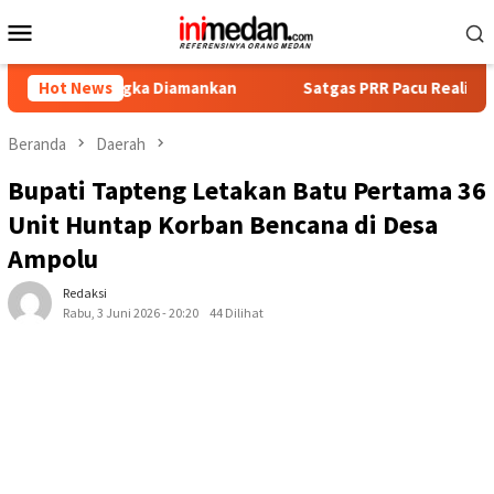
Loncat
Menu
ke
Mobile
konten
sangka Diamankan
Hot News
Satgas PRR Pacu Realisasi Tambahan TKD
Beranda
Daerah
Bupati Tapteng Letakan Batu Pertama 36
Unit Huntap Korban Bencana di Desa
Ampolu
Redaksi
Rabu, 3 Juni 2026 - 20:20
44 Dilihat