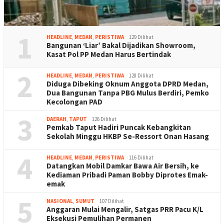
1
HEADLINE
,
MEDAN
,
PERISTIWA
129 Dilihat
Bangunan ‘Liar’ Bakal Dijadikan Showroom,
Kasat Pol PP Medan Harus Bertindak
2
HEADLINE
,
MEDAN
,
PERISTIWA
128 Dilihat
Diduga Dibeking Oknum Anggota DPRD Medan,
Dua Bangunan Tanpa PBG Mulus Berdiri, Pemko
Kecolongan PAD
3
DAERAH
,
TAPUT
126 Dilihat
Pemkab Taput Hadiri Puncak Kebangkitan
Sekolah Minggu HKBP Se-Ressort Onan Hasang
4
HEADLINE
,
MEDAN
,
PERISTIWA
116 Dilihat
Datangkan Mobil Damkar Bawa Air Bersih, ke
Kediaman Pribadi Paman Bobby Diprotes Emak-
emak
5
NASIONAL
,
SUMUT
107 Dilihat
Anggaran Mulai Mengalir, Satgas PRR Pacu K/L
Eksekusi Pemulihan Permanen