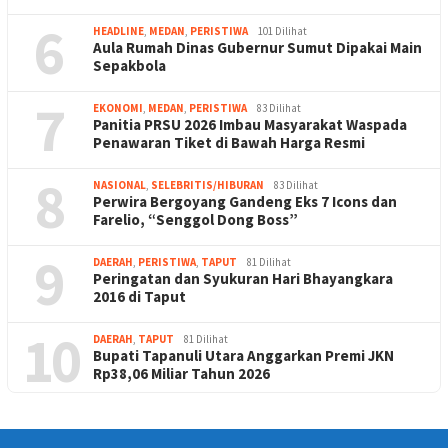
6
HEADLINE
,
MEDAN
,
PERISTIWA
101 Dilihat
Aula Rumah Dinas Gubernur Sumut Dipakai Main
Sepakbola
7
EKONOMI
,
MEDAN
,
PERISTIWA
83 Dilihat
Panitia PRSU 2026 Imbau Masyarakat Waspada
Penawaran Tiket di Bawah Harga Resmi
8
NASIONAL
,
SELEBRITIS/HIBURAN
83 Dilihat
Perwira Bergoyang Gandeng Eks 7 Icons dan
Farelio, “Senggol Dong Boss”
9
DAERAH
,
PERISTIWA
,
TAPUT
81 Dilihat
Peringatan dan Syukuran Hari Bhayangkara
2016 di Taput
10
DAERAH
,
TAPUT
81 Dilihat
Bupati Tapanuli Utara Anggarkan Premi JKN
Rp38,06 Miliar Tahun 2026