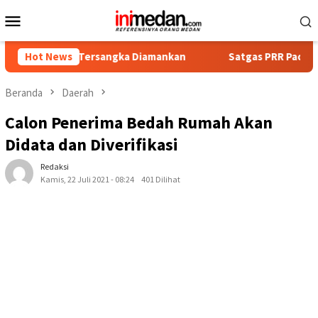
Loncat
Menu
ke
Mobile
konten
mpat Tersangka Diamankan
Hot News
Satgas PRR Pacu Realisasi Tam
Beranda
Daerah
Calon Penerima Bedah Rumah Akan
Didata dan Diverifikasi
Redaksi
Kamis, 22 Juli 2021 - 08:24
401 Dilihat