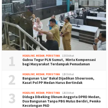
1
HEADLINE
,
MEDAN
,
PERISTIWA
133 Dilihat
Gubsu Tegur PLN Sumut, Minta Kompensasi
bagi Masyarakat Terdampak Pemadaman
2
HEADLINE
,
MEDAN
,
PERISTIWA
128 Dilihat
Bangunan ‘Liar’ Bakal Dijadikan Showroom,
Kasat Pol PP Medan Harus Bertindak
3
HEADLINE
,
MEDAN
,
PERISTIWA
126 Dilihat
Diduga Dibeking Oknum Anggota DPRD Medan,
Dua Bangunan Tanpa PBG Mulus Berdiri, Pemko
Kecolongan PAD