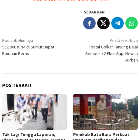
SEBARKAN
Navigasi
Pos sebelumnya
Pos berikutnya
952.000 KPM di Sumut Dapat
Partai Golkar Tanjung Balai
pos
Bantuan Beras
Sembelih 2 Ekor Sapi Hewan
Kurban
POS TERKAIT
Tak Lagi Tunggu Laporan,
Pemkab Batu Bara Perkuat