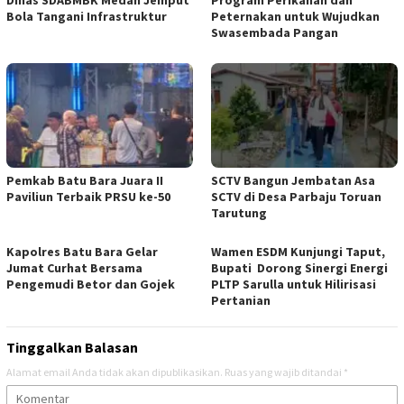
Dinas SDABMBK Medan Jemput
Program Perikanan dan
Bola Tangani Infrastruktur
Peternakan untuk Wujudkan
Swasembada Pangan
Pemkab Batu Bara Juara II
SCTV Bangun Jembatan Asa
Paviliun Terbaik PRSU ke-50
SCTV di Desa Parbaju Toruan
Tarutung
Kapolres Batu Bara Gelar
Wamen ESDM Kunjungi Taput,
Jumat Curhat Bersama
Bupati Dorong Sinergi Energi
Pengemudi Betor dan Gojek
PLTP Sarulla untuk Hilirisasi
Pertanian
Tinggalkan Balasan
Alamat email Anda tidak akan dipublikasikan.
Ruas yang wajib ditandai
*