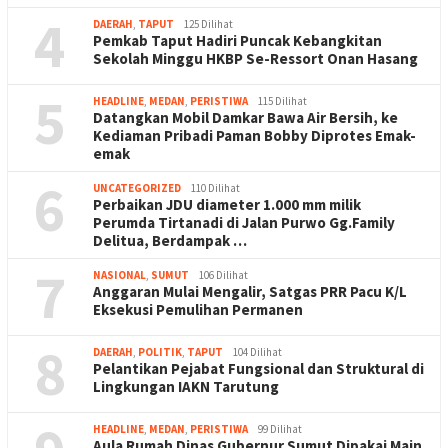
4
DAERAH
,
TAPUT
125 Dilihat
Pemkab Taput Hadiri Puncak Kebangkitan
Sekolah Minggu HKBP Se-Ressort Onan Hasang
5
HEADLINE
,
MEDAN
,
PERISTIWA
115 Dilihat
Datangkan Mobil Damkar Bawa Air Bersih, ke
Kediaman Pribadi Paman Bobby Diprotes Emak-
emak
6
UNCATEGORIZED
110 Dilihat
Perbaikan JDU diameter 1.000 mm milik
Perumda Tirtanadi di Jalan Purwo Gg.Family
Delitua, Berdampak …
7
NASIONAL
,
SUMUT
106 Dilihat
Anggaran Mulai Mengalir, Satgas PRR Pacu K/L
Eksekusi Pemulihan Permanen
8
DAERAH
,
POLITIK
,
TAPUT
104 Dilihat
Pelantikan Pejabat Fungsional dan Struktural di
Lingkungan IAKN Tarutung
HEADLINE
,
MEDAN
,
PERISTIWA
99 Dilihat
Aula Rumah Dinas Gubernur Sumut Dipakai Main