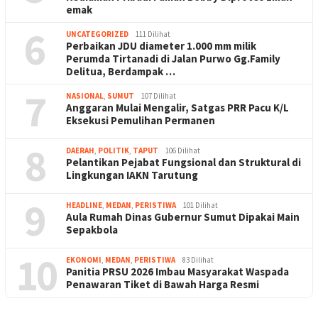
emak
6
UNCATEGORIZED
111 Dilihat
Perbaikan JDU diameter 1.000 mm milik
Perumda Tirtanadi di Jalan Purwo Gg.Family
Delitua, Berdampak …
7
NASIONAL
,
SUMUT
107 Dilihat
Anggaran Mulai Mengalir, Satgas PRR Pacu K/L
Eksekusi Pemulihan Permanen
8
DAERAH
,
POLITIK
,
TAPUT
106 Dilihat
Pelantikan Pejabat Fungsional dan Struktural di
Lingkungan IAKN Tarutung
9
HEADLINE
,
MEDAN
,
PERISTIWA
101 Dilihat
Aula Rumah Dinas Gubernur Sumut Dipakai Main
Sepakbola
10
EKONOMI
,
MEDAN
,
PERISTIWA
83 Dilihat
Panitia PRSU 2026 Imbau Masyarakat Waspada
Penawaran Tiket di Bawah Harga Resmi