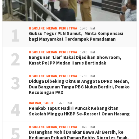
1
HEADLINE
,
MEDAN
,
PERISTIWA
134 Dilihat
Gubsu Tegur PLN Sumut, Minta Kompensasi
bagi Masyarakat Terdampak Pemadaman
2
HEADLINE
,
MEDAN
,
PERISTIWA
129 Dilihat
Bangunan ‘Liar’ Bakal Dijadikan Showroom,
Kasat Pol PP Medan Harus Bertindak
3
HEADLINE
,
MEDAN
,
PERISTIWA
127 Dilihat
Diduga Dibeking Oknum Anggota DPRD Medan,
Dua Bangunan Tanpa PBG Mulus Berdiri, Pemko
Kecolongan PAD
4
DAERAH
,
TAPUT
126 Dilihat
Pemkab Taput Hadiri Puncak Kebangkitan
Sekolah Minggu HKBP Se-Ressort Onan Hasang
5
HEADLINE
,
MEDAN
,
PERISTIWA
116 Dilihat
Datangkan Mobil Damkar Bawa Air Bersih, ke
Kediaman Pribadi Paman Bobby Diprotes Emak-