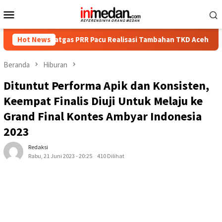
Loncat
Menu
ke
Mobile
konten
Satgas PRR Pacu Realisasi Tambahan TKD Aceh Rp1,65 Triliun, Pa
Hot News
Beranda
Hiburan
Dituntut Performa Apik dan Konsisten,
Keempat Finalis Diuji Untuk Melaju ke
Grand Final Kontes Ambyar Indonesia
2023
Redaksi
Rabu, 21 Juni 2023 - 20:25
410 Dilihat