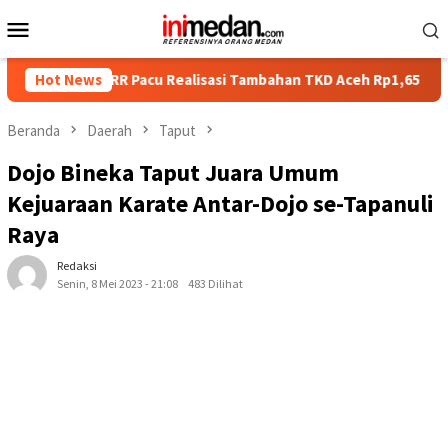
Loncat
Menu
ke
Mobile
konten
PRR Pacu Realisasi Tambahan TKD Aceh Rp1,65 Triliun, Pastikan 
Hot News
Beranda
Daerah
Taput
Dojo Bineka Taput Juara Umum
Kejuaraan Karate Antar-Dojo se-Tapanuli
Raya
Redaksi
Senin, 8 Mei 2023 - 21:08
483 Dilihat