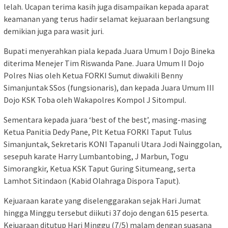
lelah. Ucapan terima kasih juga disampaikan kepada aparat
keamanan yang terus hadir selamat kejuaraan berlangsung
demikian juga para wasit juri.
Bupati menyerahkan piala kepada Juara Umum I Dojo Bineka
diterima Menejer Tim Riswanda Pane. Juara Umum II Dojo
Polres Nias oleh Ketua FORKI Sumut diwakili Benny
Simanjuntak SSos (fungsionaris), dan kepada Juara Umum III
Dojo KSK Toba oleh Wakapolres Kompol J Sitompul.
Sementara kepada juara ‘best of the best’, masing-masing
Ketua Panitia Dedy Pane, Plt Ketua FORKI Taput Tulus
Simanjuntak, Sekretaris KONI Tapanuli Utara Jodi Nainggolan,
sesepuh karate Harry Lumbantobing, J Marbun, Togu
Simorangkir, Ketua KSK Taput Guring Situmeang, serta
Lamhot Sitindaon (Kabid Olahraga Dispora Taput).
Kejuaraan karate yang diselenggarakan sejak Hari Jumat
hingga Minggu tersebut diikuti 37 dojo dengan 615 peserta.
Kejuaraan ditutup Hari Minggu (7/5) malam dengan suasana