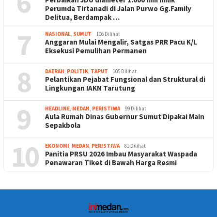
6
Perumda Tirtanadi di Jalan Purwo Gg.Family
Delitua, Berdampak …
7
NASIONAL
,
SUMUT
106 Dilihat
Anggaran Mulai Mengalir, Satgas PRR Pacu K/L
Eksekusi Pemulihan Permanen
8
DAERAH
,
POLITIK
,
TAPUT
105 Dilihat
Pelantikan Pejabat Fungsional dan Struktural di
Lingkungan IAKN Tarutung
9
HEADLINE
,
MEDAN
,
PERISTIWA
99 Dilihat
Aula Rumah Dinas Gubernur Sumut Dipakai Main
Sepakbola
10
EKONOMI
,
MEDAN
,
PERISTIWA
81 Dilihat
Panitia PRSU 2026 Imbau Masyarakat Waspada
Penawaran Tiket di Bawah Harga Resmi