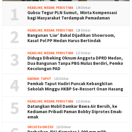
1
HEADLINE
,
MEDAN
,
PERISTIWA
134 Dilihat
Gubsu Tegur PLN Sumut, Minta Kompensasi
bagi Masyarakat Terdampak Pemadaman
2
HEADLINE
,
MEDAN
,
PERISTIWA
128 Dilihat
Bangunan ‘Liar’ Bakal Dijadikan Showroom,
Kasat Pol PP Medan Harus Bertindak
3
HEADLINE
,
MEDAN
,
PERISTIWA
127 Dilihat
Diduga Dibeking Oknum Anggota DPRD Medan,
Dua Bangunan Tanpa PBG Mulus Berdiri, Pemko
Kecolongan PAD
4
DAERAH
,
TAPUT
125 Dilihat
Pemkab Taput Hadiri Puncak Kebangkitan
Sekolah Minggu HKBP Se-Ressort Onan Hasang
5
HEADLINE
,
MEDAN
,
PERISTIWA
115 Dilihat
Datangkan Mobil Damkar Bawa Air Bersih, ke
Kediaman Pribadi Paman Bobby Diprotes Emak-
emak
UNCATEGORIZED
110 Dilihat
Perbaikan JDU diameter 1.000 mm milik