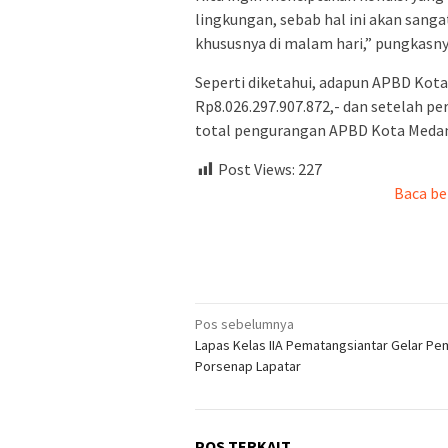
lingkungan, sebab hal ini akan sa
khususnya di malam hari,” pungkasny
Seperti diketahui, adapun APBD Kot
Rp8.026.297.907.872,- dan setelah pe
total pengurangan APBD Kota Medan 
Post Views:
227
Baca be
Navigasi
Pos sebelumnya
Lapas Kelas IIA Pematangsiantar Gelar P
pos
Porsenap Lapatar
POS TERKAIT