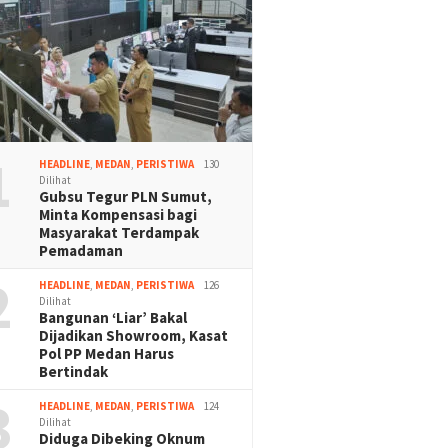
1
HEADLINE
,
MEDAN
,
PERISTIWA
130
Dilihat
Gubsu Tegur PLN Sumut,
Minta Kompensasi bagi
Masyarakat Terdampak
Pemadaman
2
HEADLINE
,
MEDAN
,
PERISTIWA
126
Dilihat
Bangunan ‘Liar’ Bakal
Dijadikan Showroom, Kasat
Pol PP Medan Harus
Bertindak
3
HEADLINE
,
MEDAN
,
PERISTIWA
124
Dilihat
Diduga Dibeking Oknum