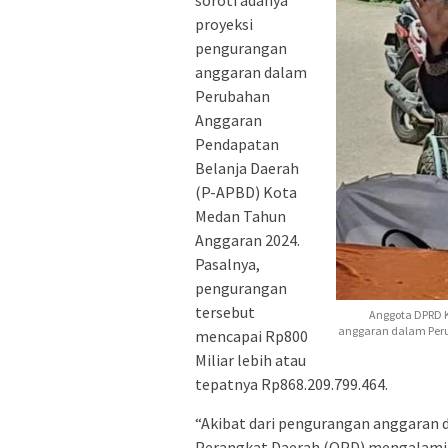
soroti adanya
proyeksi
pengurangan
anggaran dalam
Perubahan
Anggaran
Pendapatan
Belanja Daerah
(P-APBD) Kota
Medan Tahun
Anggaran 2024.
Pasalnya,
pengurangan
tersebut
Anggota DPRD K
anggaran dalam Per
mencapai Rp800
Miliar lebih atau
tepatnya Rp868.209.799.464.
“Akibat dari pengurangan anggaran d
Perangkat Daerah (OPD) mengalami 