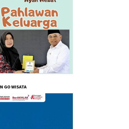
N GO WISATA
r