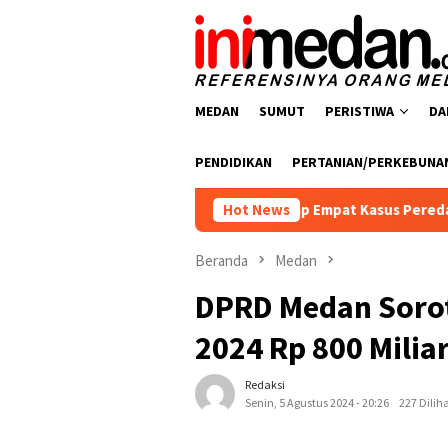
Loncat
ke
konten
MEDAN
SUMUT
PERISTIWA
DA
PENDIDIKAN
PERTANIAN/PERKEBUNA
oba Polres Batu Bara Ungkap Empat Kasus Peredaran Narkotika,
Hot News
Beranda
Medan
DPRD Medan Sorot
2024 Rp 800 Milia
Redaksi
Senin, 5 Agustus 2024 - 20:26
227 Dilih