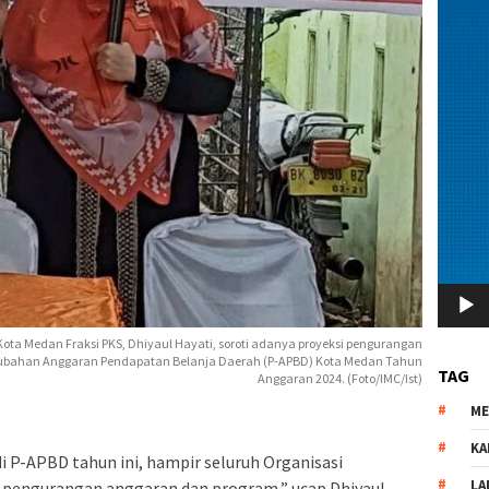
ota Medan Fraksi PKS, Dhiyaul Hayati, soroti adanya proyeksi pengurangan
ubahan Anggaran Pendapatan Belanja Daerah (P-APBD) Kota Medan Tahun
TAG
Anggaran 2024. (Foto/IMC/Ist)
M
KA
i P-APBD tahun ini, hampir seluruh Organisasi
LA
pengurangan anggaran dan program,” ucap Dhiyaul