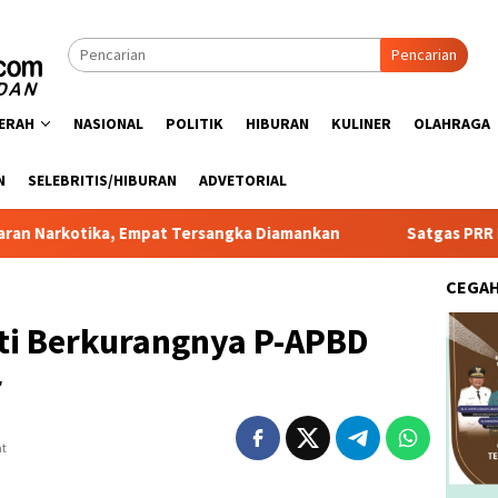
Pencarian
ERAH
NASIONAL
POLITIK
HIBURAN
KULINER
OLAHRAGA
N
SELEBRITIS/HIBURAN
ADVETORIAL
 Empat Tersangka Diamankan
Satgas PRR Pacu Realisasi T
CEGA
i Berkurangnya P-APBD
r
at