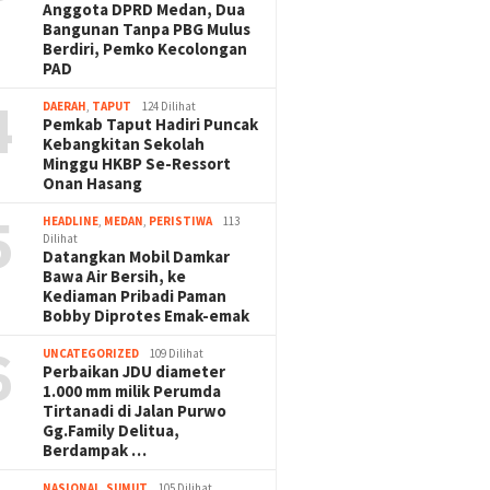
Anggota DPRD Medan, Dua
Bangunan Tanpa PBG Mulus
Berdiri, Pemko Kecolongan
PAD
4
DAERAH
,
TAPUT
124 Dilihat
Pemkab Taput Hadiri Puncak
Kebangkitan Sekolah
Minggu HKBP Se-Ressort
Onan Hasang
5
HEADLINE
,
MEDAN
,
PERISTIWA
113
Dilihat
Datangkan Mobil Damkar
Bawa Air Bersih, ke
Kediaman Pribadi Paman
Bobby Diprotes Emak-emak
6
UNCATEGORIZED
109 Dilihat
Perbaikan JDU diameter
1.000 mm milik Perumda
Tirtanadi di Jalan Purwo
Gg.Family Delitua,
Berdampak …
NASIONAL
,
SUMUT
105 Dilihat