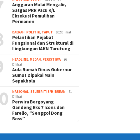
7
Anggaran Mulai Mengalir,
Satgas PRR Pacu K/L
Eksekusi Pemulihan
Permanen
8
DAERAH
,
POLITIK
,
TAPUT
102 Dilihat
Pelantikan Pejabat
Fungsional dan Struktural di
Lingkungan IAKN Tarutung
9
HEADLINE
,
MEDAN
,
PERISTIWA
96
Dilihat
Aula Rumah Dinas Gubernur
Sumut Dipakai Main
Sepakbola
0
NASIONAL
,
SELEBRITIS/HIBURAN
81
Dilihat
Perwira Bergoyang
Gandeng Eks 7 Icons dan
Farelio, “Senggol Dong
Boss”