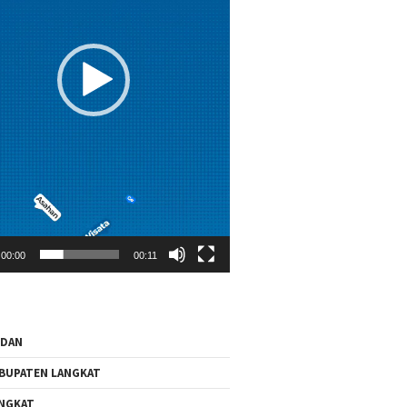
00:00
00:11
EDAN
BUPATEN LANGKAT
NGKAT