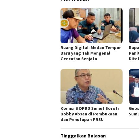
Ruang Digital: Medan Tempur
Rapa
Baru yang Tak Mengenal
Pani
Gencatan Senjata
Dite
Komisi B DPRD Sumut Soroti
Gubs
Bobby Absen di Pembukaan
Sumu
dan Penutupan PRSU
Tinggalkan Balasan