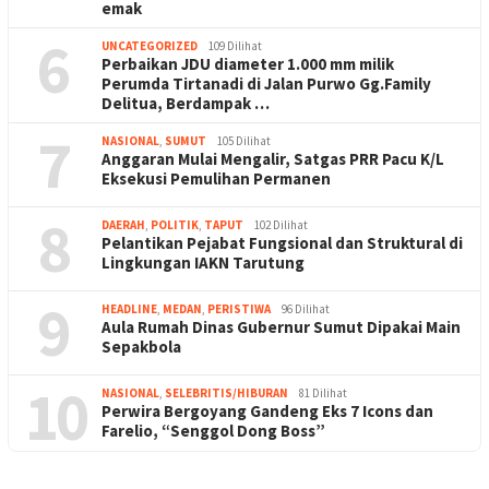
emak
6
UNCATEGORIZED
109 Dilihat
Perbaikan JDU diameter 1.000 mm milik
Perumda Tirtanadi di Jalan Purwo Gg.Family
Delitua, Berdampak …
7
NASIONAL
,
SUMUT
105 Dilihat
Anggaran Mulai Mengalir, Satgas PRR Pacu K/L
Eksekusi Pemulihan Permanen
8
DAERAH
,
POLITIK
,
TAPUT
102 Dilihat
Pelantikan Pejabat Fungsional dan Struktural di
Lingkungan IAKN Tarutung
9
HEADLINE
,
MEDAN
,
PERISTIWA
96 Dilihat
Aula Rumah Dinas Gubernur Sumut Dipakai Main
Sepakbola
10
NASIONAL
,
SELEBRITIS/HIBURAN
81 Dilihat
Perwira Bergoyang Gandeng Eks 7 Icons dan
Farelio, “Senggol Dong Boss”