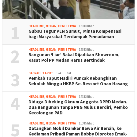
1
HEADLINE
,
MEDAN
,
PERISTIWA
130 Dilihat
Gubsu Tegur PLN Sumut, Minta Kompensasi
bagi Masyarakat Terdampak Pemadaman
2
HEADLINE
,
MEDAN
,
PERISTIWA
126 Dilihat
Bangunan ‘Liar’ Bakal Dijadikan Showroom,
Kasat Pol PP Medan Harus Bertindak
3
DAERAH
,
TAPUT
124 Dilihat
Pemkab Taput Hadiri Puncak Kebangkitan
Sekolah Minggu HKBP Se-Ressort Onan Hasang
4
HEADLINE
,
MEDAN
,
PERISTIWA
123 Dilihat
Diduga Dibeking Oknum Anggota DPRD Medan,
Dua Bangunan Tanpa PBG Mulus Berdiri, Pemko
Kecolongan PAD
5
HEADLINE
,
MEDAN
,
PERISTIWA
113 Dilihat
Datangkan Mobil Damkar Bawa Air Bersih, ke
Kediaman Pribadi Paman Bobby Diprotes Emak-