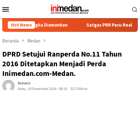
Loncat
Menu
ke
Mobile
konten
rsangka Diamankan
Hot News
Satgas PRR Pacu Realisasi Tambahan T
Beranda
Medan
DPRD Setujui Ranperda No.11 Tahun
2016 Ditetapkan Menjadi Perda
Inimedan.com-Medan.
Redaksi
Rabu, 19 Desember 2018 - 08:10
527 Dilihat