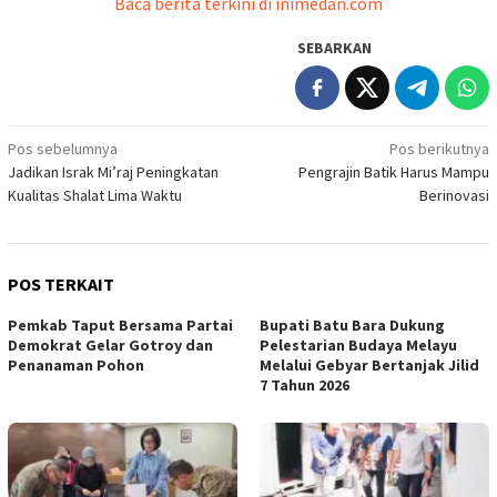
Baca berita terkini di inimedan.com
SEBARKAN
Navigasi
Pos sebelumnya
Pos berikutnya
Jadikan Israk Mi’raj Peningkatan
Pengrajin Batik Harus Mampu
pos
Kualitas Shalat Lima Waktu
Berinovasi
POS TERKAIT
Pemkab Taput Bersama Partai
Bupati Batu Bara Dukung
Demokrat Gelar Gotroy dan
Pelestarian Budaya Melayu
Penanaman Pohon
Melalui Gebyar Bertanjak Jilid
7 Tahun 2026