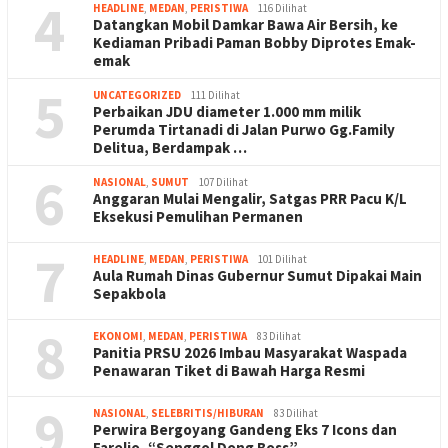
4
HEADLINE
,
MEDAN
,
PERISTIWA
116 Dilihat
Datangkan Mobil Damkar Bawa Air Bersih, ke
Kediaman Pribadi Paman Bobby Diprotes Emak-
emak
5
UNCATEGORIZED
111 Dilihat
Perbaikan JDU diameter 1.000 mm milik
Perumda Tirtanadi di Jalan Purwo Gg.Family
Delitua, Berdampak …
6
NASIONAL
,
SUMUT
107 Dilihat
Anggaran Mulai Mengalir, Satgas PRR Pacu K/L
Eksekusi Pemulihan Permanen
7
HEADLINE
,
MEDAN
,
PERISTIWA
101 Dilihat
Aula Rumah Dinas Gubernur Sumut Dipakai Main
Sepakbola
8
EKONOMI
,
MEDAN
,
PERISTIWA
83 Dilihat
Panitia PRSU 2026 Imbau Masyarakat Waspada
Penawaran Tiket di Bawah Harga Resmi
9
NASIONAL
,
SELEBRITIS/HIBURAN
83 Dilihat
Perwira Bergoyang Gandeng Eks 7 Icons dan
Farelio, “Senggol Dong Boss”