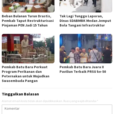
Beban Bulanan Turun Drastis,
Tak Lagi Tunggu Laporan,
Pemkab Taput Restrukturisasi
Dinas SDABMBK Medan Jemput
Pinjaman PEN Jadi 15 Tahun‎
Bola Tangani Infrastruktur
Pemkab Batu Bara Perkuat
Pemkab Batu Bara Juara II
Program Perikanan dan
Paviliun Terbaik PRSU ke-50
Peternakan untuk Wujudkan
Swasembada Pangan
Tinggalkan Balasan
Alamat email Anda tidak akan dipublikasikan.
Ruas yang wajib ditandai
*