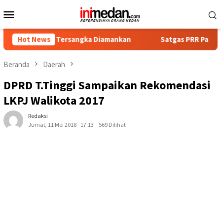
Loncat
Menu
ke
Mobile
konten
mpat Tersangka Diamankan
Hot News
Satgas PRR Pacu Realisasi Tam
Beranda
Daerah
DPRD T.Tinggi Sampaikan Rekomendasi
LKPJ Walikota 2017
Redaksi
Jumat, 11 Mei 2018 - 17:13
569 Dilihat