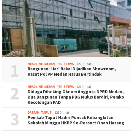
1
HEADLINE
,
MEDAN
,
PERISTIWA
129 Dilihat
Bangunan ‘Liar’ Bakal Dijadikan Showroom,
Kasat Pol PP Medan Harus Bertindak
2
HEADLINE
,
MEDAN
,
PERISTIWA
128 Dilihat
Diduga Dibeking Oknum Anggota DPRD Medan,
Dua Bangunan Tanpa PBG Mulus Berdiri, Pemko
Kecolongan PAD
3
DAERAH
,
TAPUT
126 Dilihat
Pemkab Taput Hadiri Puncak Kebangkitan
Sekolah Minggu HKBP Se-Ressort Onan Hasang