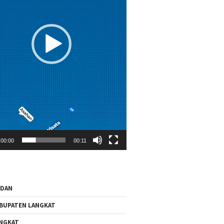
00:00
00:11
EDAN
BUPATEN LANGKAT
NGKAT