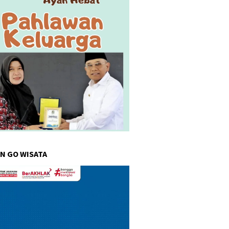
N GO WISATA
r