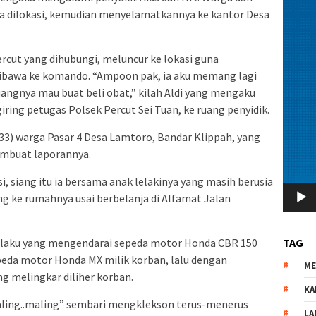
a dilokasi, kemudian menyelamatkannya ke kantor Desa
ercut yang dihubungi, meluncur ke lokasi guna
ibawa ke komando. “Ampoon pak, ia aku memang lagi
uangnya mau buat beli obat,” kilah Aldi yang mengaku
giring petugas Polsek Percut Sei Tuan, ke ruang penyidik.
(33) warga Pasar 4 Desa Lamtoro, Bandar Klippah, yang
embuat laporannya.
i, siang itu ia bersama anak lelakinya yang masih berusia
g ke rumahnya usai berbelanja di Alfamat Jalan
pelaku yang mengendarai sepeda motor Honda CBR 150
TAG
eda motor Honda MX milik korban, lalu dengan
M
 melingkar diliher korban.
KA
aling..maling” sembari mengklekson terus-menerus
LA