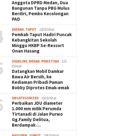
Anggota DPRD Medan, Dua
Bangunan Tanpa PBG Mulus
Berdiri, Pemko Kecolongan
PAD
4
DAERAH
,
TAPUT
125 Dilihat
Pemkab Taput Hadiri Puncak
Kebangkitan Sekolah
Minggu HKBP Se-Ressort
Onan Hasang
5
HEADLINE
,
MEDAN
,
PERISTIWA
115
Dilihat
Datangkan Mobil Damkar
Bawa Air Bersih, ke
Kediaman Pribadi Paman
Bobby Diprotes Emak-emak
6
UNCATEGORIZED
110 Dilihat
Perbaikan JDU diameter
1.000 mm milik Perumda
Tirtanadi di Jalan Purwo
Gg.Family Delitua,
Berdampak …
NASIONAL
,
SUMUT
106 Dilihat