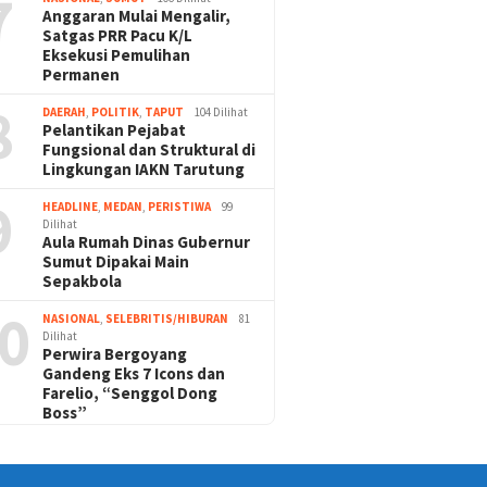
7
Anggaran Mulai Mengalir,
Satgas PRR Pacu K/L
Eksekusi Pemulihan
Permanen
8
DAERAH
,
POLITIK
,
TAPUT
104 Dilihat
Pelantikan Pejabat
Fungsional dan Struktural di
Lingkungan IAKN Tarutung
9
HEADLINE
,
MEDAN
,
PERISTIWA
99
Dilihat
Aula Rumah Dinas Gubernur
Sumut Dipakai Main
Sepakbola
0
NASIONAL
,
SELEBRITIS/HIBURAN
81
Dilihat
Perwira Bergoyang
Gandeng Eks 7 Icons dan
Farelio, “Senggol Dong
Boss”