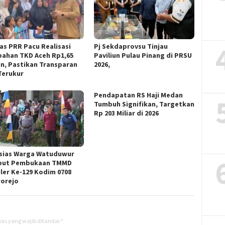
as PRR Pacu Realisasi
Pj Sekdaprovsu Tinjau
ahan TKD Aceh Rp1,65
Paviliun Pulau Pinang di PRSU
iun, Pastikan Transparan
2026,
Terukur
Pendapatan RS Haji Medan
Tumbuh Signifikan, Targetkan
Rp 203 Miliar di 2026
sias Warga Watuduwur
but Pembukaan TMMD
ler Ke-129 Kodim 0708
orejo
as yang wajib ditandai
*