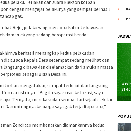
dua pelaku. Teriakan dan suara klekson korban
spon dengan mengejar pelakunya yang sempat berhasil
RA
tancap gas..
PE
Tambak Rejo, pelaku yang mencoba kabur ke kawasan
oleh damtruck yang sedang beroperasi hendak
JADWA
 akhirnya berhasil menangkap kedua pelaku dan
 disitu ada Kepala Desa setempat sedang melihat dan
ya langsung dibawa dan diselamatkan dari amukan massa
berprofesi sebagai Bidan Desa ini.
mi korban mengatakan, sempat terkejut dan langsung
fon dari istrinya. “Begitu saya susul ke lokasi, saya
i saya. Ternyata, mereka sudah sempat lari sejauh sekitar
tu. Dan untungnya keluarga saya gak terjadi apa-apa,”
POPU
 Lesman Zendrato membenarkan diamankannya kedua