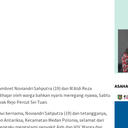
ASAHA
ambret Noviandri Sahputra (19) dan M.Aldi Reza
dihajar oleh warga bahkan nyaris meregang nyawa, Sabtu
Pemuta
Video
bak Rejo Percut Sei Tuan.
ui bernama, Noviandri Sahputra (19) dan tetangganya,
lan Antariksa, Kecamatan Medan Polonia, selamat dari
engaku mengalami penyakit Aids dan HIV. Warga dan