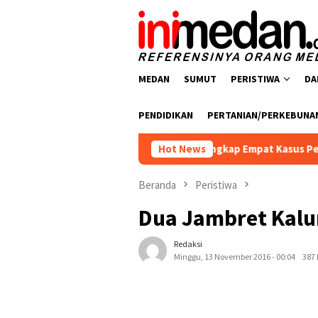
Loncat
ke
konten
MEDAN
SUMUT
PERISTIWA
DA
PENDIDIKAN
PERTANIAN/PERKEBUNA
esnarkoba Polres Batu Bara Ungkap Empat Kasus Peredaran Nark
Hot News
Beranda
Peristiwa
Dua Jambret Kalu
Redaksi
Minggu, 13 November 2016 - 00:04
387 