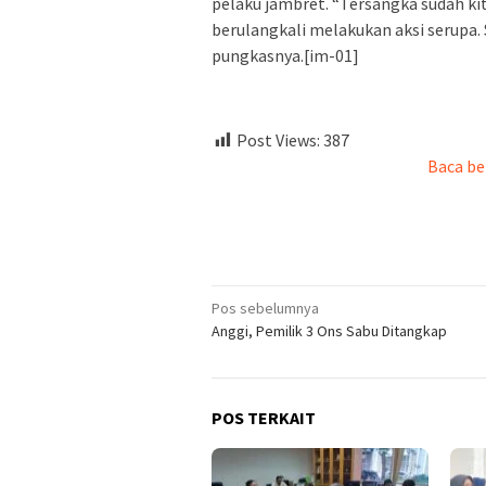
pelaku jambret. “Tersangka sudah k
berulangkali melakukan aksi serupa. S
pungkasnya.[im-01]
Post Views:
387
Baca be
Navigasi
Pos sebelumnya
Anggi, Pemilik 3 Ons Sabu Ditangkap
pos
POS TERKAIT