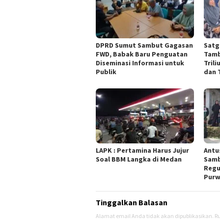
DPRD Sumut Sambut Gagasan
Satg
FWD, Babak Baru Penguatan
Tamb
Diseminasi Informasi untuk
Tril
Publik
dan 
LAPK : Pertamina Harus Jujur
Antu
Soal BBM Langka di Medan
Sam
Regu
Purw
Tinggalkan Balasan
Alamat email Anda tidak akan dipublikasikan.
Ru