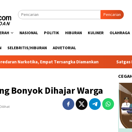
Pencarian
ERAH
NASIONAL
POLITIK
HIBURAN
KULINER
OLAHRAGA
N
SELEBRITIS/HIBURAN
ADVETORIAL
otika, Empat Tersangka Diamankan
Satgas PRR Pacu Reali
CEGA
ng Bonyok Dihajar Warga
Dilihat