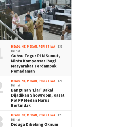
1
HEADLINE
,
MEDAN
,
PERISTIWA
133
Dilihat
Gubsu Tegur PLN Sumut,
Minta Kompensasi bagi
Masyarakat Terdampak
Pemadaman
2
HEADLINE
,
MEDAN
,
PERISTIWA
128
Dilihat
Bangunan ‘Liar’ Bakal
Dijadikan Showroom, Kasat
Pol PP Medan Harus
Bertindak
3
HEADLINE
,
MEDAN
,
PERISTIWA
126
Dilihat
Diduga Dibeking Oknum