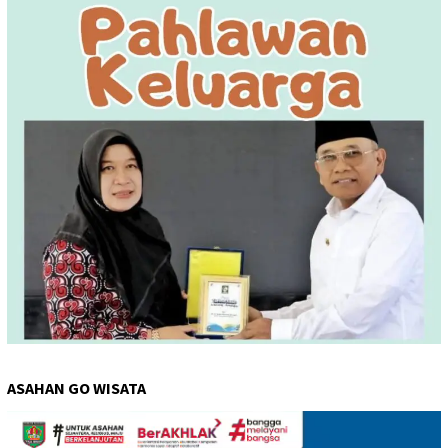
ASAHAN GO WISATA
Pemutar
Video