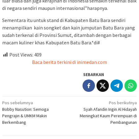
luar biasa dan juga kerajinan di Indonesia semakin terkenal baik
di negara sendiri maupun internasional”harapnya.
Sementara itu untuk stand di Kabupaten Batu Bara sendiri
menampilkan kain songket dan kain jumputan Batu Bara yang
sudah terkenal di Provinsi Sumut, ditambah dengan berbagai
macam kuliner khas Kabupaten Batu Bara.*di#
Post Views:
409
Baca berita terkini di inimedan.com
SEBARKAN
Navigasi
Pos sebelumnya
Pos berikutnya
Bobby Nasution: Semoga
Syah Afandin Ingin Al Hidayah
pos
Pengrajin & UMKM Makin
Meningkat Kaum Perempuan di
Berkembang
Pembangunan