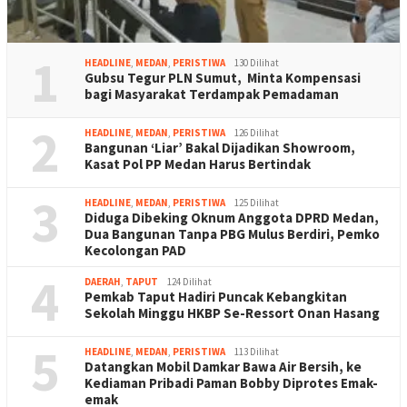
1
HEADLINE
,
MEDAN
,
PERISTIWA
130 Dilihat
Gubsu Tegur PLN Sumut, Minta Kompensasi
bagi Masyarakat Terdampak Pemadaman
2
HEADLINE
,
MEDAN
,
PERISTIWA
126 Dilihat
Bangunan ‘Liar’ Bakal Dijadikan Showroom,
Kasat Pol PP Medan Harus Bertindak
3
HEADLINE
,
MEDAN
,
PERISTIWA
125 Dilihat
Diduga Dibeking Oknum Anggota DPRD Medan,
Dua Bangunan Tanpa PBG Mulus Berdiri, Pemko
Kecolongan PAD
4
DAERAH
,
TAPUT
124 Dilihat
Pemkab Taput Hadiri Puncak Kebangkitan
Sekolah Minggu HKBP Se-Ressort Onan Hasang
5
HEADLINE
,
MEDAN
,
PERISTIWA
113 Dilihat
Datangkan Mobil Damkar Bawa Air Bersih, ke
Kediaman Pribadi Paman Bobby Diprotes Emak-
emak