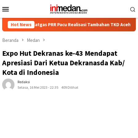
Loncat
Menu
ke
Mobile
konten
Satgas PRR Pacu Realisasi Tambahan TKD Aceh Rp1,65 Triliun, P
Hot News
Beranda
Medan
Expo Hut Dekranas ke-43 Mendapat
Apresiasi Dari Ketua Dekranasda Kab/
Kota di Indonesia
Redaksi
Selasa, 16 Mei 2023 - 22:35
409 Dilihat