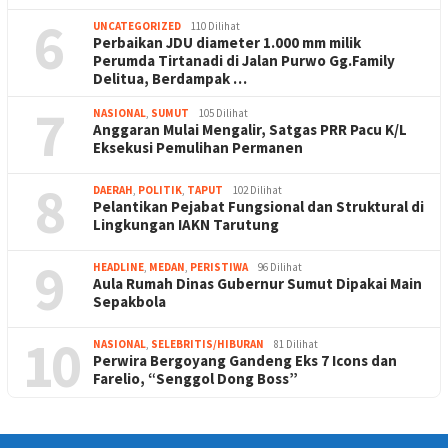
6
UNCATEGORIZED
110 Dilihat
Perbaikan JDU diameter 1.000 mm milik
Perumda Tirtanadi di Jalan Purwo Gg.Family
Delitua, Berdampak …
7
NASIONAL
,
SUMUT
105 Dilihat
Anggaran Mulai Mengalir, Satgas PRR Pacu K/L
Eksekusi Pemulihan Permanen
8
DAERAH
,
POLITIK
,
TAPUT
102 Dilihat
Pelantikan Pejabat Fungsional dan Struktural di
Lingkungan IAKN Tarutung
9
HEADLINE
,
MEDAN
,
PERISTIWA
96 Dilihat
Aula Rumah Dinas Gubernur Sumut Dipakai Main
Sepakbola
10
NASIONAL
,
SELEBRITIS/HIBURAN
81 Dilihat
Perwira Bergoyang Gandeng Eks 7 Icons dan
Farelio, “Senggol Dong Boss”