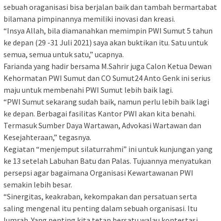
sebuah oraganisasi bisa berjalan baik dan tambah bermartabat
bilamana pimpinannya memiliki inovasi dan kreasi.
“Insya Allah, bila diamanahkan memimpin PWI Sumut 5 tahun
ke depan (29 -31 Juli 2021) saya akan buktikan itu. Satu untuk
semua, semua untuk satu,” ucapnya.
Farianda yang hadir bersama M.Sahrir juga Calon Ketua Dewan
Kehormatan PWI Sumut dan CO Sumut24 Anto Genk ini serius
maju untuk membenahi PWI Sumut lebih baik lagi.
“PWI Sumut sekarang sudah baik, namun perlu lebih baik lagi
ke depan. Berbagai fasilitas Kantor PWI akan kita benahi.
Termasuk Sumber Daya Wartawan, Advokasi Wartawan dan
Kesejahteraan,” tegasnya.
Kegiatan “menjemput silaturrahmi” ini untuk kunjungan yang
ke 13 setelah Labuhan Batu dan Palas. Tujuannya menyatukan
persepsi agar bagaimana Organisasi Kewartawanan PWI
semakin lebih besar.
“Sinergitas, keakraban, kekompakan dan persatuan serta
saling mengenal itu penting dalam sebuah organisasi. Itu
lumrah. Yang penting kita tetap bersatu walau kontestasi