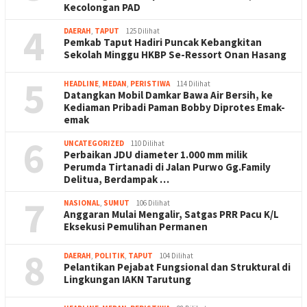
Kecolongan PAD
4
DAERAH
,
TAPUT
125 Dilihat
Pemkab Taput Hadiri Puncak Kebangkitan
Sekolah Minggu HKBP Se-Ressort Onan Hasang
5
HEADLINE
,
MEDAN
,
PERISTIWA
114 Dilihat
Datangkan Mobil Damkar Bawa Air Bersih, ke
Kediaman Pribadi Paman Bobby Diprotes Emak-
emak
6
UNCATEGORIZED
110 Dilihat
Perbaikan JDU diameter 1.000 mm milik
Perumda Tirtanadi di Jalan Purwo Gg.Family
Delitua, Berdampak …
7
NASIONAL
,
SUMUT
106 Dilihat
Anggaran Mulai Mengalir, Satgas PRR Pacu K/L
Eksekusi Pemulihan Permanen
8
DAERAH
,
POLITIK
,
TAPUT
104 Dilihat
Pelantikan Pejabat Fungsional dan Struktural di
Lingkungan IAKN Tarutung