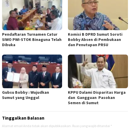
Pendaftaran Turnamen Catur
Komisi B DPRD Sumut Soroti
SIWO PWI-STOK Binaguna Telah
Bobby Absen di Pembukaan
Dibuka
dan Penutupan PRSU
Gubsu Bobby : Wujudkan
KPPU Dalami Disparitas Harga
Sumut yang Unggul
dan Gangguan Pasokan
Semen di Sumut
Tinggalkan Balasan
Alamat email Anda tidak akan dipublikasikan.
Ruas yang wajib ditandai
*