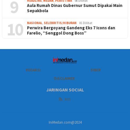
9
HEADLINE
,
MEDAN
,
PERISTIWA
98 Dilihat
Aula Rumah Dinas Gubernur Sumut Dipakai Main
Sepakbola
10
NASIONAL
,
SELEBRITIS/HIBURAN
81 Dilihat
Perwira Bergoyang Gandeng Eks 7 Icons dan
Farelio, “Senggol Dong Boss”
REDAKSI
SIBER
DISCLAIMER
JARINGAN SOCIAL
RSS
IniMedan.com@2024