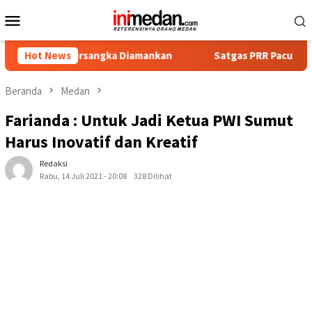
Loncat
Menu
ke
Mobile
konten
at Tersangka Diamankan
Hot News
Satgas PRR Pacu Realisasi Tamba
Beranda
Medan
Farianda : Untuk Jadi Ketua PWI Sumut
Harus Inovatif dan Kreatif
Redaksi
Rabu, 14 Juli 2021 - 20:08
328 Dilihat