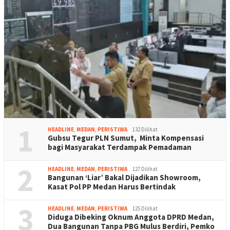
1
HEADLINE
,
MEDAN
,
PERISTIWA
132 Dilihat
Gubsu Tegur PLN Sumut, Minta Kompensasi
bagi Masyarakat Terdampak Pemadaman
2
HEADLINE
,
MEDAN
,
PERISTIWA
127 Dilihat
Bangunan ‘Liar’ Bakal Dijadikan Showroom,
Kasat Pol PP Medan Harus Bertindak
3
HEADLINE
,
MEDAN
,
PERISTIWA
125 Dilihat
Diduga Dibeking Oknum Anggota DPRD Medan,
Dua Bangunan Tanpa PBG Mulus Berdiri, Pemko