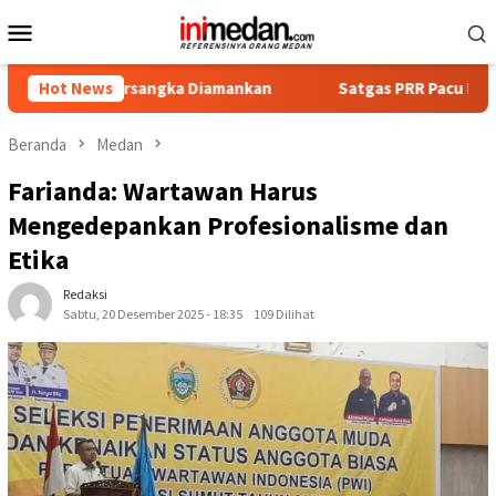
Loncat
Menu
ke
Mobile
konten
 Tersangka Diamankan
Hot News
Satgas PRR Pacu Realisasi Tambaha
Beranda
Medan
Farianda: Wartawan Harus
Mengedepankan Profesionalisme dan
Etika
Redaksi
Sabtu, 20 Desember 2025 - 18:35
109 Dilihat