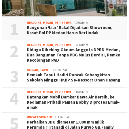
1
HEADLINE
,
MEDAN
,
PERISTIWA
129 Dilihat
Bangunan ‘Liar’ Bakal Dijadikan Showroom,
Kasat Pol PP Medan Harus Bertindak
2
HEADLINE
,
MEDAN
,
PERISTIWA
128 Dilihat
Diduga Dibeking Oknum Anggota DPRD Medan,
Dua Bangunan Tanpa PBG Mulus Berdiri, Pemko
Kecolongan PAD
3
DAERAH
,
TAPUT
126 Dilihat
Pemkab Taput Hadiri Puncak Kebangkitan
Sekolah Minggu HKBP Se-Ressort Onan Hasang
4
HEADLINE
,
MEDAN
,
PERISTIWA
116 Dilihat
Datangkan Mobil Damkar Bawa Air Bersih, ke
Kediaman Pribadi Paman Bobby Diprotes Emak-
emak
5
UNCATEGORIZED
111 Dilihat
Perbaikan JDU diameter 1.000 mm milik
Perumda Tirtanadi di Jalan Purwo Gg.Family