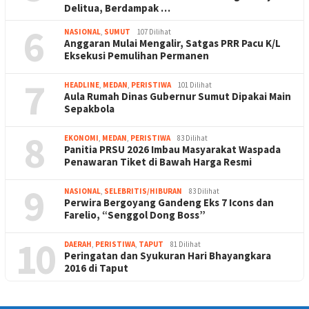
Delitua, Berdampak …
6
NASIONAL
,
SUMUT
107 Dilihat
Anggaran Mulai Mengalir, Satgas PRR Pacu K/L
Eksekusi Pemulihan Permanen
7
HEADLINE
,
MEDAN
,
PERISTIWA
101 Dilihat
Aula Rumah Dinas Gubernur Sumut Dipakai Main
Sepakbola
8
EKONOMI
,
MEDAN
,
PERISTIWA
83 Dilihat
Panitia PRSU 2026 Imbau Masyarakat Waspada
Penawaran Tiket di Bawah Harga Resmi
9
NASIONAL
,
SELEBRITIS/HIBURAN
83 Dilihat
Perwira Bergoyang Gandeng Eks 7 Icons dan
Farelio, “Senggol Dong Boss”
10
DAERAH
,
PERISTIWA
,
TAPUT
81 Dilihat
Peringatan dan Syukuran Hari Bhayangkara
2016 di Taput