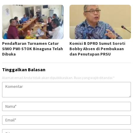
Pendaftaran Turnamen Catur
Komisi B DPRD Sumut Soroti
SIWO PWI-STOK Binaguna Telah
Bobby Absen di Pembukaan
Dibuka
dan Penutupan PRSU
Tinggalkan Balasan
Alamat email Anda tidak akan dipublikasikan.
Ruas yang wajib ditandai
*