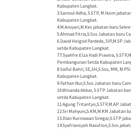
Kabupaten Langkat.
3.Samsul Adha, S.STP, M.Ikom jabata
Kabupaten Langkat.
4.M.Ansyari,M.Kes jabatan baru Sek
5.Ahmad Fitria,S.Sos Jabatan baru
6.David Helgod Pardede, SIP,M.SP Ja
setda Kabupaten Langkat.
7.T.Syahfre Elza Hadi Prawira, S.STP
Pembangunan Setda Kabupaten Lan
8.Saiful Bahri, SE,SH,S.Sos, MM, M.P
Kabupaten Langkat.
9.Fathan Nur,S.Sos Jabatan baru Ca
10.Winanda Akbar, S.STP Jabatan ba
setda Kabupaten Langkat.
11.Agung Tritantyo,S.STP,M.AP Jaba
12.Sri Mahyuni,S.KM,M.KM Jabatan b
13.Dian Kurniawan Siregar,S.STP ja
14.Syafriansyah Nasution,S.Sos jab