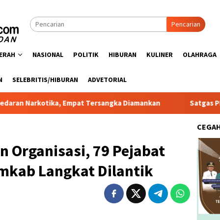
Pencarian
ERAH
NASIONAL
POLITIK
HIBURAN
KULINER
OLAHRAGA
N
SELEBRITIS/HIBURAN
ADVETORIAL
 Empat Tersangka Diamankan
Satgas PRR Pacu Realisasi T
CEGA
n Organisasi, 79 Pejabat
mkab Langkat Dilantik