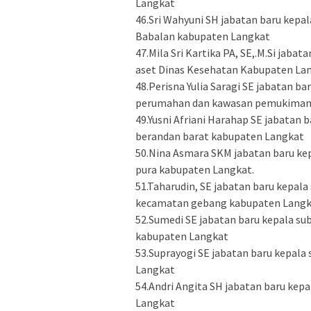
Langkat
46.Sri Wahyuni SH jabatan baru kep
Babalan kabupaten Langkat
47.Mila Sri Kartika PA, SE,.M.Si jab
aset Dinas Kesehatan Kabupaten La
48.Perisna Yulia Saragi SE jabatan 
perumahan dan kawasan pemukiman
49.Yusni Afriani Harahap SE jabatan
berandan barat kabupaten Langkat
50.Nina Asmara SKM jabatan baru ke
pura kabupaten Langkat.
51.Taharudin, SE jabatan baru kepa
kecamatan gebang kabupaten Lang
52.Sumedi SE jabatan baru kepala s
kabupaten Langkat
53.Suprayogi SE jabatan baru kepal
Langkat
54.Andri Angita SH jabatan baru kepa
Langkat