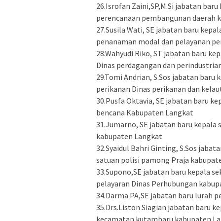
26.Isrofan Zaini,SP,M.Si jabatan bar
perencanaan pembangunan daerah k
27.Susila Wati, SE jabatan baru ke
penanaman modal dan pelayanan per
28.Wahyudi Riko, ST jabatan baru ke
Dinas perdagangan dan perindustria
29.Tomi Andrian, S.Sos jabatan baru
perikanan Dinas perikanan dan kela
30.Pusfa Oktavia, SE jabatan baru k
bencana Kabupaten Langkat
31.Jumarno, SE jabatan baru kepala 
kabupaten Langkat
32.Syaidul Bahri Ginting, S.Sos jaba
satuan polisi pamong Praja kabupat
33.Supono,SE jabatan baru kepala 
pelayaran Dinas Perhubungan kabup
34.Darma PA,SE jabatan baru lurah 
35.Drs.Liston Siagian jabatan baru 
kecamatan kutambaru kabupaten L