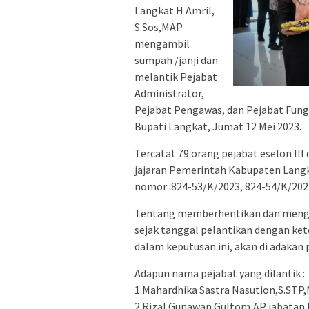
Langkat H Amril,
S.Sos,MAP
mengambil
sumpah /janji dan
melantik Pejabat
Administrator,
Pejabat Pengawas, dan Pejabat Fung
Bupati Langkat, Jumat 12 Mei 2023.
Tercatat 79 orang pejabat eselon III
jajaran Pemerintah Kabupaten Langk
nomor :824-53/K/2023, 824-54/K/2023
Tentang memberhentikan dan mengan
sejak tanggal pelantikan dengan ket
dalam keputusan ini, akan di adakan
Adapun nama pejabat yang dilantik :
1.Mahardhika Sastra Nasution,S.STP
2.Rizal Gunawan Gultom,AP jabatan 