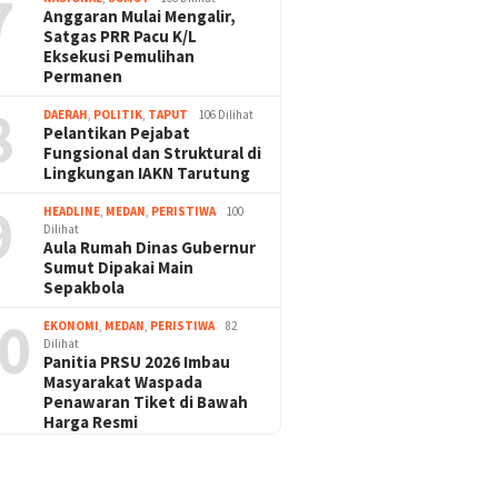
7
Anggaran Mulai Mengalir,
Satgas PRR Pacu K/L
Eksekusi Pemulihan
Permanen
8
DAERAH
,
POLITIK
,
TAPUT
106 Dilihat
Pelantikan Pejabat
Fungsional dan Struktural di
Lingkungan IAKN Tarutung
9
HEADLINE
,
MEDAN
,
PERISTIWA
100
Dilihat
Aula Rumah Dinas Gubernur
Sumut Dipakai Main
Sepakbola
0
EKONOMI
,
MEDAN
,
PERISTIWA
82
Dilihat
Panitia PRSU 2026 Imbau
Masyarakat Waspada
Penawaran Tiket di Bawah
Harga Resmi