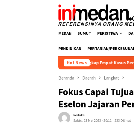
Loncat
ke
konten
MEDAN
SUMUT
PERISTIWA
DA
PENDIDIKAN
PERTANIAN/PERKEBUNA
oba Polres Batu Bara Ungkap Empat Kasus Peredaran Narkotika,
Hot News
Beranda
Daerah
Langkat
Fokus Capai Tujua
Eselon Jajaran Pe
Redaksi
Sabtu, 13 Mei 2023 - 20:11
233 Dilihat