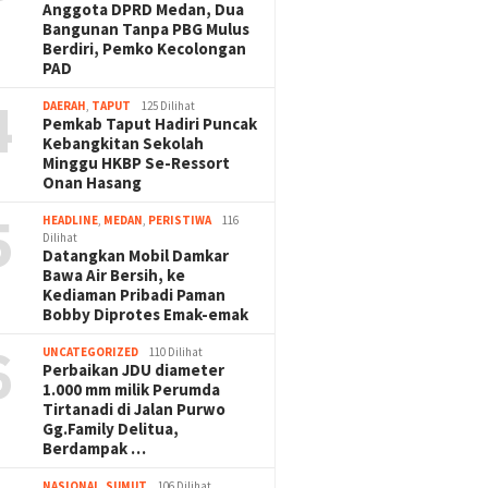
Anggota DPRD Medan, Dua
Bangunan Tanpa PBG Mulus
Berdiri, Pemko Kecolongan
PAD
4
DAERAH
,
TAPUT
125 Dilihat
Pemkab Taput Hadiri Puncak
Kebangkitan Sekolah
Minggu HKBP Se-Ressort
Onan Hasang
5
HEADLINE
,
MEDAN
,
PERISTIWA
116
Dilihat
Datangkan Mobil Damkar
Bawa Air Bersih, ke
Kediaman Pribadi Paman
Bobby Diprotes Emak-emak
6
UNCATEGORIZED
110 Dilihat
Perbaikan JDU diameter
1.000 mm milik Perumda
Tirtanadi di Jalan Purwo
Gg.Family Delitua,
Berdampak …
NASIONAL
,
SUMUT
106 Dilihat