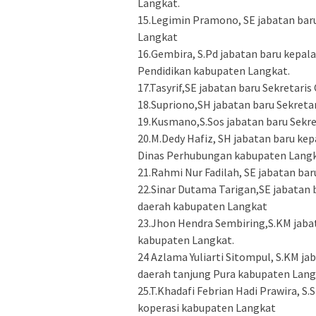
Langkat.
15.Legimin Pramono, SE jabatan bar
Langkat
16.Gembira, S.Pd jabatan baru kepa
Pendidikan kabupaten Langkat.
17.Tasyrif,SE jabatan baru Sekretar
18.Supriono,SH jabatan baru Sekret
19.Kusmano,S.Sos jabatan baru Sekr
20.M.Dedy Hafiz, SH jabatan baru kep
Dinas Perhubungan kabupaten Lang
21.Rahmi Nur Fadilah, SE jabatan ba
22.Sinar Dutama Tarigan,SE jabatan 
daerah kabupaten Langkat
23.Jhon Hendra Sembiring,S.KM jaba
kabupaten Langkat.
24 Azlama Yuliarti Sitompul, S.KM j
daerah tanjung Pura kabupaten Lan
25.T.Khadafi Febrian Hadi Prawira, 
koperasi kabupaten Langkat