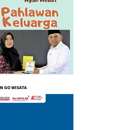
N GO WISATA
r