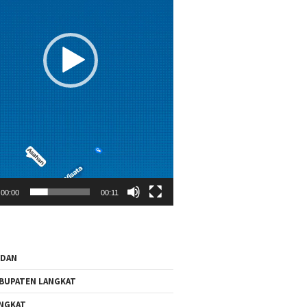
00:00
00:11
EDAN
BUPATEN LANGKAT
NGKAT