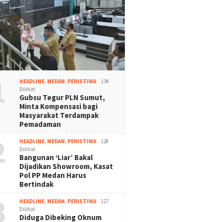
1
HEADLINE
,
MEDAN
,
PERISTIWA
134
Dilihat
Gubsu Tegur PLN Sumut,
Minta Kompensasi bagi
Masyarakat Terdampak
Pemadaman
2
HEADLINE
,
MEDAN
,
PERISTIWA
128
Dilihat
Bangunan ‘Liar’ Bakal
Dijadikan Showroom, Kasat
Pol PP Medan Harus
Bertindak
3
HEADLINE
,
MEDAN
,
PERISTIWA
127
Dilihat
Diduga Dibeking Oknum