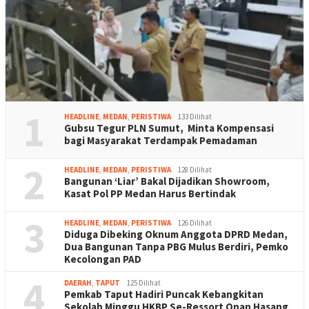
1
HEADLINE
,
MEDAN
,
PERISTIWA
133 Dilihat
Gubsu Tegur PLN Sumut, Minta Kompensasi
bagi Masyarakat Terdampak Pemadaman
2
HEADLINE
,
MEDAN
,
PERISTIWA
128 Dilihat
Bangunan ‘Liar’ Bakal Dijadikan Showroom,
Kasat Pol PP Medan Harus Bertindak
3
HEADLINE
,
MEDAN
,
PERISTIWA
126 Dilihat
Diduga Dibeking Oknum Anggota DPRD Medan,
Dua Bangunan Tanpa PBG Mulus Berdiri, Pemko
Kecolongan PAD
4
DAERAH
,
TAPUT
125 Dilihat
Pemkab Taput Hadiri Puncak Kebangkitan
Sekolah Minggu HKBP Se-Ressort Onan Hasang