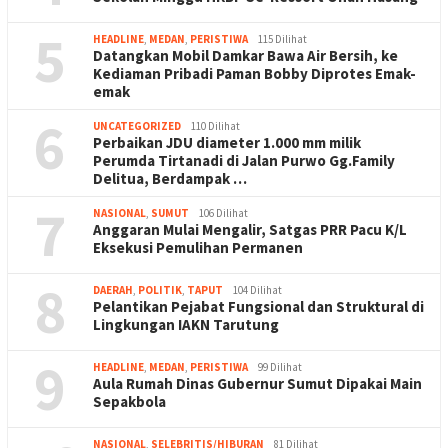
5
HEADLINE
,
MEDAN
,
PERISTIWA
115 Dilihat
Datangkan Mobil Damkar Bawa Air Bersih, ke
Kediaman Pribadi Paman Bobby Diprotes Emak-
emak
6
UNCATEGORIZED
110 Dilihat
Perbaikan JDU diameter 1.000 mm milik
Perumda Tirtanadi di Jalan Purwo Gg.Family
Delitua, Berdampak …
7
NASIONAL
,
SUMUT
106 Dilihat
Anggaran Mulai Mengalir, Satgas PRR Pacu K/L
Eksekusi Pemulihan Permanen
8
DAERAH
,
POLITIK
,
TAPUT
104 Dilihat
Pelantikan Pejabat Fungsional dan Struktural di
Lingkungan IAKN Tarutung
9
HEADLINE
,
MEDAN
,
PERISTIWA
99 Dilihat
Aula Rumah Dinas Gubernur Sumut Dipakai Main
Sepakbola
NASIONAL
,
SELEBRITIS/HIBURAN
81 Dilihat