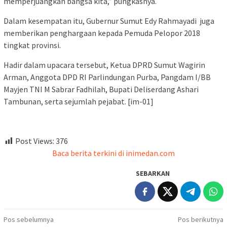
memperjuangkan bangsa kita,” pungkasnya.
Dalam kesempatan itu, Gubernur Sumut Edy Rahmayadi juga
memberikan penghargaan kepada Pemuda Pelopor 2018
tingkat provinsi.
Hadir dalam upacara tersebut, Ketua DPRD Sumut Wagirin
Arman, Anggota DPD RI Parlindungan Purba, Pangdam I/BB
Mayjen TNI M Sabrar Fadhilah, Bupati Deliserdang Ashari
Tambunan, serta sejumlah pejabat. [im-01]
Post Views:
376
Baca berita terkini di inimedan.com
SEBARKAN
Navigasi
Pos sebelumnya
Pos berikutnya