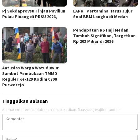
Pj Sekdaprovsu Tinjau Paviliun
LAPK : Pertamina Harus Jujur
Pulau Pinang di PRSU 2026,
Soal BBM Langka di Medan
Pendapatan RS Haji Medan
Tumbuh Signifikan, Targetkan
Rp 203 Miliar di 2026
Antusias Warga Watuduwur
Sambut Pembukaan TMMD
Reguler Ke-129 Kodim 0708
Purworejo
Tinggalkan Balasan
Alamat email Anda tidak akan dipublikasikan.
Ruas yang wajib ditandai
*