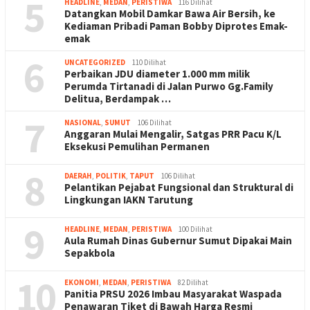
5
HEADLINE
,
MEDAN
,
PERISTIWA
116 Dilihat
Datangkan Mobil Damkar Bawa Air Bersih, ke
Kediaman Pribadi Paman Bobby Diprotes Emak-
emak
6
UNCATEGORIZED
110 Dilihat
Perbaikan JDU diameter 1.000 mm milik
Perumda Tirtanadi di Jalan Purwo Gg.Family
Delitua, Berdampak …
7
NASIONAL
,
SUMUT
106 Dilihat
Anggaran Mulai Mengalir, Satgas PRR Pacu K/L
Eksekusi Pemulihan Permanen
8
DAERAH
,
POLITIK
,
TAPUT
106 Dilihat
Pelantikan Pejabat Fungsional dan Struktural di
Lingkungan IAKN Tarutung
9
HEADLINE
,
MEDAN
,
PERISTIWA
100 Dilihat
Aula Rumah Dinas Gubernur Sumut Dipakai Main
Sepakbola
10
EKONOMI
,
MEDAN
,
PERISTIWA
82 Dilihat
Panitia PRSU 2026 Imbau Masyarakat Waspada
Penawaran Tiket di Bawah Harga Resmi