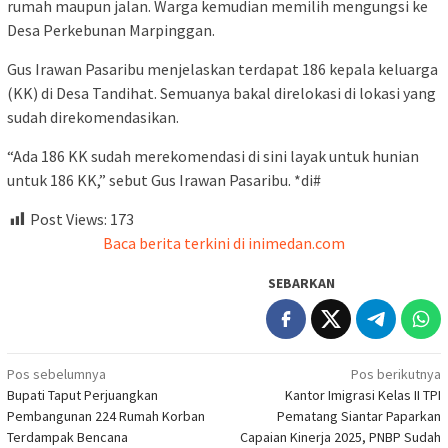
rumah maupun jalan. Warga kemudian memilih mengungsi ke
Desa Perkebunan Marpinggan.
Gus Irawan Pasaribu menjelaskan terdapat 186 kepala keluarga
(KK) di Desa Tandihat. Semuanya bakal direlokasi di lokasi yang
sudah direkomendasikan.
“Ada 186 KK sudah merekomendasi di sini layak untuk hunian
untuk 186 KK,” sebut Gus Irawan Pasaribu. *di#
Post Views:
173
Baca berita terkini di inimedan.com
SEBARKAN
Navigasi
Pos sebelumnya
Pos berikutnya
Bupati Taput Perjuangkan
Kantor Imigrasi Kelas II TPI
pos
Pembangunan 224 Rumah Korban
Pematang Siantar Paparkan
Terdampak Bencana
Capaian Kinerja 2025, PNBP Sudah