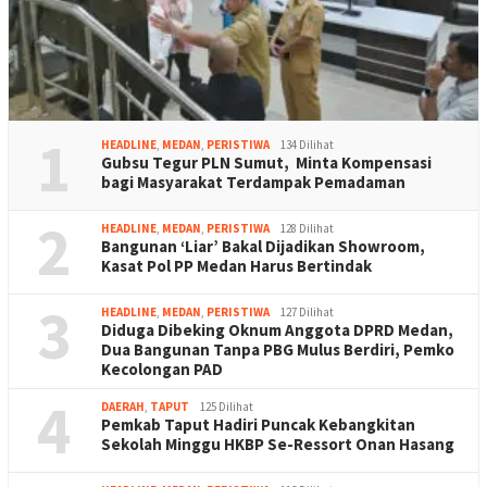
1
HEADLINE
,
MEDAN
,
PERISTIWA
134 Dilihat
Gubsu Tegur PLN Sumut, Minta Kompensasi
bagi Masyarakat Terdampak Pemadaman
2
HEADLINE
,
MEDAN
,
PERISTIWA
128 Dilihat
Bangunan ‘Liar’ Bakal Dijadikan Showroom,
Kasat Pol PP Medan Harus Bertindak
3
HEADLINE
,
MEDAN
,
PERISTIWA
127 Dilihat
Diduga Dibeking Oknum Anggota DPRD Medan,
Dua Bangunan Tanpa PBG Mulus Berdiri, Pemko
Kecolongan PAD
4
DAERAH
,
TAPUT
125 Dilihat
Pemkab Taput Hadiri Puncak Kebangkitan
Sekolah Minggu HKBP Se-Ressort Onan Hasang