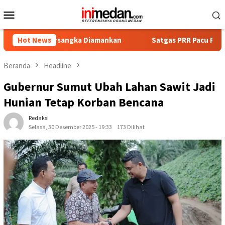
Loncat
Menu
ke
Mobile
konten
Tersangka Diamankan
Hot News
Satgas PRR Pacu Realisasi Tambahan
Beranda
Headline
Gubernur Sumut Ubah Lahan Sawit Jadi
Hunian Tetap Korban Bencana
Redaksi
Selasa, 30 Desember 2025 - 19:33
173 Dilihat