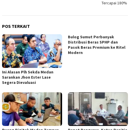
Tercapai 180%
POS TERKAIT
Bulog Sumut Perbanyak
Distribusi Beras SPHP dan
Pasok Beras Premium ke Ritel
Modern
Ini Alasan Plh Sekda Medan
Sarankan Jhon Ester Lase
Segera Dievaluasi
Ruang Digital: Medan Tempur
Rapat Pengurus, Ketua Panitia