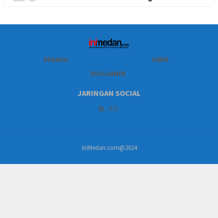
REDAKSI
SIBER
DISCLAIMER
JARINGAN SOCIAL
RSS
IniMedan.com@2024