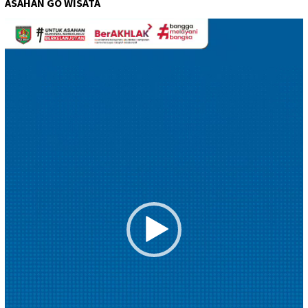
ASAHAN GO WISATA
Pemutar
Video