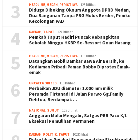
3
HEADLINE
,
MEDAN
,
PERISTIWA
125 Dilihat
Diduga Dibeking Oknum Anggota DPRD Medan,
Dua Bangunan Tanpa PBG Mulus Berdiri, Pemko
Kecolongan PAD
4
DAERAH
,
TAPUT
124 Dilihat
Pemkab Taput Hadiri Puncak Kebangkitan
Sekolah Minggu HKBP Se-Ressort Onan Hasang
5
HEADLINE
,
MEDAN
,
PERISTIWA
113 Dilihat
Datangkan Mobil Damkar Bawa Air Bersih, ke
Kediaman Pribadi Paman Bobby Diprotes Emak-
emak
6
UNCATEGORIZED
110 Dilihat
Perbaikan JDU diameter 1.000 mm milik
Perumda Tirtanadi di Jalan Purwo Gg.Family
Delitua, Berdampak …
7
NASIONAL
,
SUMUT
105 Dilihat
Anggaran Mulai Mengalir, Satgas PRR Pacu K/L
Eksekusi Pemulihan Permanen
DAERAH
,
POLITIK
,
TAPUT
102 Dilihat
Pelantikan Pejabat Fungsional dan Struktural di