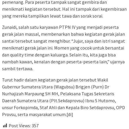
pemenang. Para peserta tampak sangat gembira dan
menikmati kegiatan tersebut. Hal ini tampak dari kegembiraan
yang mereka tampilkan lewat tawa dan sorak sorai.
Zunaidi, salah satu karyawan PTPN IV yang menjadi peserta
gerak jalan massal, membenarkan bahwa kegiatan gerak jalan
santai tersebut sangat menghibur. “Jujur, saya dan istri sangat
menikmati gerak jalan ini. Momen yang cocok untuk bersantai
dan quality time dengan kaluarga. Selain itu, kita juga bisa
nambah kawan, kenalan dengan peserta-peserta lain,” ujarnya
sambil tertawa.
Turut hadir dalam kegiatan gerak jalan tersebut Wakil
Gubernur Sumatera Utara (Wagubsu) Brigjen (Purn) Dr
Nurhajizah Marpaung SH MH, Pelaksana Tugas Sekretaris
Daerah Sumatera Utara (Plt.Sekdaprovsu) Ibnu S Hutomo,
unsur Forkopimda, Staf Ahli dan Kepala Biro Setdaprovsu, OPD
Provsu, serta masyarakat umum.[di]
Post Views:
357