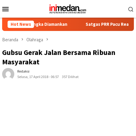
Loncat
Menu
ke
Mobile
konten
ersangka Diamankan
Hot News
Satgas PRR Pacu Realisasi Tambahan 
Beranda
Olahraga
Gubsu Gerak Jalan Bersama Ribuan
Masyarakat
Redaksi
Selasa, 17 April 2018 - 06:57
357 Dilihat