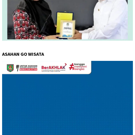
ASAHAN GO WISATA
Pemutar
Video