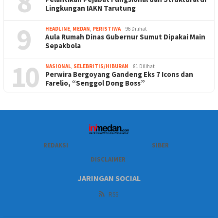
8
Lingkungan IAKN Tarutung
9
HEADLINE
,
MEDAN
,
PERISTIWA
96 Dilihat
Aula Rumah Dinas Gubernur Sumut Dipakai Main
Sepakbola
10
NASIONAL
,
SELEBRITIS/HIBURAN
81 Dilihat
Perwira Bergoyang Gandeng Eks 7 Icons dan
Farelio, “Senggol Dong Boss”
REDAKSI
SIBER
DISCLAIMER
JARINGAN SOCIAL
RSS