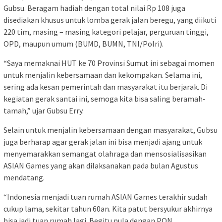
Gubsu. Beragam hadiah dengan total nilai Rp 108 juga
disediakan khusus untuk lomba gerak jalan beregu, yang diikuti
220 tim, masing – masing kategori pelajar, perguruan tinggi,
OPD, maupun umum (BUMD, BUMN, TNI/Polri).
“Saya memaknai HUT ke 70 Provinsi Sumut ini sebagai momen
untuk menjalin kebersamaan dan kekompakan. Selama ini,
sering ada kesan pemerintah dan masyarakat itu berjarak. Di
kegiatan gerak santai ini, semoga kita bisa saling beramah-
tamah,” ujar Gubsu Erry.
Selain untuk menjalin kebersamaan dengan masyarakat, Gubsu
juga berharap agar gerak jalan ini bisa menjadi ajang untuk
menyemarakkan semangat olahraga dan mensosialisasikan
ASIAN Games yang akan dilaksanakan pada bulan Agustus
mendatang.
“Indonesia menjadi tuan rumah ASIAN Games terakhir sudah
cukup lama, sekitar tahun 60an. Kita patut bersyukur akhirnya
bisa jadi tuan rumah lagi. Begitu pula dengan PON.