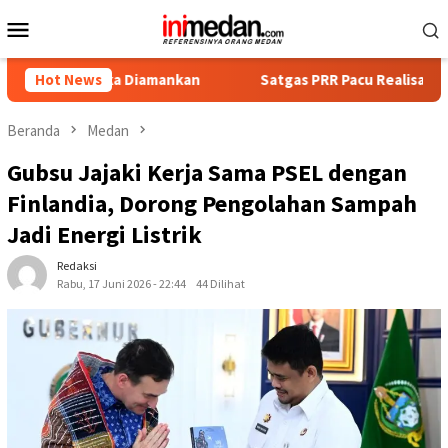
Loncat
Menu
ke
Mobile
konten
gka Diamankan
Hot News
Satgas PRR Pacu Realisasi Tambahan TKD A
Beranda
Medan
Gubsu Jajaki Kerja Sama PSEL dengan
Finlandia, Dorong Pengolahan Sampah
Jadi Energi Listrik
Redaksi
Rabu, 17 Juni 2026 - 22:44
44 Dilihat