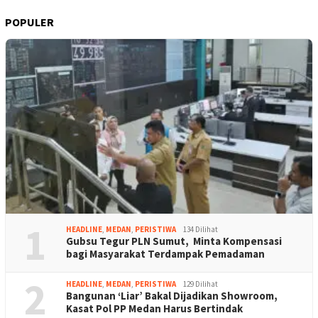
POPULER
1
HEADLINE
,
MEDAN
,
PERISTIWA
134 Dilihat
Gubsu Tegur PLN Sumut, Minta Kompensasi
bagi Masyarakat Terdampak Pemadaman
2
HEADLINE
,
MEDAN
,
PERISTIWA
129 Dilihat
Bangunan ‘Liar’ Bakal Dijadikan Showroom,
Kasat Pol PP Medan Harus Bertindak