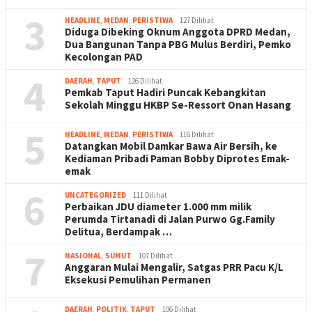
3
HEADLINE
,
MEDAN
,
PERISTIWA
127 Dilihat
Diduga Dibeking Oknum Anggota DPRD Medan,
Dua Bangunan Tanpa PBG Mulus Berdiri, Pemko
Kecolongan PAD
4
DAERAH
,
TAPUT
126 Dilihat
Pemkab Taput Hadiri Puncak Kebangkitan
Sekolah Minggu HKBP Se-Ressort Onan Hasang
5
HEADLINE
,
MEDAN
,
PERISTIWA
116 Dilihat
Datangkan Mobil Damkar Bawa Air Bersih, ke
Kediaman Pribadi Paman Bobby Diprotes Emak-
emak
6
UNCATEGORIZED
111 Dilihat
Perbaikan JDU diameter 1.000 mm milik
Perumda Tirtanadi di Jalan Purwo Gg.Family
Delitua, Berdampak …
7
NASIONAL
,
SUMUT
107 Dilihat
Anggaran Mulai Mengalir, Satgas PRR Pacu K/L
Eksekusi Pemulihan Permanen
DAERAH
,
POLITIK
,
TAPUT
106 Dilihat