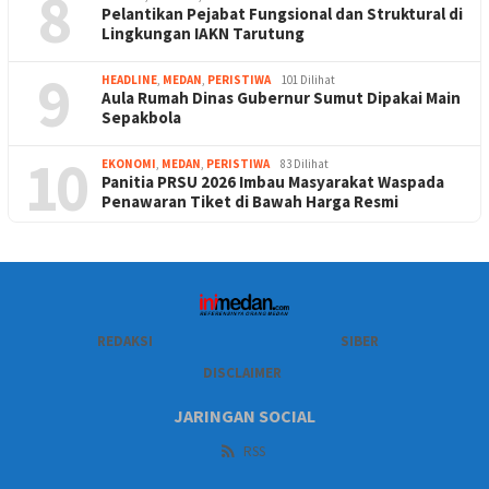
8
Pelantikan Pejabat Fungsional dan Struktural di
Lingkungan IAKN Tarutung
9
HEADLINE
,
MEDAN
,
PERISTIWA
101 Dilihat
Aula Rumah Dinas Gubernur Sumut Dipakai Main
Sepakbola
10
EKONOMI
,
MEDAN
,
PERISTIWA
83 Dilihat
Panitia PRSU 2026 Imbau Masyarakat Waspada
Penawaran Tiket di Bawah Harga Resmi
REDAKSI
SIBER
DISCLAIMER
JARINGAN SOCIAL
RSS