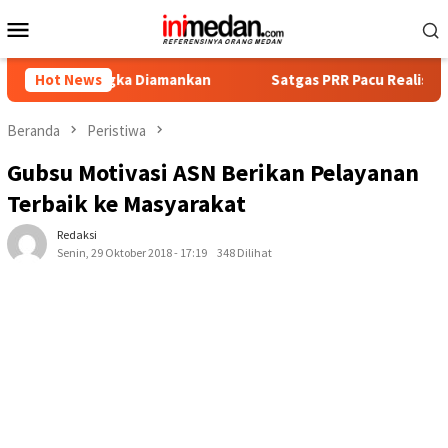
Loncat
Menu
ke
Mobile
konten
sangka Diamankan
Hot News
Satgas PRR Pacu Realisasi Tambahan TK
Beranda
Peristiwa
Gubsu Motivasi ASN Berikan Pelayanan
Terbaik ke Masyarakat
Redaksi
Senin, 29 Oktober 2018 - 17:19
348 Dilihat