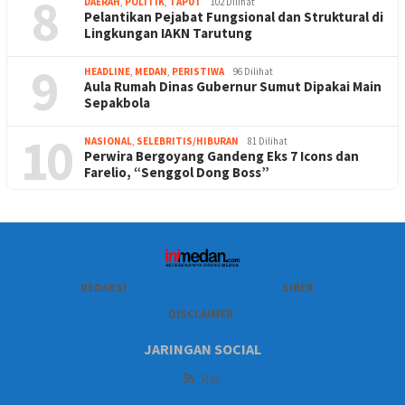
8
DAERAH
,
POLITIK
,
TAPUT
102 Dilihat
Pelantikan Pejabat Fungsional dan Struktural di
Lingkungan IAKN Tarutung
9
HEADLINE
,
MEDAN
,
PERISTIWA
96 Dilihat
Aula Rumah Dinas Gubernur Sumut Dipakai Main
Sepakbola
10
NASIONAL
,
SELEBRITIS/HIBURAN
81 Dilihat
Perwira Bergoyang Gandeng Eks 7 Icons dan
Farelio, “Senggol Dong Boss”
REDAKSI
SIBER
DISCLAIMER
JARINGAN SOCIAL
RSS