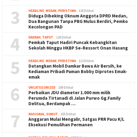
3
HEADLINE
,
MEDAN
,
PERISTIWA
124 Dilihat
Diduga Dibeking Oknum Anggota DPRD Medan,
Dua Bangunan Tanpa PBG Mulus Berdiri, Pemko
Kecolongan PAD
4
DAERAH
,
TAPUT
124 Dilihat
Pemkab Taput Hadiri Puncak Kebangkitan
Sekolah Minggu HKBP Se-Ressort Onan Hasang
5
HEADLINE
,
MEDAN
,
PERISTIWA
113 Dilihat
Datangkan Mobil Damkar Bawa Air Bersih, ke
Kediaman Pribadi Paman Bobby Diprotes Emak-
emak
6
UNCATEGORIZED
109 Dilihat
Perbaikan JDU diameter 1.000 mm milik
Perumda Tirtanadi di Jalan Purwo Gg.Family
Delitua, Berdampak …
7
NASIONAL
,
SUMUT
105 Dilihat
Anggaran Mulai Mengalir, Satgas PRR Pacu K/L
Eksekusi Pemulihan Permanen