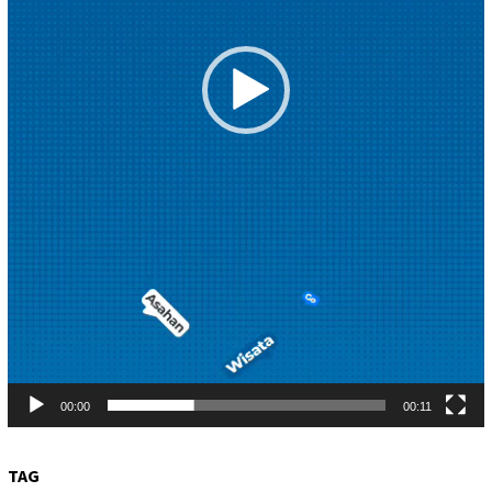
00:00
00:11
TAG