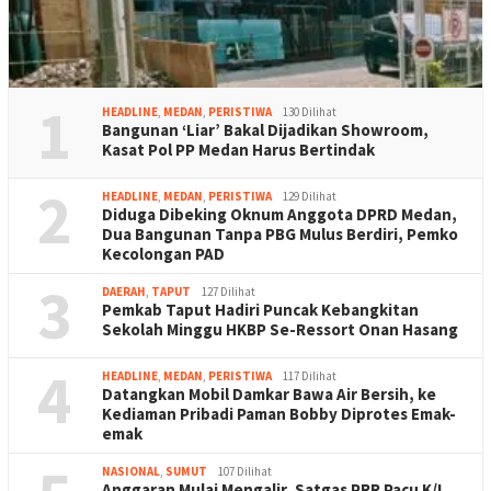
1
HEADLINE
,
MEDAN
,
PERISTIWA
130 Dilihat
Bangunan ‘Liar’ Bakal Dijadikan Showroom,
Kasat Pol PP Medan Harus Bertindak
2
HEADLINE
,
MEDAN
,
PERISTIWA
129 Dilihat
Diduga Dibeking Oknum Anggota DPRD Medan,
Dua Bangunan Tanpa PBG Mulus Berdiri, Pemko
Kecolongan PAD
3
DAERAH
,
TAPUT
127 Dilihat
Pemkab Taput Hadiri Puncak Kebangkitan
Sekolah Minggu HKBP Se-Ressort Onan Hasang
4
HEADLINE
,
MEDAN
,
PERISTIWA
117 Dilihat
Datangkan Mobil Damkar Bawa Air Bersih, ke
Kediaman Pribadi Paman Bobby Diprotes Emak-
emak
NASIONAL
,
SUMUT
107 Dilihat
Anggaran Mulai Mengalir, Satgas PRR Pacu K/L