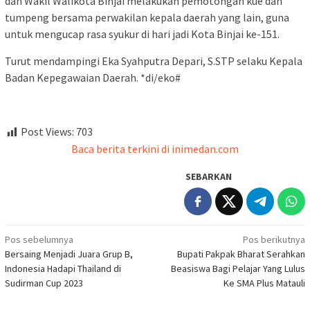
dan Wakil Walikota Binjai melakukan pemotongan kue dan
tumpeng bersama perwakilan kepala daerah yang lain, guna
untuk mengucap rasa syukur di hari jadi Kota Binjai ke-151.
Turut mendampingi Eka Syahputra Depari, S.STP selaku Kepala
Badan Kepegawaian Daerah. *di/eko#
Post Views:
703
Baca berita terkini di inimedan.com
SEBARKAN
Navigasi
Pos sebelumnya
Pos berikutnya
Bersaing Menjadi Juara Grup B,
Bupati Pakpak Bharat Serahkan
pos
Indonesia Hadapi Thailand di
Beasiswa Bagi Pelajar Yang Lulus
Sudirman Cup 2023
Ke SMA Plus Matauli