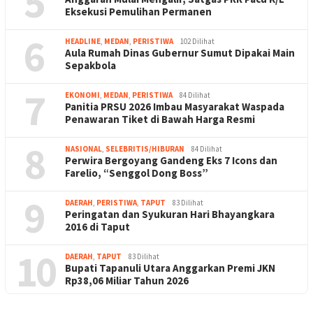
5
Eksekusi Pemulihan Permanen
6
HEADLINE
,
MEDAN
,
PERISTIWA
102 Dilihat
Aula Rumah Dinas Gubernur Sumut Dipakai Main
Sepakbola
7
EKONOMI
,
MEDAN
,
PERISTIWA
84 Dilihat
Panitia PRSU 2026 Imbau Masyarakat Waspada
Penawaran Tiket di Bawah Harga Resmi
8
NASIONAL
,
SELEBRITIS/HIBURAN
84 Dilihat
Perwira Bergoyang Gandeng Eks 7 Icons dan
Farelio, “Senggol Dong Boss”
9
DAERAH
,
PERISTIWA
,
TAPUT
83 Dilihat
Peringatan dan Syukuran Hari Bhayangkara
2016 di Taput
10
DAERAH
,
TAPUT
83 Dilihat
Bupati Tapanuli Utara Anggarkan Premi JKN
Rp38,06 Miliar Tahun 2026