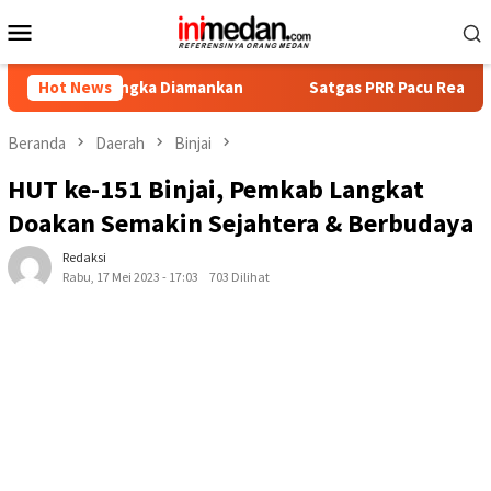
Loncat
Menu
ke
Mobile
konten
ersangka Diamankan
Hot News
Satgas PRR Pacu Realisasi Tambahan 
Beranda
Daerah
Binjai
HUT ke-151 Binjai, Pemkab Langkat
Doakan Semakin Sejahtera & Berbudaya
Redaksi
Rabu, 17 Mei 2023 - 17:03
703 Dilihat