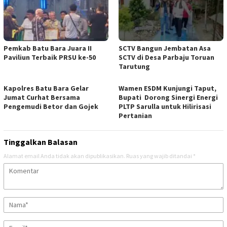
Pemkab Batu Bara Juara II
SCTV Bangun Jembatan Asa
Paviliun Terbaik PRSU ke-50
SCTV di Desa Parbaju Toruan
Tarutung
Kapolres Batu Bara Gelar
Wamen ESDM Kunjungi Taput,
Jumat Curhat Bersama
Bupati Dorong Sinergi Energi
Pengemudi Betor dan Gojek
PLTP Sarulla untuk Hilirisasi
Pertanian
Tinggalkan Balasan
Alamat email Anda tidak akan dipublikasikan.
Ruas yang wajib ditandai
*