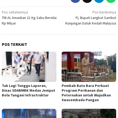
Navigasi
Pos sebelumnya
Pos berikutnya
TNI AL Amankan 21 Kg Sabu Bernilai
Pj. Bupati Langkat Sambut
pos
Rp Milyar
Kunjungan Datuk Kedah Malaysia
POS TERKAIT
Tak Lagi Tunggu Laporan,
Pemkab Batu Bara Perkuat
Dinas SDABMBK Medan Jemput
Program Perikanan dan
Bola Tangani Infrastruktur
Peternakan untuk Wujudkan
Swasembada Pangan