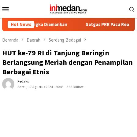
Loncat
Menu
ke
Mobile
konten
rsangka Diamankan
Hot News
Satgas PRR Pacu Realisasi Tambahan T
Beranda
Daerah
Serdang Bedagai
HUT ke-79 RI di Tanjung Beringin
Berlangsung Meriah dengan Penampilan
Berbagai Etnis
Redaksi
Sabtu, 17 Agustus 2024 - 20:43
366 Dilihat