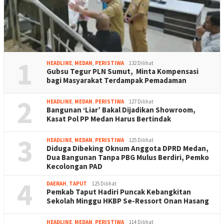
1
HEADLINE
,
MEDAN
,
PERISTIWA
132 Dilihat
Gubsu Tegur PLN Sumut, Minta Kompensasi
bagi Masyarakat Terdampak Pemadaman
2
HEADLINE
,
MEDAN
,
PERISTIWA
127 Dilihat
Bangunan ‘Liar’ Bakal Dijadikan Showroom,
Kasat Pol PP Medan Harus Bertindak
3
HEADLINE
,
MEDAN
,
PERISTIWA
125 Dilihat
Diduga Dibeking Oknum Anggota DPRD Medan,
Dua Bangunan Tanpa PBG Mulus Berdiri, Pemko
Kecolongan PAD
4
DAERAH
,
TAPUT
125 Dilihat
Pemkab Taput Hadiri Puncak Kebangkitan
Sekolah Minggu HKBP Se-Ressort Onan Hasang
HEADLINE
,
MEDAN
,
PERISTIWA
114 Dilihat