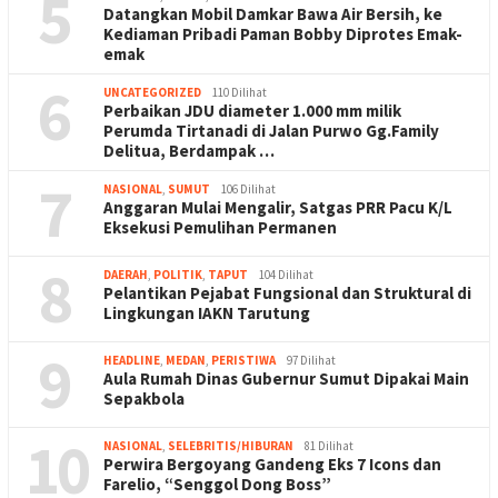
5
Datangkan Mobil Damkar Bawa Air Bersih, ke
Kediaman Pribadi Paman Bobby Diprotes Emak-
emak
6
UNCATEGORIZED
110 Dilihat
Perbaikan JDU diameter 1.000 mm milik
Perumda Tirtanadi di Jalan Purwo Gg.Family
Delitua, Berdampak …
7
NASIONAL
,
SUMUT
106 Dilihat
Anggaran Mulai Mengalir, Satgas PRR Pacu K/L
Eksekusi Pemulihan Permanen
8
DAERAH
,
POLITIK
,
TAPUT
104 Dilihat
Pelantikan Pejabat Fungsional dan Struktural di
Lingkungan IAKN Tarutung
9
HEADLINE
,
MEDAN
,
PERISTIWA
97 Dilihat
Aula Rumah Dinas Gubernur Sumut Dipakai Main
Sepakbola
10
NASIONAL
,
SELEBRITIS/HIBURAN
81 Dilihat
Perwira Bergoyang Gandeng Eks 7 Icons dan
Farelio, “Senggol Dong Boss”