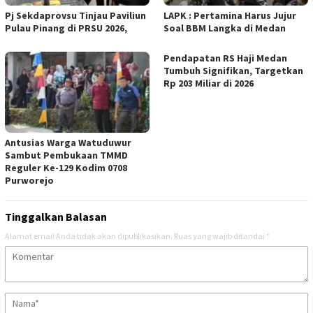
Pj Sekdaprovsu Tinjau Paviliun
LAPK : Pertamina Harus Jujur
Pulau Pinang di PRSU 2026,
Soal BBM Langka di Medan
Pendapatan RS Haji Medan
Tumbuh Signifikan, Targetkan
Rp 203 Miliar di 2026
Antusias Warga Watuduwur
Sambut Pembukaan TMMD
Reguler Ke-129 Kodim 0708
Purworejo
Tinggalkan Balasan
Alamat email Anda tidak akan dipublikasikan.
Ruas yang wajib ditandai
*