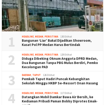
1
HEADLINE
,
MEDAN
,
PERISTIWA
130 Dilihat
Bangunan ‘Liar’ Bakal Dijadikan Showroom,
Kasat Pol PP Medan Harus Bertindak
2
HEADLINE
,
MEDAN
,
PERISTIWA
129 Dilihat
Diduga Dibeking Oknum Anggota DPRD Medan,
Dua Bangunan Tanpa PBG Mulus Berdiri, Pemko
Kecolongan PAD
3
DAERAH
,
TAPUT
126 Dilihat
Pemkab Taput Hadiri Puncak Kebangkitan
Sekolah Minggu HKBP Se-Ressort Onan Hasang
4
HEADLINE
,
MEDAN
,
PERISTIWA
117 Dilihat
Datangkan Mobil Damkar Bawa Air Bersih, ke
Kediaman Pribadi Paman Bobby Diprotes Emak-