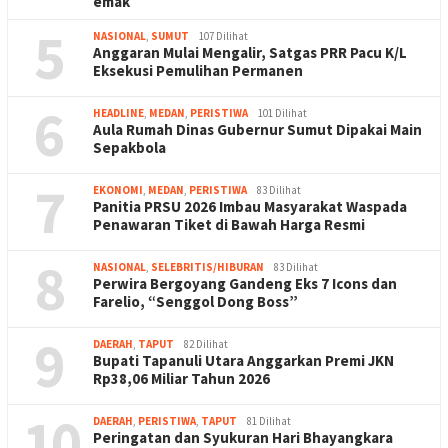
emak
5
NASIONAL
,
SUMUT
107 Dilihat
Anggaran Mulai Mengalir, Satgas PRR Pacu K/L
Eksekusi Pemulihan Permanen
6
HEADLINE
,
MEDAN
,
PERISTIWA
101 Dilihat
Aula Rumah Dinas Gubernur Sumut Dipakai Main
Sepakbola
7
EKONOMI
,
MEDAN
,
PERISTIWA
83 Dilihat
Panitia PRSU 2026 Imbau Masyarakat Waspada
Penawaran Tiket di Bawah Harga Resmi
8
NASIONAL
,
SELEBRITIS/HIBURAN
83 Dilihat
Perwira Bergoyang Gandeng Eks 7 Icons dan
Farelio, “Senggol Dong Boss”
9
DAERAH
,
TAPUT
82 Dilihat
Bupati Tapanuli Utara Anggarkan Premi JKN
Rp38,06 Miliar Tahun 2026
10
DAERAH
,
PERISTIWA
,
TAPUT
81 Dilihat
Peringatan dan Syukuran Hari Bhayangkara