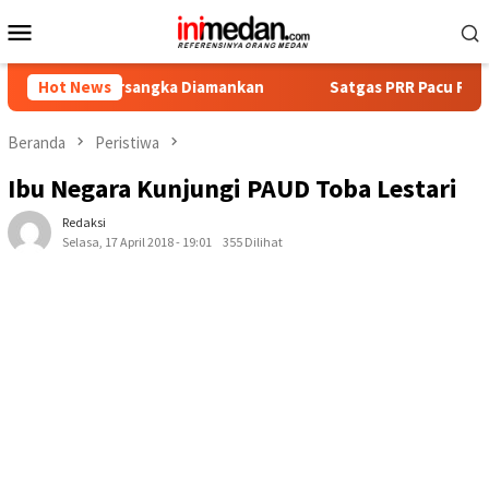
Loncat
Menu
ke
Mobile
konten
t Tersangka Diamankan
Hot News
Satgas PRR Pacu Realisasi Tambah
Beranda
Peristiwa
Ibu Negara Kunjungi PAUD Toba Lestari
Redaksi
Selasa, 17 April 2018 - 19:01
355 Dilihat