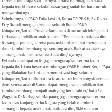
terhenti beberapa saat. Ternyata Iriana membagikan buku
kepada murid-murid sekolah dasar yang sudah berbaris untuk
menyambutnya.
Sebelumnya, di PAUD Toba Lestari, Ketua TP PKK Hj Evi Diana
Erry Nuradi mengajak kepada seluruh Bunda PAUD
kabupaten/kota di Provinsi Sumatera Utara untuk lebih peduli
terhadap pendidikan anak usia dini. “Pendidikan anak usia dini
itu sangat penting karena pada usia dini tersebut merupakan
dasar tumbuh kembangnya seorang anak. Baik atau tidaknya
seorang anak ditentukan dari usia dini,” ujarnya.
Evi pada kesempatan itu juga mengucapkan terima kasih
kepada Ibu Iriana beserta rombongan OASE Kabinet Kerja. “Apa
yang dilakukan hari ini akan memotivasi bagi seluruh
kabupaten/kota di Sumatera Utara untuk lebih banyak berbuat
demi semua anak di Sumut dapat mengecap pendidikan dan
tumbuh kembang menjadi anak yang berkarakter,” kata Evi.
Wagubsu Dr Nurhajizah Marpaung juga mengucapkan terima
kasih atas kunjungan Ibu Negara yang telah memberi
semangat kepada anak-anak, baik usia dini, SMA maupun