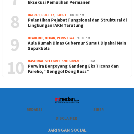
Eksekusi Pemulihan Permanen
8
DAERAH
,
POLITIK
,
TAPUT
104 Dilihat
Pelantikan Pejabat Fungsional dan Struktural di
Lingkungan IAKN Tarutung
9
HEADLINE
,
MEDAN
,
PERISTIWA
99 Dilihat
Aula Rumah Dinas Gubernur Sumut Dipakai Main
Sepakbola
10
NASIONAL
,
SELEBRITIS/HIBURAN
81 Dilihat
Perwira Bergoyang Gandeng Eks 7 Icons dan
Farelio, “Senggol Dong Boss”
REDAKSI
SIBER
DISCLAIMER
JARINGAN SOCIAL