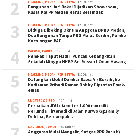
2
HEADLINE
,
MEDAN
,
PERISTIWA
128 Dilihat
Bangunan ‘Liar’ Bakal Dijadikan Showroom,
Kasat Pol PP Medan Harus Bertindak
3
HEADLINE
,
MEDAN
,
PERISTIWA
126 Dilihat
Diduga Dibeking Oknum Anggota DPRD Medan,
Dua Bangunan Tanpa PBG Mulus Berdiri, Pemko
Kecolongan PAD
4
DAERAH
,
TAPUT
125 Dilihat
Pemkab Taput Hadiri Puncak Kebangkitan
Sekolah Minggu HKBP Se-Ressort Onan Hasang
5
HEADLINE
,
MEDAN
,
PERISTIWA
115 Dilihat
Datangkan Mobil Damkar Bawa Air Bersih, ke
Kediaman Pribadi Paman Bobby Diprotes Emak-
emak
6
UNCATEGORIZED
110 Dilihat
Perbaikan JDU diameter 1.000 mm milik
Perumda Tirtanadi di Jalan Purwo Gg.Family
Delitua, Berdampak …
7
NASIONAL
,
SUMUT
106 Dilihat
Anggaran Mulai Mengalir, Satgas PRR Pacu K/L