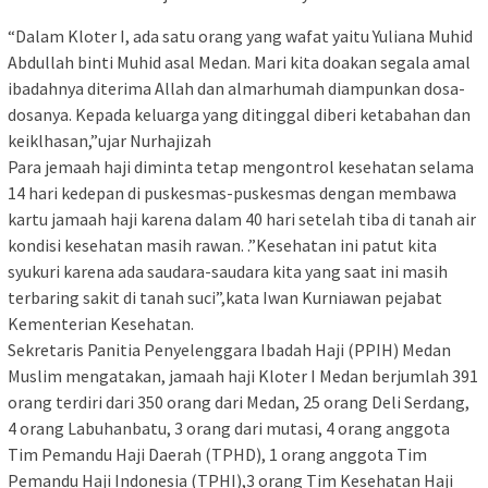
“Dalam Kloter I, ada satu orang yang wafat yaitu Yuliana Muhid
Abdullah binti Muhid asal Medan. Mari kita doakan segala amal
ibadahnya diterima Allah dan almarhumah diampunkan dosa-
dosanya. Kepada keluarga yang ditinggal diberi ketabahan dan
keiklhasan,”ujar Nurhajizah‎
Para jemaah haji diminta tetap mengontrol kesehatan selama
14 hari kedepan di puskesmas-puskesmas dengan membawa
kartu jamaah haji karena dalam 40 hari setelah tiba di tanah air
kondisi kesehatan masih rawan. .”Kesehatan ini patut kita
syukuri karena ada saudara-saudara kita yang saat ini masih
terbaring sakit di tanah suci”,kata Iwan Kurniawan pejabat
Kementerian Kesehatan.
Sekretaris Panitia Penyelenggara Ibadah Haji (PPIH) Medan
Muslim mengatakan, jamaah haji Kloter I Medan berjumlah 391
orang terdiri dari 350 orang dari Medan, 25 orang Deli Serdang,
4 orang Labuhanbatu, 3 orang dari mutasi, 4 orang anggota
Tim Pemandu Haji Daerah (TPHD), 1 orang anggota Tim
Pemandu Haji Indonesia (TPHI),3 orang Tim Kesehatan Haji