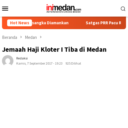
Loncat
Menu
ke
Mobile
konten
 Tersangka Diamankan
Hot News
Satgas PRR Pacu Realisasi Tambaha
Beranda
Medan
Jemaah Haji Kloter I Tiba di Medan
Redaksi
Kamis, 7 September 2017 - 19:23
925 Dilihat