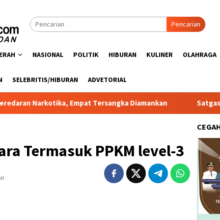
Pencarian
ERAH
NASIONAL
POLITIK
HIBURAN
KULINER
OLAHRAGA
N
SELEBRITIS/HIBURAN
ADVETORIAL
tika, Empat Tersangka Diamankan
Satgas PRR Pacu Reali
CEGA
ara Termasuk PPKM level-3
at