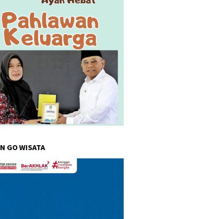
N GO WISATA
r