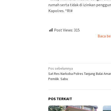
rumah serta tidak di izinkan pengg
Kapolres. *RI#
Post Views:
315
Baca be
Navigasi
Pos sebelumnya
Sat Res Narkoba Polres Tanjung Balai Ama
pos
Pemilik Sabu
POS TERKAIT