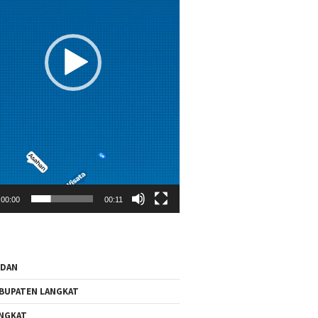
00:00
00:11
EDAN
BUPATEN LANGKAT
NGKAT