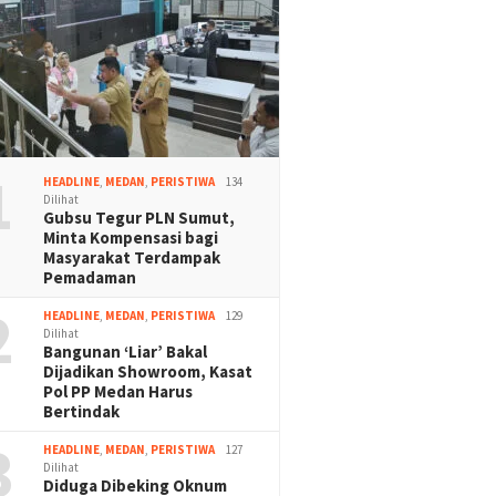
1
HEADLINE
,
MEDAN
,
PERISTIWA
134
Dilihat
Gubsu Tegur PLN Sumut,
Minta Kompensasi bagi
Masyarakat Terdampak
Pemadaman
2
HEADLINE
,
MEDAN
,
PERISTIWA
129
Dilihat
Bangunan ‘Liar’ Bakal
Dijadikan Showroom, Kasat
Pol PP Medan Harus
Bertindak
3
HEADLINE
,
MEDAN
,
PERISTIWA
127
Dilihat
Diduga Dibeking Oknum