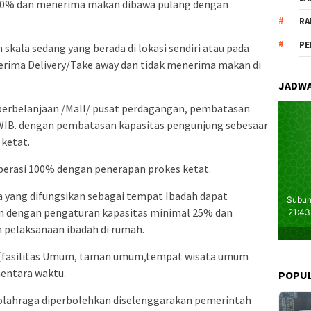
50% dan menerima makan dibawa pulang dengan
RA
PE
skala sedang yang berada di lokasi sendiri atau pada
erima Delivery/Take away dan tidak menerima makan di
JADWA
 perbelanjaan /Mall/ pusat perdagangan, pembatasan
 WIB. dengan pembatasan kapasitas pengunjung sebesaar
ketat.
operasi 100% dengan penerapan prokes ketat.
a yang difungsikan sebagai tempat Ibadah dapat
 dengan pengaturan kapasitas minimal 25% dan
pelaksanaan ibadah di rumah.
ik (fasilitas Umum, taman umum,tempat wisata umum
mentara waktu.
POPU
 olahraga diperbolehkan diselenggarakan pemerintah