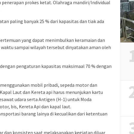
 penerapan prokes ketat. Olahraga mandiri/Individual
.
atan paling banyak 25 % dari kapasitas dan tiak ada
n pertemuan yang dapat menimbulkan keramaian dan
waktu sampai wilayah tersebut dinyatakan aman oleh
n dengan pengaturan kapasitas maksimaal 70 % dengan
g menggunakan mobil pribadi, sepeda motor dan
,Kapal Laut dan Kereta api harus menunjukan kartu
esawat udara serta Antigen (H-1) untuk Moda
tor, bis, Kereta Api dan kapal laut.
ansportasi barang lainya di kecualikan dari ketentuan
 dan konsisten saat melaksanakan kegiatan diluar