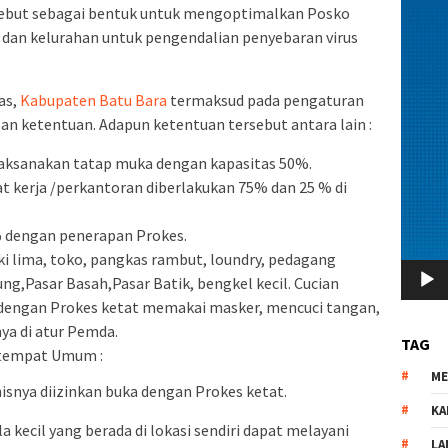
rsebut sebagai bentuk untuk mengoptimalkan Posko
 dan kelurahan untuk pengendalian penyebaran virus
as,
Kabupaten Batu Bara
termaksud pada pengaturan
an ketentuan. Adapun ketentuan tersebut antara lain :
laksanakan tatap muka dengan kapasitas 50%.
t kerja /perkantoran diberlakukan 75% dan 25 % di
% dengan penerapan Prokes.
ki lima, toko, pangkas rambut, loundry, pedagang
ung,Pasar Basah,Pasar Batik, bengkel kecil. Cucian
ka dengan Prokes ketat memakai masker, mencuci tangan,
ya di atur Pemda.
TAG
 tempat Umum :
M
isnya diizinkan buka dengan Prokes ketat.
KA
kecil yang berada di lokasi sendiri dapat melayani
LA