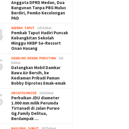
Anggota DPRD Medan, Dua
Bangunan Tanpa PBG Mulus
Berdiri, Pemko Kecolongan
PAD
4
DAERAH
,
TAPUT
125 Dilihat
Pemkab Taput Hadiri Puncak
Kebangkitan Sekolah
Minggu HKBP Se-Ressort
Onan Hasang
5
HEADLINE
,
MEDAN
,
PERISTIWA
116
Dilihat
Datangkan Mobil Damkar
Bawa Air Bersih, ke
Kediaman Pribadi Paman
Bobby Diprotes Emak-emak
6
UNCATEGORIZED
110 Dilihat
Perbaikan JDU diameter
1.000 mm milik Perumda
Tirtanadi di Jalan Purwo
Gg.Family Delitua,
Berdampak …
NASIONAL
,
SUMUT
107 Dilihat