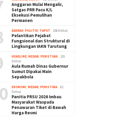
7
Anggaran Mulai Mengalir,
Satgas PRR Pacu K/L
Eksekusi Pemulihan
Permanen
8
DAERAH
,
POLITIK
,
TAPUT
106 Dilihat
Pelantikan Pejabat
Fungsional dan Struktural di
Lingkungan IAKN Tarutung
9
HEADLINE
,
MEDAN
,
PERISTIWA
101
Dilihat
Aula Rumah Dinas Gubernur
Sumut Dipakai Main
Sepakbola
0
EKONOMI
,
MEDAN
,
PERISTIWA
82
Dilihat
Panitia PRSU 2026 Imbau
Masyarakat Waspada
Penawaran Tiket di Bawah
Harga Resmi