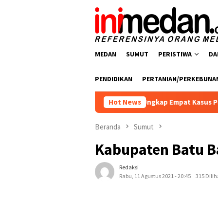
Loncat
ke
konten
MEDAN
SUMUT
PERISTIWA
DA
PENDIDIKAN
PERTANIAN/PERKEBUNA
snarkoba Polres Batu Bara Ungkap Empat Kasus Peredaran Narko
Hot News
Beranda
Sumut
Kabupaten Batu B
Redaksi
Rabu, 11 Agustus 2021 - 20:45
315 Dilih