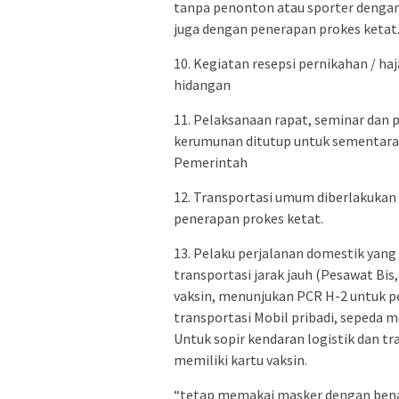
tanpa penonton atau sporter dengan
juga dengan penerapan prokes ketat
10. Kegiatan resepsi pernikahan / haj
hidangan
11. Pelaksanaan rapat, seminar da
kerumunan ditutup untuk sementara 
Pemerintah
12. Transportasi umum diberlakuka
penerapan prokes ketat.
13. Pelaku perjalanan domestik yan
transportasi jarak jauh (Pesawat Bis
vaksin, menunjukan PCR H-2 untuk p
transportasi Mobil pribadi, sepeda mo
Untuk sopir kendaran logistik dan tr
memiliki kartu vaksin.
“tetap memakai masker dengan benar