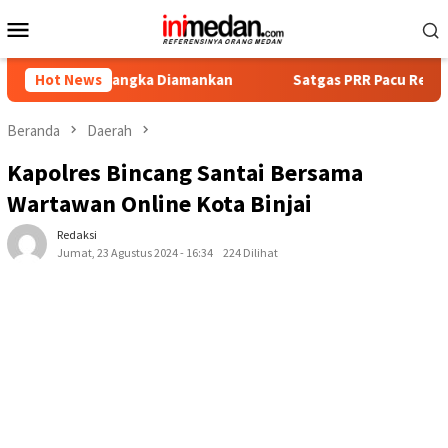
Loncat
Menu
ke
Mobile
konten
Tersangka Diamankan
Hot News
Satgas PRR Pacu Realisasi Tambahan
Beranda
Daerah
Kapolres Bincang Santai Bersama
Wartawan Online Kota Binjai
Redaksi
Jumat, 23 Agustus 2024 - 16:34
224 Dilihat