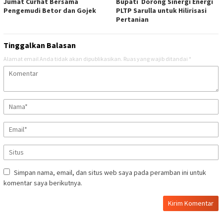
Jumat Curhat Bersama
Bupati Dorong Sinergi Energi
Pengemudi Betor dan Gojek
PLTP Sarulla untuk Hilirisasi
Pertanian
Tinggalkan Balasan
Alamat email Anda tidak akan dipublikasikan.
Ruas yang wajib ditandai
*
Simpan nama, email, dan situs web saya pada peramban ini untuk
komentar saya berikutnya.