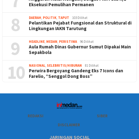
7
Eksekusi Pemulihan Permanen
8
DAERAH
,
POLITIK
,
TAPUT
103 Dilihat
Pelantikan Pejabat Fungsional dan Struktural di
Lingkungan IAKN Tarutung
9
HEADLINE
,
MEDAN
,
PERISTIWA
96 Dilihat
Aula Rumah Dinas Gubernur Sumut Dipakai Main
Sepakbola
10
NASIONAL
,
SELEBRITIS/HIBURAN
81 Dilihat
Perwira Bergoyang Gandeng Eks 7 Icons dan
Farelio, “Senggol Dong Boss”
REDAKSI
SIBER
DISCLAIMER
JARINGAN SOCIAL