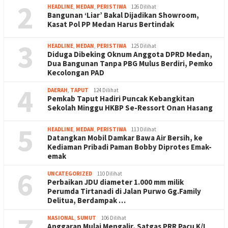
2
HEADLINE
,
MEDAN
,
PERISTIWA
126 Dilihat
Bangunan ‘Liar’ Bakal Dijadikan Showroom,
Kasat Pol PP Medan Harus Bertindak
3
HEADLINE
,
MEDAN
,
PERISTIWA
125 Dilihat
Diduga Dibeking Oknum Anggota DPRD Medan,
Dua Bangunan Tanpa PBG Mulus Berdiri, Pemko
Kecolongan PAD
4
DAERAH
,
TAPUT
124 Dilihat
Pemkab Taput Hadiri Puncak Kebangkitan
Sekolah Minggu HKBP Se-Ressort Onan Hasang
5
HEADLINE
,
MEDAN
,
PERISTIWA
113 Dilihat
Datangkan Mobil Damkar Bawa Air Bersih, ke
Kediaman Pribadi Paman Bobby Diprotes Emak-
emak
6
UNCATEGORIZED
110 Dilihat
Perbaikan JDU diameter 1.000 mm milik
Perumda Tirtanadi di Jalan Purwo Gg.Family
Delitua, Berdampak …
NASIONAL
,
SUMUT
106 Dilihat
Anggaran Mulai Mengalir, Satgas PRR Pacu K/L