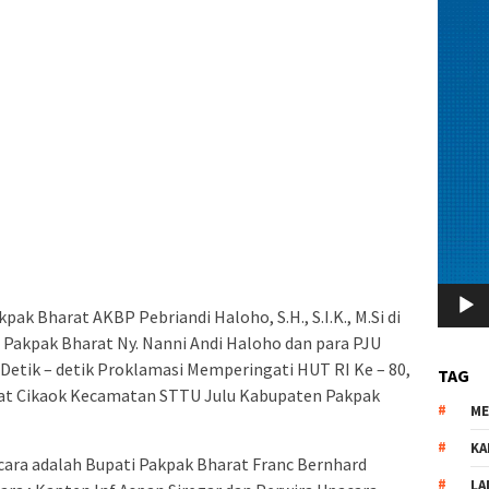
ak Bharat AKBP Pebriandi Haloho, S.H., S.I.K., M.Si di
Pakpak Bharat Ny. Nanni Andi Haloho dan para PJU
 Detik – detik Proklamasi Memperingati HUT RI Ke – 80,
TAG
klat Cikaok Kecamatan STTU Julu Kabupaten Pakpak
M
KA
cara adalah Bupati Pakpak Bharat Franc Bernhard
LA