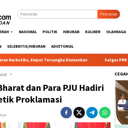
Pencarian
ERAH
NASIONAL
POLITIK
HIBURAN
KULINER
OLAHRAGA
N
SELEBRITIS/HIBURAN
ADVETORIAL
Empat Tersangka Diamankan
Satgas PRR Pacu Realisasi Ta
CEGA
arat
harat dan Para PJU Hadiri
etik Proklamasi
lihat