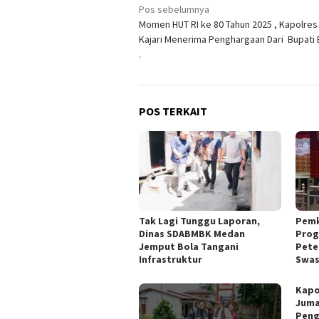
Navigasi
Pos sebelumnya
Momen HUT RI ke 80 Tahun 2025 , Kapolres
pos
Kajari Menerima Penghargaan Dari Bupati 
.
POS TERKAIT
Tak Lagi Tunggu Laporan,
Pemk
Dinas SDABMBK Medan
Prog
Jemput Bola Tangani
Pete
Infrastruktur
Swa
Kapo
Juma
Peng