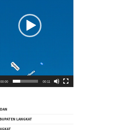
00:00
00:11
EDAN
BUPATEN LANGKAT
NGKAT