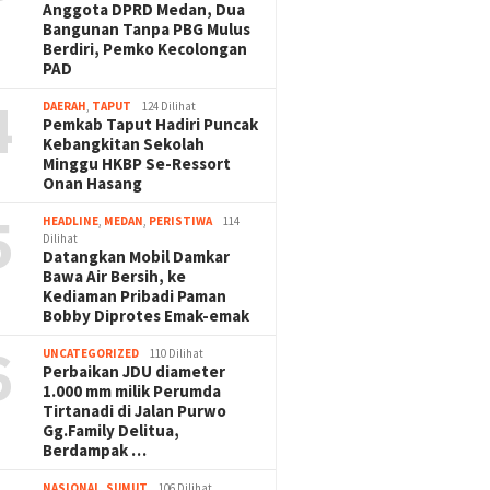
Anggota DPRD Medan, Dua
Bangunan Tanpa PBG Mulus
Berdiri, Pemko Kecolongan
PAD
4
DAERAH
,
TAPUT
124 Dilihat
Pemkab Taput Hadiri Puncak
Kebangkitan Sekolah
Minggu HKBP Se-Ressort
Onan Hasang
5
HEADLINE
,
MEDAN
,
PERISTIWA
114
Dilihat
Datangkan Mobil Damkar
Bawa Air Bersih, ke
Kediaman Pribadi Paman
Bobby Diprotes Emak-emak
6
UNCATEGORIZED
110 Dilihat
Perbaikan JDU diameter
1.000 mm milik Perumda
Tirtanadi di Jalan Purwo
Gg.Family Delitua,
Berdampak …
NASIONAL
,
SUMUT
106 Dilihat