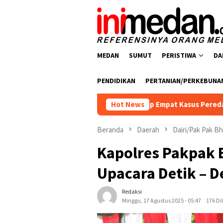
Loncat
ke
konten
MEDAN
SUMUT
PERISTIWA
DA
PENDIDIKAN
PERTANIAN/PERKEBUNA
ba Polres Batu Bara Ungkap Empat Kasus Peredaran Narkotika, 
Hot News
Beranda
Daerah
Dairi/Pak Pak Bh
Kapolres Pakpak B
Upacara Detik – D
Redaksi
Minggu, 17 Agustus 2025 - 05:47
176 Di