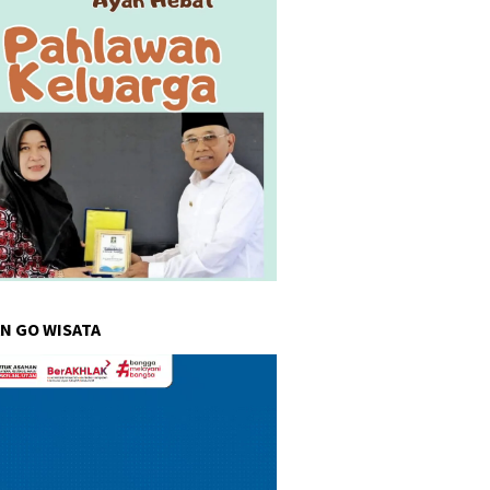
N GO WISATA
r