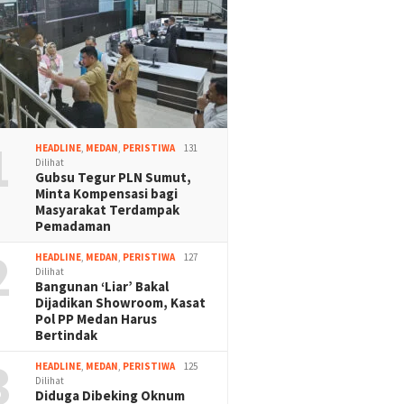
1
HEADLINE
,
MEDAN
,
PERISTIWA
131
Dilihat
Gubsu Tegur PLN Sumut,
Minta Kompensasi bagi
Masyarakat Terdampak
Pemadaman
2
HEADLINE
,
MEDAN
,
PERISTIWA
127
Dilihat
Bangunan ‘Liar’ Bakal
Dijadikan Showroom, Kasat
Pol PP Medan Harus
Bertindak
3
HEADLINE
,
MEDAN
,
PERISTIWA
125
Dilihat
Diduga Dibeking Oknum