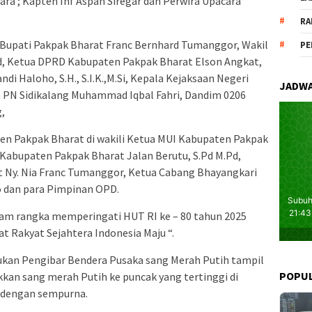
 ; Kapten Inf Aspan Siregar dan Perwira Upacara
RA
t Bupati Pakpak Bharat Franc Bernhard Tumanggor, Wakil
PE
.Pd, Ketua DPRD Kabupaten Pakpak Bharat Elson Angkat,
i Haloho, S.H., S.I.K.,M.Si, Kepala Kejaksaan Negeri
JADWA
ua PN Sidikalang Muhammad Iqbal Fahri, Dandim 0206
g,
n Pakpak Bharat di wakili Ketua MUI Kabupaten Pakpak
Kabupaten Pakpak Bharat Jalan Berutu, S.Pd M.Pd,
 Ny. Nia Franc Tumanggor, Ketua Cabang Bhayangkari
o dan para Pimpinan OPD.
lam rangka memperingati HUT RI ke – 80 tahun 2025
t Rakyat Sejahtera Indonesia Maju “.
ukan Pengibar Bendera Pusaka sang Merah Putih tampil
POPU
kan sang merah Putih ke puncak yang tertinggi di
k dengan sempurna.