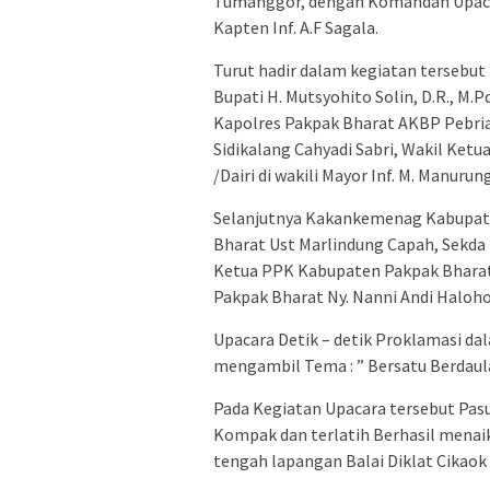
Tumanggor, dengan Komandan Upacara
Kapten Inf. A.F Sagala.
Turut hadir dalam kegiatan tersebu
Bupati H. Mutsyohito Solin, D.R., M
Kapolres Pakpak Bharat AKBP Pebriand
Sidikalang Cahyadi Sabri, Wakil Ket
/Dairi di wakili Mayor Inf. M. Manurun
Selanjutnya Kakankemenag Kabupate
Bharat Ust Marlindung Capah, Sekda 
Ketua PPK Kabupaten Pakpak Bharat
Pakpak Bharat Ny. Nanni Andi Haloh
Upacara Detik – detik Proklamasi da
mengambil Tema : ” Bersatu Berdaula
Pada Kegiatan Upacara tersebut Pas
Kompak dan terlatih Berhasil menaik
tengah lapangan Balai Diklat Cikao