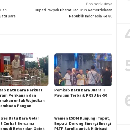
Pos berikutnya
 Dan
Bupati Pakpak Bharat Jadi Irup Kemerdekaan
Batu Bara
Republik Indonesia Ke 80
ab Batu Bara Perkuat
Pemkab Batu Bara Juara II
ram Perikanan dan
Paviliun Terbaik PRSU ke-50
rnakan untuk Wujudkan
sembada Pangan
lres Batu Bara Gelar
Wamen ESDM Kunjungi Taput,
t Curhat Bersama
Bupati Dorong Sinergi Energi
emudi Betor dan Gojek
PLTP Sarulla untuk Hilirisasi