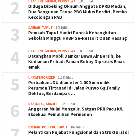
2
HEADLINE
,
MEDAN
,
PERISTIWA
128 Dilihat
Diduga Dibeking Oknum Anggota DPRD Medan,
Dua Bangunan Tanpa PBG Mulus Berdiri, Pemko
Kecolongan PAD
3
DAERAH
,
TAPUT
126 Dilihat
Pemkab Taput Hadiri Puncak Kebangkitan
Sekolah Minggu HKBP Se-Ressort Onan Hasang
4
HEADLINE
,
MEDAN
,
PERISTIWA
116 Dilihat
Datangkan Mobil Damkar Bawa Air Bersih, ke
Kediaman Pribadi Paman Bobby Diprotes Emak-
emak
5
UNCATEGORIZED
111 Dilihat
Perbaikan JDU diameter 1.000 mm milik
Perumda Tirtanadi di Jalan Purwo Gg.Family
Delitua, Berdampak …
6
NASIONAL
,
SUMUT
107 Dilihat
Anggaran Mulai Mengalir, Satgas PRR Pacu K/L
Eksekusi Pemulihan Permanen
7
DAERAH
,
POLITIK
,
TAPUT
107 Dilihat
Pelantikan Pejabat Fungsional dan Struktural di