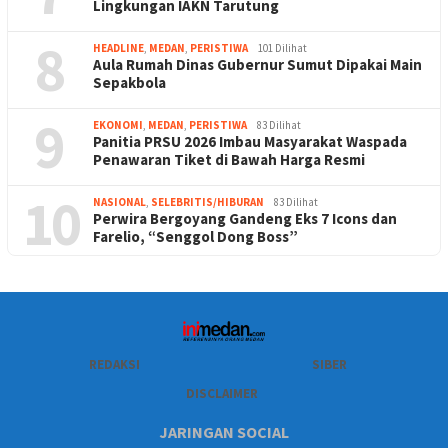
Lingkungan IAKN Tarutung
8
HEADLINE
,
MEDAN
,
PERISTIWA
101 Dilihat
Aula Rumah Dinas Gubernur Sumut Dipakai Main
Sepakbola
9
EKONOMI
,
MEDAN
,
PERISTIWA
83 Dilihat
Panitia PRSU 2026 Imbau Masyarakat Waspada
Penawaran Tiket di Bawah Harga Resmi
10
NASIONAL
,
SELEBRITIS/HIBURAN
83 Dilihat
Perwira Bergoyang Gandeng Eks 7 Icons dan
Farelio, “Senggol Dong Boss”
REDAKSI
SIBER
DISCLAIMER
JARINGAN SOCIAL