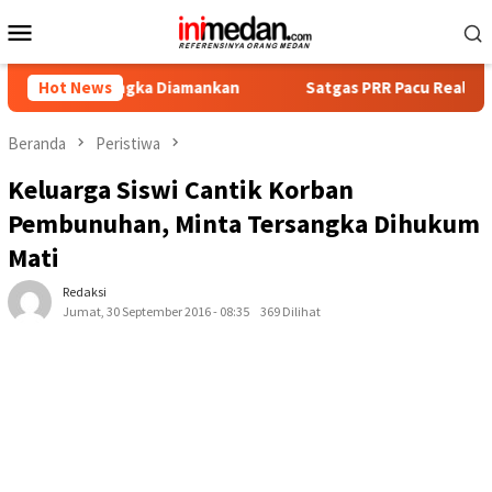
Loncat
Menu
ke
Mobile
konten
ersangka Diamankan
Hot News
Satgas PRR Pacu Realisasi Tambahan 
Beranda
Peristiwa
Keluarga Siswi Cantik Korban
Pembunuhan, Minta Tersangka Dihukum
Mati
Redaksi
Jumat, 30 September 2016 - 08:35
369 Dilihat