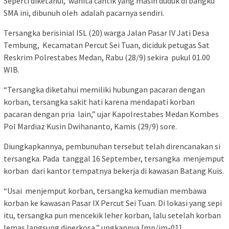
Seperti diketahui, wanita cantik yang masih duduk di bangku
SMA ini, dibunuh oleh adalah pacarnya sendiri.
Tersangka berisinial ISL (20) warga Jalan Pasar IV Jati Desa
Tembung, Kecamatan Percut Sei Tuan, diciduk petugas Sat
Reskrim Polrestabes Medan, Rabu (28/9) sekira pukul 01.00
WIB.
“Tersangka diketahui memiliki hubungan pacaran dengan
korban, tersangka sakit hati karena mendapati korban
pacaran dengan pria lain,” ujar Kapolrestabes Medan Kombes
Pol Mardiaz Kusin Dwihananto, Kamis (29/9) sore.
Diungkapkannya, pembunuhan tersebut telah direncanakan si
tersangka. Pada tanggal 16 September, tersangka menjemput
korban dari kantor tempatnya bekerja di kawasan Batang Kuis.
“Usai menjemput korban, tersangka kemudian membawa
korban ke kawasan Pasar IX Percut Sei Tuan. Di lokasi yang sepi
itu, tersangka pun mencekik leher korban, lalu setelah korban
lemas langsung diperkosa,” ungkapnya.[mp/im-01].