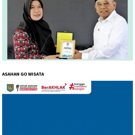
ASAHAN GO WISATA
Pemutar
Video