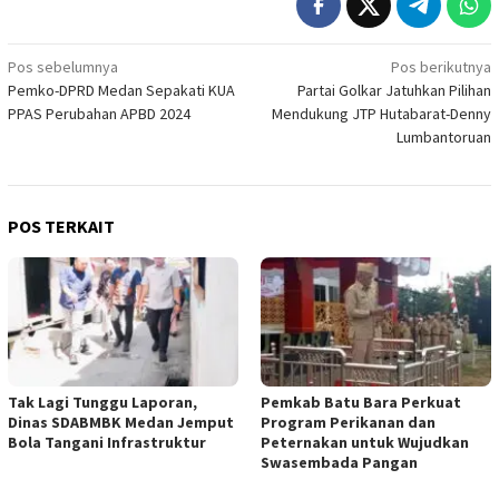
Navigasi
Pos sebelumnya
Pos berikutnya
Pemko-DPRD Medan Sepakati KUA
Partai Golkar Jatuhkan Pilihan
pos
PPAS Perubahan APBD 2024
Mendukung JTP Hutabarat-Denny
Lumbantoruan
POS TERKAIT
Tak Lagi Tunggu Laporan,
Pemkab Batu Bara Perkuat
Dinas SDABMBK Medan Jemput
Program Perikanan dan
Bola Tangani Infrastruktur
Peternakan untuk Wujudkan
Swasembada Pangan