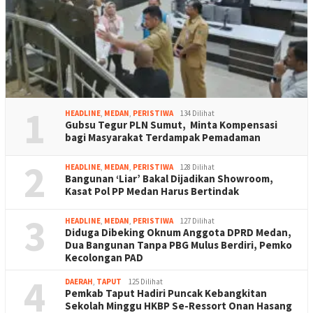
1
HEADLINE
,
MEDAN
,
PERISTIWA
134 Dilihat
Gubsu Tegur PLN Sumut, Minta Kompensasi
bagi Masyarakat Terdampak Pemadaman
2
HEADLINE
,
MEDAN
,
PERISTIWA
128 Dilihat
Bangunan ‘Liar’ Bakal Dijadikan Showroom,
Kasat Pol PP Medan Harus Bertindak
3
HEADLINE
,
MEDAN
,
PERISTIWA
127 Dilihat
Diduga Dibeking Oknum Anggota DPRD Medan,
Dua Bangunan Tanpa PBG Mulus Berdiri, Pemko
Kecolongan PAD
4
DAERAH
,
TAPUT
125 Dilihat
Pemkab Taput Hadiri Puncak Kebangkitan
Sekolah Minggu HKBP Se-Ressort Onan Hasang