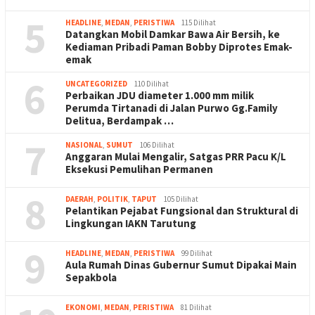
5
HEADLINE
,
MEDAN
,
PERISTIWA
115 Dilihat
Datangkan Mobil Damkar Bawa Air Bersih, ke
Kediaman Pribadi Paman Bobby Diprotes Emak-
emak
6
UNCATEGORIZED
110 Dilihat
Perbaikan JDU diameter 1.000 mm milik
Perumda Tirtanadi di Jalan Purwo Gg.Family
Delitua, Berdampak …
7
NASIONAL
,
SUMUT
106 Dilihat
Anggaran Mulai Mengalir, Satgas PRR Pacu K/L
Eksekusi Pemulihan Permanen
8
DAERAH
,
POLITIK
,
TAPUT
105 Dilihat
Pelantikan Pejabat Fungsional dan Struktural di
Lingkungan IAKN Tarutung
9
HEADLINE
,
MEDAN
,
PERISTIWA
99 Dilihat
Aula Rumah Dinas Gubernur Sumut Dipakai Main
Sepakbola
EKONOMI
,
MEDAN
,
PERISTIWA
81 Dilihat