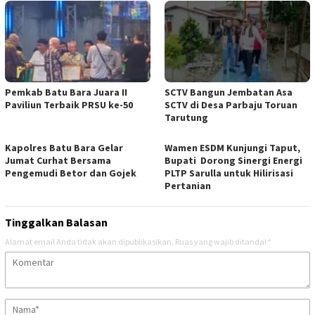
Pemkab Batu Bara Juara II
SCTV Bangun Jembatan Asa
Paviliun Terbaik PRSU ke-50
SCTV di Desa Parbaju Toruan
Tarutung
Kapolres Batu Bara Gelar
Wamen ESDM Kunjungi Taput,
Jumat Curhat Bersama
Bupati Dorong Sinergi Energi
Pengemudi Betor dan Gojek
PLTP Sarulla untuk Hilirisasi
Pertanian
Tinggalkan Balasan
Alamat email Anda tidak akan dipublikasikan.
Ruas yang wajib ditandai
*