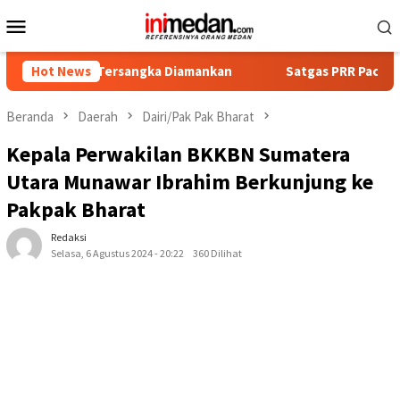
Loncat
Menu
ke
Mobile
konten
pat Tersangka Diamankan
Hot News
Satgas PRR Pacu Realisasi Tamb
Beranda
Daerah
Dairi/Pak Pak Bharat
Kepala Perwakilan BKKBN Sumatera
Utara Munawar Ibrahim Berkunjung ke
Pakpak Bharat
Redaksi
Selasa, 6 Agustus 2024 - 20:22
360 Dilihat